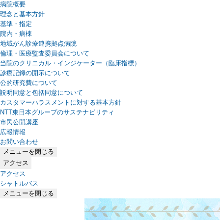
病院概要
理念と基本方針
基準・指定
院内・病棟
地域がん診療連携拠点病院
倫理・医療監査委員会について
当院のクリニカル・インジケーター（臨床指標）
診療記録の開示について
公的研究費について
説明同意と包括同意について
カスタマーハラスメントに対する基本方針
NTT東日本グループのサステナビリティ
（新しいタブで開きます）
市民公開講座
広報情報
お問い合わせ
メニューを閉じる
アクセス
アクセス
シャトルバス
メニューを閉じる