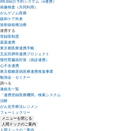
WEB紹介予約システム（e連携）
（新しいタブで開きます）
画像検査（共同利用）
がんゲノム医療
緩和ケア外来
放射線核種治療
連携する
登録医制度
薬薬連携
東京都医療連携手帳
五反田膵癌連携プロジェクト
慢性腎臓病対策（病診連携）
心不全連携
東京都糖尿病医療連携推進事業
勉強会・セミナー
調べる
連絡先一覧
「連携登録医療機関」検索システム
（新しいタブで開きます）
治験
がん化学療法レジメン
フォーミュラリー
（PDFファイル、新しいタブで開きます）
メニューを閉じる
人間ドックのご案内
人間ドックのご案内