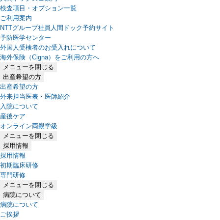
検査項目・オプション一覧
ご利用案内
NTTグループ社員人間ドック予約サイト
予防医学センター
外国人受検者のお受入れについて
海外保険（Cigna）をご利用の方へ
メニューを閉じる
出産希望の方
出産希望の方
外来担当医表・医師紹介
入院について
産後ケア
オンライン両親学級
メニューを閉じる
採用情報
採用情報
初期臨床研修
専門研修
メニューを閉じる
病院について
病院について
ご挨拶