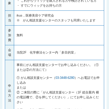
・ これからウィッグを購入される方や検討されている方
象
・ すでにウィッグをお持ちの方
担
ikus，医療美容ケア研究会
当
※ がん相談支援センターのスタッフも同席いたします
参
加
無料
費
会
当院2F 化学療法センター内「多目的室」
場
事前にがん相談支援センターでお申し込みください。（①
または②の方法にて）
① がん相談支援センター（
03-3448-6280
）へお電話でお申
し込み
申
または
込
② ご来院の際に「がん相談支援センター（1F 総合案内 横
方
の電話機で、②を押してください）」にてお申し込みくだ
法
さい