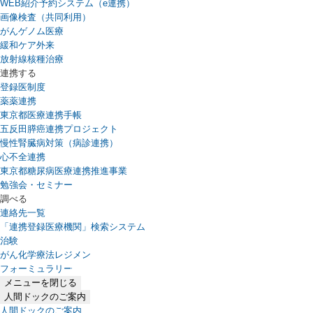
WEB紹介予約システム（e連携）
（新しいタブで開きます）
画像検査（共同利用）
がんゲノム医療
緩和ケア外来
放射線核種治療
連携する
登録医制度
薬薬連携
東京都医療連携手帳
五反田膵癌連携プロジェクト
慢性腎臓病対策（病診連携）
心不全連携
東京都糖尿病医療連携推進事業
勉強会・セミナー
調べる
連絡先一覧
「連携登録医療機関」検索システム
（新しいタブで開きます）
治験
がん化学療法レジメン
フォーミュラリー
（PDFファイル、新しいタブで開きます）
メニューを閉じる
人間ドックのご案内
人間ドックのご案内