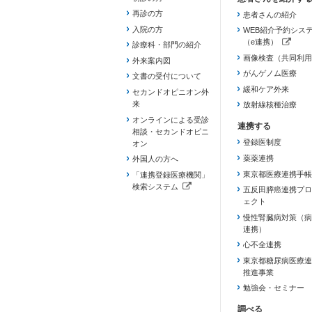
再診の方
患者さんの紹介
入院の方
WEB紹介予約シス
（e連携）
診療科・部門の紹介
（新しいタブで開き
画像検査（共同利用
外来案内図
がんゲノム医療
文書の受付について
緩和ケア外来
セカンドオピニオン外
来
放射線核種治療
オンラインによる受診
相談・セカンドオピニ
登録医制度
オン
薬薬連携
外国人の方へ
東京都医療連携手帳
「連携登録医療機関」
検索システム
五反田膵癌連携プロ
（新しいタブで開きます）
ェクト
慢性腎臓病対策（病
連携）
心不全連携
東京都糖尿病医療連
推進事業
勉強会・セミナー