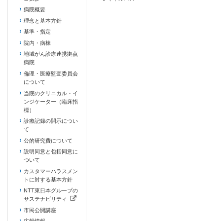
病院概要
理念と基本方針
基準・指定
院内・病棟
地域がん診療連携拠点
病院
倫理・医療監査委員会
について
当院のクリニカル・イ
ンジケーター（臨床指
標）
診療記録の開示につい
て
公的研究費について
説明同意と包括同意に
ついて
カスタマーハラスメン
トに対する基本方針
NTT東日本グループの
サステナビリティ
（新しいタブで開きます）
市民公開講座