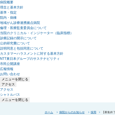
病院概要
理念と基本方針
基準・指定
院内・病棟
地域がん診療連携拠点病院
倫理・医療監査委員会について
当院のクリニカル・インジケーター（臨床指標）
診療記録の開示について
公的研究費について
説明同意と包括同意について
カスタマーハラスメントに対する基本方針
NTT東日本グループのサステナビリティ
（新しいタブで開きます）
市民公開講座
広報情報
お問い合わせ
メニューを閉じる
アクセス
アクセス
シャトルバス
メニューを閉じる
ホーム
病院からのお知らせ
採用
【募集終了