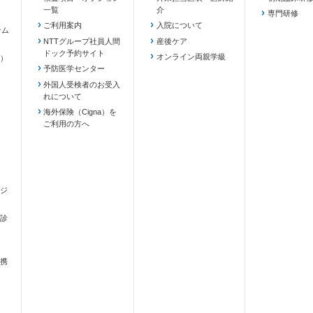
一覧
介
専門研修
ご利用案内
入院について
テム
NTTグループ社員人間
産後ケア
ドック予約サイト
ます）
オンライン両親学級
）
予防医学センター
外国人受検者のお受入
れについて
海外保険（Cigna）を
ご利用の方へ
ジ
診
携