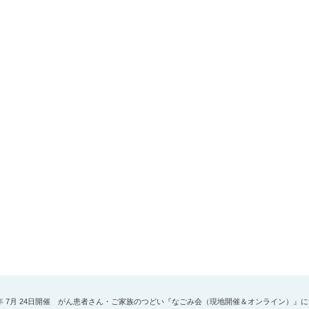
5年 7月 24日開催 がん患者さん・ご家族のつどい『なごみ会（現地開催＆オンライン）』