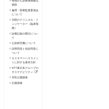
地域がん診療連携拠点
病院
倫理・医療監査委員会
について
当院のクリニカル・イ
ンジケーター（臨床指
標）
診療記録の開示につい
て
公的研究費について
説明同意と包括同意に
ついて
カスタマーハラスメン
トに対する基本方針
NTT東日本グループの
サステナビリティ
（新しいタブで開きます）
市民公開講座
広報情報