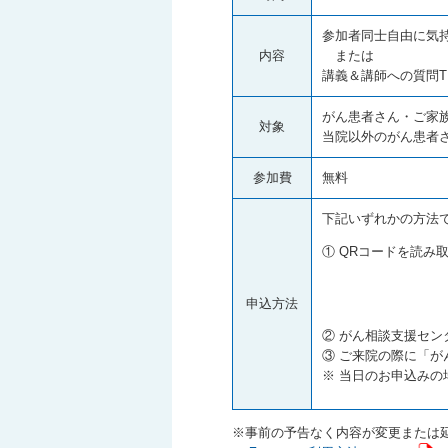
参加者同士自由に気持
内容
または
講義＆講師への質問TI
がん患者さん・ご家
対象
当院以外のがん患者
参加費
無料
下記いずれかの方法
① QRコードを読み
申込方法
② がん相談支援セン
③ ご来院の際に「が
※ 当日のお申込みの
※事前の予告なく内容が変更または