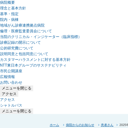
病院概要
理念と基本方針
基準・指定
院内・病棟
地域がん診療連携拠点病院
倫理・医療監査委員会について
当院のクリニカル・インジケーター（臨床指標）
診療記録の開示について
公的研究費について
説明同意と包括同意について
カスタマーハラスメントに対する基本方針
NTT東日本グループのサステナビリティ
（新しいタブで開きます）
市民公開講座
広報情報
お問い合わせ
メニューを閉じる
アクセス
アクセス
シャトルバス
メニューを閉じる
ホーム
病院からのお知らせ
患者さん
202