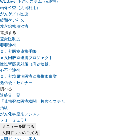
WEB紹介予約システム（e連携）
（新しいタブで開きます）
画像検査（共同利用）
がんゲノム医療
緩和ケア外来
放射線核種治療
連携する
登録医制度
薬薬連携
東京都医療連携手帳
五反田膵癌連携プロジェクト
慢性腎臓病対策（病診連携）
心不全連携
東京都糖尿病医療連携推進事業
勉強会・セミナー
調べる
連絡先一覧
「連携登録医療機関」検索システム
（新しいタブで開きます）
治験
がん化学療法レジメン
フォーミュラリー
（PDFファイル、新しいタブで開きます）
メニューを閉じる
人間ドックのご案内
人間ドックのご案内