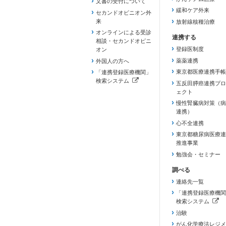
文書の受付について
緩和ケア外来
セカンドオピニオン外
来
放射線核種治療
オンラインによる受診
相談・セカンドオピニ
登録医制度
オン
薬薬連携
外国人の方へ
東京都医療連携手帳
「連携登録医療機関」
検索システム
五反田膵癌連携プロ
（新しいタブで開きます）
ェクト
慢性腎臓病対策（病
連携）
心不全連携
東京都糖尿病医療連
推進事業
勉強会・セミナー
連絡先一覧
「連携登録医療機関
検索システム
（新しいタブで開き
治験
がん化学療法レジメ