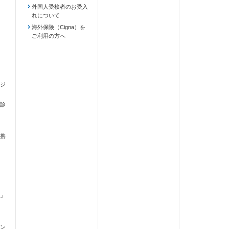
外国人受検者のお受入
れについて
海外保険（Cigna）を
ご利用の方へ
ジ
診
携
」
ます）
ン