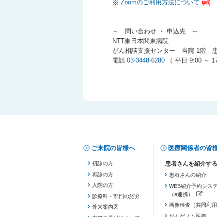
※
Zoomのご利用方法について
～ 問い合わせ ・ 申込先 ～
NTT東日本関東病院
がん相談支援センター 当院 1階 
電話
03-3448-6280
（ 平日 9:00 ～ 17
ご来院の皆様へ
医療関係者の皆
初診の方
再診の方
患者さんの紹介
入院の方
WEB紹介予約シス
（e連携）
診療科・部門の紹介
（新しいタブで開き
画像検査（共同利用
外来案内図
がんゲノム医療