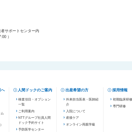
患者サポートセンター内
:00 ）
様へ
人間ドックのご案内
出産希望の方
採用情報
検査項目・オプション
外来担当医表・医師紹
初期臨床研
一覧
介
専門研修
ご利用案内
入院について
テム
NTTグループ社員人間
産後ケア
ドック予約サイト
ます）
オンライン両親学級
）
予防医学センター