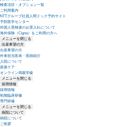
検査項目・オプション一覧
ご利用案内
NTTグループ社員人間ドック予約サイト
予防医学センター
外国人受検者のお受入れについて
海外保険（Cigna）をご利用の方へ
メニューを閉じる
出産希望の方
出産希望の方
外来担当医表・医師紹介
入院について
産後ケア
オンライン両親学級
メニューを閉じる
採用情報
採用情報
初期臨床研修
専門研修
メニューを閉じる
病院について
病院について
ご挨拶