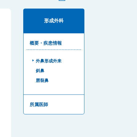
形成外科
概要・疾患情報
外鼻形成外来
斜鼻
唇裂鼻
所属医師