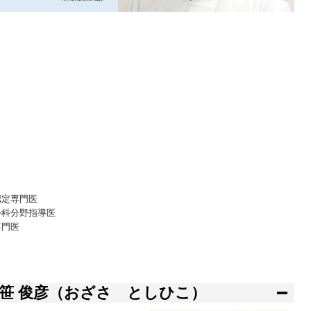
認定専門医
外科分野指導医
専門医
笹 俊彦（おざさ としひこ）