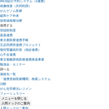
WEB紹介予約システム（e連携）
（新しいタブで開きます）
画像検査（共同利用）
がんゲノム医療
緩和ケア外来
放射線核種治療
連携する
登録医制度
薬薬連携
東京都医療連携手帳
五反田膵癌連携プロジェクト
慢性腎臓病対策（病診連携）
心不全連携
東京都糖尿病医療連携推進事業
勉強会・セミナー
調べる
連絡先一覧
「連携登録医療機関」検索システム
（新しいタブで開きます）
治験
がん化学療法レジメン
フォーミュラリー
（PDFファイル、新しいタブで開きます）
メニューを閉じる
人間ドックのご案内
人間ドックのご案内