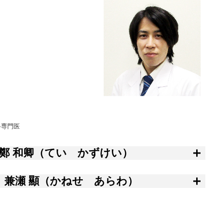
科専門医
鄭 和卿（てい かずけい）
兼瀬 顯（かねせ あらわ）