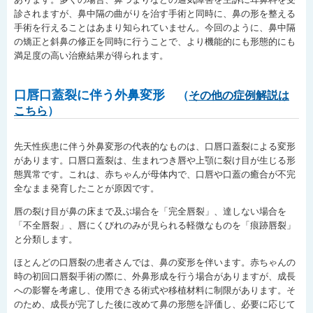
診されますが、鼻中隔の曲がりを治す手術と同時に、鼻の形を整える
手術を行えることはあまり知られていません。今回のように、鼻中隔
の矯正と斜鼻の修正を同時に行うことで、より機能的にも形態的にも
満足度の高い治療結果が得られます。
口唇口蓋裂に伴う外鼻変形
（
その他の症例解説は
こちら
）
先天性疾患に伴う外鼻変形の代表的なものは、口唇口蓋裂による変形
があります。口唇口蓋裂は、生まれつき唇や上顎に裂け目が生じる形
態異常です。これは、赤ちゃんが母体内で、口唇や口蓋の癒合が不完
全なまま発育したことが原因です。
唇の裂け目が鼻の床まで及ぶ場合を「完全唇裂」、達しない場合を
「不全唇裂」、唇にくびれのみが見られる軽微なものを「痕跡唇裂」
と分類します。
ほとんどの口唇裂の患者さんでは、鼻の変形を伴います。赤ちゃんの
時の初回口唇裂手術の際に、外鼻形成を行う場合がありますが、成長
への影響を考慮し、使用できる術式や移植材料に制限があります。そ
のため、成長が完了した後に改めて鼻の形態を評価し、必要に応じて