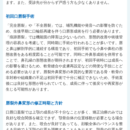
ます。また、受診先が分からず戸惑う方も少なくありません。
初回口唇裂手術
「完全唇裂」や「不全唇裂」では、哺乳機能や発音への影響を防ぐた
め、生後早期に口輪筋再建を伴う口唇形成術を行う必要があります。
「痕跡唇裂」では機能面の障害は少ないものの、形態的改善や術後管
理の容易さを考慮して、同時期に手術が行われることが多いです。唇
と鼻は解剖学的に連続する構造であり、初回手術でも小鼻や鼻柱の形
態改善をある程度図ることが可能です。同時に外鼻形成術を併用する
ことで、鼻孔縁の形態改善が期待されますが、初回手術時には成長へ
の影響を避けるため、軟骨縫合や皮膚再設定などの簡便な手技にとど
める必要があります。唇裂外鼻変形の本質的な要因である骨・軟骨の
非対称や組織量の不足は初回手術で十分に補正できないため、手術直
後には良好な形態が得られていても、成長に伴って後戻りや再変形が
生じる可能性があります。
唇裂外鼻変形の修正時期と方針
口唇口蓋裂では上顎の成長が不十分なことが多く、矯正治療のみでは
良好な咬合関係を確立できず、顎骨自体の位置移動が必要となる場合
があります。また、咬合が良好であっても、顔貌全体のバランスを整
える目的で上下顎の位置を調整することもあります。顎骨の位置を変