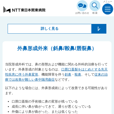
メニュー
お問い合わせ
検索
詳しく見る
外鼻形成外来（斜鼻/鞍鼻/唇裂鼻）
当院形成外科では、鼻の形態および機能に関わる外科的治療を行って
います。外鼻形成の対象となるのは、
口唇口蓋裂をはじめとする先天
性疾患に伴う外鼻変形
、機能障害を伴う
斜鼻
・
鞍鼻
、そして
従来の治
療では改善が難しい鼻中隔湾曲症
などです。
以下のような場合には、外鼻形成術によって改善できる可能性があり
ます。
口唇口蓋裂の手術後に鼻の変形が残っている
成長に伴い鼻が曲がってきて、通りが悪くなっている
外傷により鼻が曲がった、または低くなった