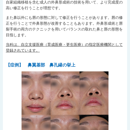
自家組織移植を含む成人の外鼻形成術の技術を用いて、より完成度の
高い修正を行うことが理想です。
また鼻以外にも唇の形態に対して修正を行うことがあります。唇の修
正を行うことで外鼻形態が改善することもあります。外鼻形成術と唇
裂手術の両方のテクニックを用いてバランスの取れた鼻と唇の形態を
目指します。
当科は、自立支援医療（育成医療・更生医療）の指定医療機関として
登録されています。
【症例】 鼻翼基部 鼻孔縁の挙上