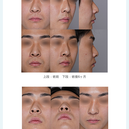
上段：術前 下段：術後6ヶ月