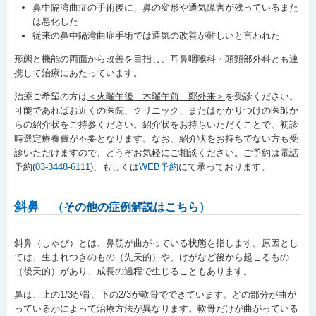
鼻中隔湾曲症の手術後に、鼻の変形や通気障害が残っているまた
は悪化した
従来の鼻中隔湾曲症手術では通気の改善が難しいと言われた
形態と機能の両面から改善を目指し、耳鼻咽喉科・頭頸部外科とも連
携して治療にあたっています。
治療ご希望の方は
＜火曜午後 木曜午前 鄭外来＞
を受診ください。
可能であればお近くの医院、クリニック、またはかかりつけの医師か
らの紹介状をご持参ください。紹介状をお持ちいただくことで、初診
時選定療養費が不要となります。なお、紹介状をお持ちでない方も受
診いただけますので、どうぞお気軽にご相談ください。ご予約は電話
予約(
03-3448-6111
)、もしくは
WEB予約
にて承っております。
斜鼻
（
その他の症例解説はこちら
）
斜鼻（しゃび）とは、鼻筋が曲がっている状態を指します。原因とし
ては、生まれつきのもの（先天的）や、けがなど後から起こるもの
（後天的）があり、成長の過程で生じることもあります。
鼻は、上の1/3が骨、下の2/3が軟骨でできています。どの部分が曲が
っているかによって治療方法が異なります。軟骨だけが曲がっている