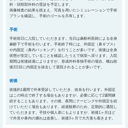
科・頭頸部外科の受診を予定します。
画像検査の結果を踏まえ、写真を用いたシミュレーションで手術
プランを確認し、手術のゴールを共有します。
手術
手術前日に入院していただきます。当日は麻酔科医師による全身
麻酔下で手術を行います。手術終了時には、外固定（鼻ギブス）
や内固定（鼻内パッキング）を行うことが多いです。術後は全身
状態が安定していることを確認したうえで病室へ戻ります。入院
期間は術後経過によりますが、形成外科単独手術の場合、概ね術
後2日目に内固定を抜去して退院されることが多いです。
術後
術後約1週間で外来受診していただき、抜糸を行います。外固定
はこの時点で終了する場合もありますが、必要に応じて2週間継
続することもあります。その後、夜間にテーピングや外固定を続
けていただく場合もあります。経過観察のため、定期的に通院し
ていただきます。手技や個人差にもよりますが、術後1ヶ月ほど
で外見や鼻内の腫れは改善し、術後3ヶ月で大方落ち着きます。