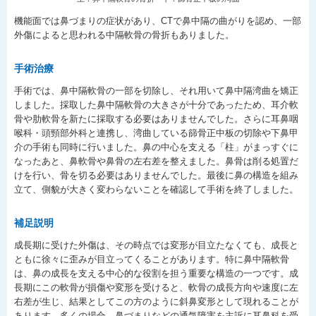
機能面では鼻づまりの症状があり、CTで鼻中隔の曲がりを認め、一部
外傷によると思われる中隔軟骨の骨折もありました。
手術治療
手術では、鼻中隔軟骨の一部を切除し、それ用いて鼻中隔湾曲を矯正
しました。採取した鼻中隔軟骨の大きさが十分であったため、耳介軟
骨や肋軟骨を新たに採取する必要はありませんでした。さらに耳鼻咽
喉科・頭頸部外科と連携し、湾曲している篩骨正中板の切除や下鼻甲
介の手術も同時に行いました。鼻の中心を支える「柱」がまっすぐに
なったあと、鼻軟骨や鼻骨の左右差を整えました。鼻骨は削る処置だ
けを行い、骨を切る必要はありませんでした。最後に鼻の構造を組み
立て、側貌が大きく変わらないことを確認して手術を終了しました。
補足説明
成長期に受けた外傷は、その時点では変形が目立たなくても、成長と
ともに徐々に歪みが目立ってくることがあります。特に鼻中隔軟骨
は、鼻の成長を支える中心的な役割を担う重要な構造の一つです。成
長期にこの軟骨が損傷や変形を受けると、軟骨の成長方向や速度に左
右差が生じ、結果としてこの方のように斜鼻変形として現れることが
あります。多くの場合、鼻づまりなどの通気障害を主訴に耳鼻科を受