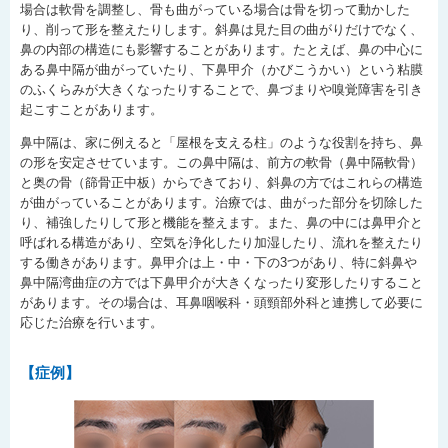
場合は軟骨を調整し、骨も曲がっている場合は骨を切って動かした
り、削って形を整えたりします。斜鼻は見た目の曲がりだけでなく、
鼻の内部の構造にも影響することがあります。たとえば、鼻の中心に
ある鼻中隔が曲がっていたり、下鼻甲介（かびこうかい）という粘膜
のふくらみが大きくなったりすることで、鼻づまりや嗅覚障害を引き
起こすことがあります。
鼻中隔は、家に例えると「屋根を支える柱」のような役割を持ち、鼻
の形を安定させています。この鼻中隔は、前方の軟骨（鼻中隔軟骨）
と奥の骨（篩骨正中板）からできており、斜鼻の方ではこれらの構造
が曲がっていることがあります。治療では、曲がった部分を切除した
り、補強したりして形と機能を整えます。また、鼻の中には鼻甲介と
呼ばれる構造があり、空気を浄化したり加湿したり、流れを整えたり
する働きがあります。鼻甲介は上・中・下の3つがあり、特に斜鼻や
鼻中隔湾曲症の方では下鼻甲介が大きくなったり変形したりすること
があります。その場合は、耳鼻咽喉科・頭頸部外科と連携して必要に
応じた治療を行います。
【症例】