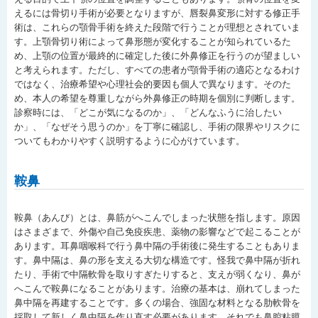
えるには骨切り手術が必要となりますが、唇裂鼻変形に対する修正手
術は、これらの顎骨手術を終えた段階で行うことが理想とされていま
す。上顎骨切り術によって鼻形態が変化することが知られているた
め、上顎の位置が最終的に確定した後に外鼻修正を行うのが望ましい
と考えられます。ただし、すべての患者が顎骨手術の適応となるわけ
ではなく、治療希望や心理社会的要因も個人で異なります。そのた
め、本人の希望を尊重しながら外鼻修正の時期を個別に判断します。
診察時には、「どこが気になるのか」、「どんなふうに治したい
か」、「なぜそう思うのか」を丁寧に確認し、手術の限界やリスクに
ついてもわかりやすく説明するように心がけています。
鞍鼻
鞍鼻（あんび）とは、鼻筋がへこんでしまった状態を指します。原因
はさまざまで、外傷や自己免疫疾患、薬物の影響などで起こることが
あります。耳鼻咽喉科で行う鼻中隔の手術後に発生することもありま
す。鼻中隔は、鼻の形を支える大切な構造です。怪我で鼻中隔が折れ
たり、手術で中隔軟骨を取りすぎたりすると、支えが弱くなり、鼻が
へこんで鞍鼻になることがあります。治療の基本は、崩れてしまった
鼻中隔を再建することです。多くの場合、強固な材料となる肋軟骨を
採取して新しく鼻中隔を作り直す必要があります。それでも鼻腔粘膜