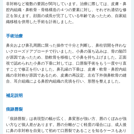
非対称など複数の要因が関与しています。治療に際しては、皮膚・鼻
腔内組織・鼻軟骨・骨格構造の４つの要素に対し、それぞれ適切な修
正を加えます。顔面の成長が完了している年齢であったため、自家組
織移植を併用した手術を計画しました。
手術治療
鼻尖および鼻孔周囲に限った操作で十分と判断し、鼻柱切開を伴わな
いクローズドアプローチで行いました。小鼻の落ち込みは、骨の陥凹
が原因であったため、肋軟骨を移植して小鼻を持ち上げました。正面
視で認められた小鼻の下垂に対しては、口唇裂手術をもう一度やり直
すことで修正を行いました。鼻孔縁の下垂は、皮膚・軟骨・鼻腔内組
織の非対称が原因であるため、皮膚の再設定、左右下外側鼻軟骨の縫
合、耳介組織による鼻腔内組織の充填を行い、形態を整えました。
補足説明
痕跡唇裂
「痕跡唇裂」は表現型の幅が広く、鼻変形が強い方、唇のくぼみが強
い方など個人差があります。唇の分離がごく軽度の場合には、成人後
に鼻の非対称を自覚して初めて口唇裂であることを知るケースもあり