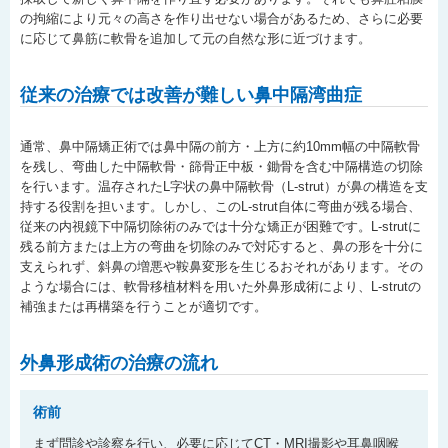
の拘縮により元々の高さを作り出せない場合があるため、さらに必要
に応じて鼻筋に軟骨を追加して元の自然な形に近づけます。
従来の治療では改善が難しい鼻中隔湾曲症
通常、鼻中隔矯正術では鼻中隔の前方・上方に約10mm幅の中隔軟骨
を残し、弯曲した中隔軟骨・篩骨正中板・鋤骨を含む中隔構造の切除
を行います。温存されたL字状の鼻中隔軟骨（L-strut）が鼻の構造を支
持する役割を担います。しかし、このL-strut自体に弯曲が残る場合、
従来の内視鏡下中隔切除術のみでは十分な矯正が困難です。L-strutに
残る前方または上方の弯曲を切除のみで対応すると、鼻の形を十分に
支えられず、斜鼻の増悪や鞍鼻変形を生じるおそれがあります。その
ような場合には、軟骨移植材料を用いた外鼻形成術により、L-strutの
補強または再構築を行うことが適切です。
外鼻形成術の治療の流れ
術前
まず問診や診察を行い、必要に応じてCT・MRI撮影や耳鼻咽喉