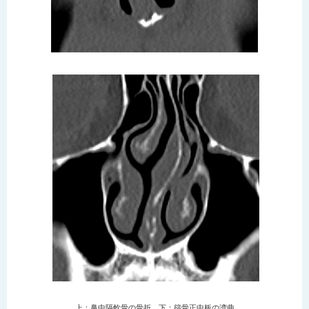
上：鼻中隔軟骨の骨折 下：篩骨正中板の湾曲