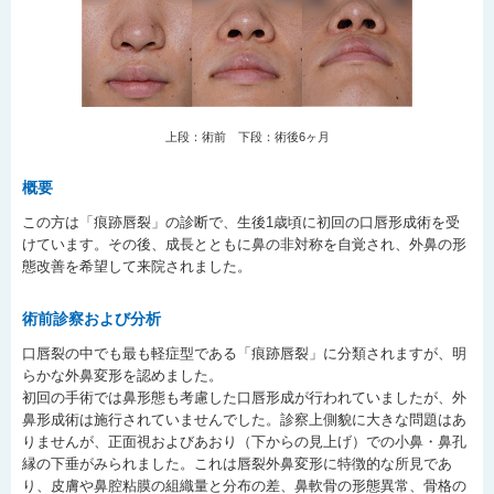
上段：術前 下段：術後6ヶ月
概要
この方は「痕跡唇裂」の診断で、生後1歳頃に初回の口唇形成術を受
けています。その後、成長とともに鼻の非対称を自覚され、外鼻の形
態改善を希望して来院されました。
術前診察および分析
口唇裂の中でも最も軽症型である「痕跡唇裂」に分類されますが、明
らかな外鼻変形を認めました。
初回の手術では鼻形態も考慮した口唇形成が行われていましたが、外
鼻形成術は施行されていませんでした。診察上側貌に大きな問題はあ
りませんが、正面視およびあおり（下からの見上げ）での小鼻・鼻孔
縁の下垂がみられました。これは唇裂外鼻変形に特徴的な所見であ
り、皮膚や鼻腔粘膜の組織量と分布の差、鼻軟骨の形態異常、骨格の