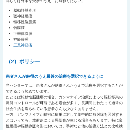
詳しくは外来を受診のうえ、お尋ねください。
脳動静脈奇形
聴神経腫瘍
転移性脳腫瘍
髄膜腫
下垂体腺腫
神経膠腫
三叉神経痛
（2）ポリシー
患者さんが納得のうえ最善の治療を選択できるように
当センターでは、患者さんが納得されたうえで治療を選択することが
できるよう努めています。
たとえば転移性脳腫瘍の場合、ガンマナイフ治療によって脳転移巣の
局所コントロールが可能である場合が多く、長期間にわたって通常の
社会生活を送られている患者さんも少なくありません。
一方、ガンマナイフが精密に病巣に対して集中的に放射線を照射する
とはいっても、放射線による悪影響が生じる場合もあります。特に良
性腫瘍や脳動静脈奇形においては、手術など他の治療方法との比較検