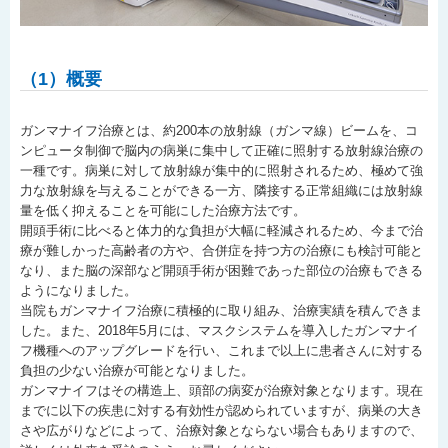
（1）概要
ガンマナイフ治療とは、約200本の放射線（ガンマ線）ビームを、コ
ンピュータ制御で脳内の病巣に集中して正確に照射する放射線治療の
一種です。病巣に対して放射線が集中的に照射されるため、極めて強
力な放射線を与えることができる一方、隣接する正常組織には放射線
量を低く抑えることを可能にした治療方法です。
開頭手術に比べると体力的な負担が大幅に軽減されるため、今まで治
療が難しかった高齢者の方や、合併症を持つ方の治療にも検討可能と
なり、また脳の深部など開頭手術が困難であった部位の治療もできる
ようになりました。
当院もガンマナイフ治療に積極的に取り組み、治療実績を積んできま
した。また、2018年5月には、マスクシステムを導入したガンマナイ
フ機種へのアップグレードを行い、これまで以上に患者さんに対する
負担の少ない治療が可能となりました。
ガンマナイフはその構造上、頭部の病変が治療対象となります。現在
までに以下の疾患に対する有効性が認められていますが、病巣の大き
さや広がりなどによって、治療対象とならない場合もありますので、