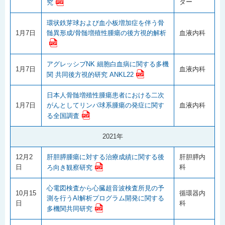
ター
究
環状鉄芽球および血小板増加症を伴う骨
1月7日
髄異形成/骨髄増殖性腫瘍の後方視的解析
血液内科
アグレッシブNK 細胞白血病に関する多機
1月7日
血液内科
関 共同後方視的研究 ANKL22
日本人骨髄増殖性腫瘍患者における二次
1月7日
がんとしてリンパ球系腫瘍の発症に関す
血液内科
る全国調査
2021年
12月2
肝胆膵腫瘍に対する治療成績に関する後
肝胆膵内
日
科
ろ向き観察研究
心電図検査から心臓超音波検査所見の予
10月15
循環器内
測を行うAI解析プログラム開発に関する
日
科
多機関共同研究