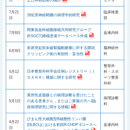
よび抑制効果の検討
7月21
臨床検査
消化管神経鞘腫の病理学的研究
日
部
関東造血幹細胞移植共同研究グループ
7月8日
血液内科
(KSGCT)移植患者データベース作成
前床突起部未破裂脳動脈瘤に対する開頭
脳神経外
6月9日
科
クリッピング術の有効性・妥当性
整形外
日本整形外科学会症例レジストリー（Ｊ
5月12
科・スポ
ＯＡＮＲ）構築に関する研究
日
ーツ整形
外科
異所性皮脂腺との病理診断を受けたこと
病理診断
5月1日
のある患者さん，またはご家族の方へ(臨
科
床病理研究に関する情報)
びまん性大細胞型B細胞性リンパ腫
4月22
(DLBCL)における初回R-CHOP 6コースへ
血液内科
日