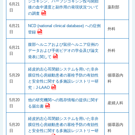
ジゴキシン、ハーフジゴキシン投与開始
6月21
後の血中濃度と副作用の発現状況ついて
薬剤部
日
の調査
6月21
NCD (national clinical database) への症例
外科
日
登録
腹部ヘルニアおよび鼠径ヘルニア症例の
6月21
データおよび手術ビデオの学会及び論文
外科
日
発表に関して
経皮的左心耳閉鎖システムを用いた非弁
5月29
膜症性心房細動患者の塞栓予防の有効性
循環器内
日
と安全性に関する多施設レジストリー研
科
究：J-LAAO
5月20
他の研究機関への既存情報の提供に関す
産婦人科
日
る届出書
経皮的左心耳閉鎖システムを用いた非弁
5月20
膜症性心房細動患者の塞栓予防の有効性
循環器内
日
と安全性に関する多施設レジストリー研
科