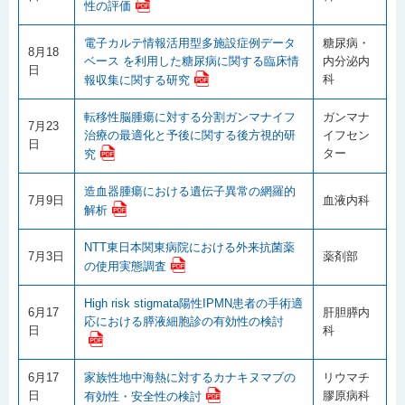
性の評価
電子カルテ情報活用型多施設症例データ
糖尿病・
8月18
ベース を利用した糖尿病に関する臨床情
内分泌内
日
科
報収集に関する研究
転移性脳腫瘍に対する分割ガンマナイフ
ガンマナ
7月23
治療の最適化と予後に関する後方視的研
イフセン
日
ター
究
造血器腫瘍における遺伝子異常の網羅的
7月9日
血液内科
解析
NTT東日本関東病院における外来抗菌薬
7月3日
薬剤部
の使用実態調査
High risk stigmata陽性IPMN患者の手術適
6月17
肝胆膵内
応における膵液細胞診の有効性の検討
日
科
6月17
家族性地中海熱に対するカナキヌマブの
リウマチ
日
膠原病科
有効性・安全性の検討