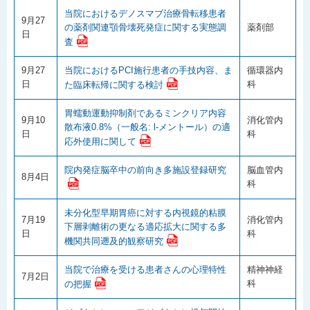
当院におけるデノスマブ治療骨転移患者
9月27
の薬剤関連顎骨壊死発症に関する実態調
薬剤部
日
査
9月27
当院におけるPCI施行患者の手技内容、ま
循環器内
日
科
た臨床転帰に関する検討
胃蠕動運動抑制剤であるミンクリア内容
9月10
消化管内
散布液0.8%（一般名: l-メントール）の適
日
科
応外使用に関して
院内発症脳卒中の前向き多施設登録研究
脳血管内
8月4日
科
未分化型早期胃癌に対する内視鏡的粘膜
7月19
消化管内
下層剥離術の更なる適応拡大に関する多
日
科
機関共同遡及的観察研究
当院で治療を受ける患者さんの心理特性
精神神経
7月2日
科
の把握