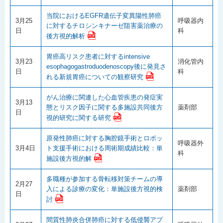
当院におけるEGFR遺伝子変異陽性肺癌
3月25
呼吸器内
に対するチロシンキナーゼ阻害薬治療の
日
科
後方視的解析
胃癌高リスク患者に対するintensive
3月23
消化管内
esophagogastroduodenoscopy後に発見さ
日
科
れる新規胃癌についての観察研究
がん治療に関連した心血管疾患の発症実
3月13
態とリスク因子に関する多施設共同後方
薬剤部
日
視的研究に関する研究
原発性肺癌に対する胸腔鏡手術とロボッ
呼吸器外
3月4日
ト支援手術における周術期成績比較：単
科
施設後方視的解
多職種が参加する骨転移対策チームの導
2月27
入による診療の変化：単施設後方視的検
薬剤部
日
討
間質性肺炎合併肺癌に対する低侵襲アプ