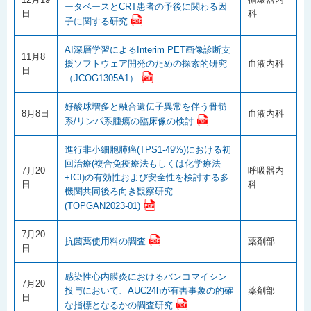
ータベースとCRT患者の予後に関わる因
日
科
子に関する研究
AI深層学習によるInterim PET画像診断支
11月8
援ソフトウェア開発のための探索的研究
血液内科
日
（JCOG1305A1）
好酸球増多と融合遺伝子異常を伴う骨髄
8月8日
血液内科
系/リンパ系腫瘍の臨床像の検討
進行非小細胞肺癌(TPS1-49%)における初
回治療(複合免疫療法もしくは化学療法
7月20
呼吸器内
+ICI)の有効性および安全性を検討する多
日
科
機関共同後ろ向き観察研究
(TOPGAN2023-01)
7月20
抗菌薬使用料の調査
薬剤部
日
感染性心内膜炎におけるバンコマイシン
7月20
投与において、AUC24hが有害事象の的確
薬剤部
日
な指標となるかの調査研究