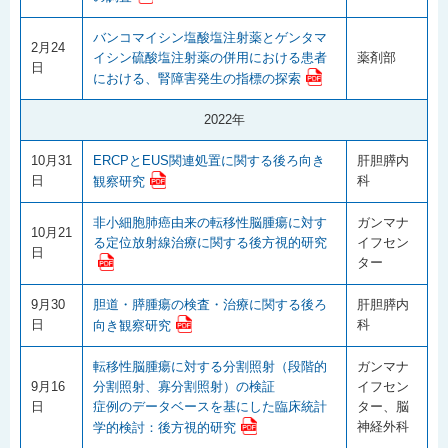
バンコマイシン塩酸塩注射薬とゲンタマ
2月24
イシン硫酸塩注射薬の併用における患者
薬剤部
日
における、腎障害発生の指標の探索
2022年
10月31
ERCPとEUS関連処置に関する後ろ向き
肝胆膵内
日
科
観察研究
非小細胞肺癌由来の転移性脳腫瘍に対す
ガンマナ
10月21
る定位放射線治療に関する後方視的研究
イフセン
日
ター
9月30
胆道・膵腫瘍の検査・治療に関する後ろ
肝胆膵内
日
科
向き観察研究
転移性脳腫瘍に対する分割照射（段階的
ガンマナ
9月16
分割照射、寡分割照射）の検証
イフセン
日
症例のデータベースを基にした臨床統計
ター、脳
神経外科
学的検討：後方視的研究