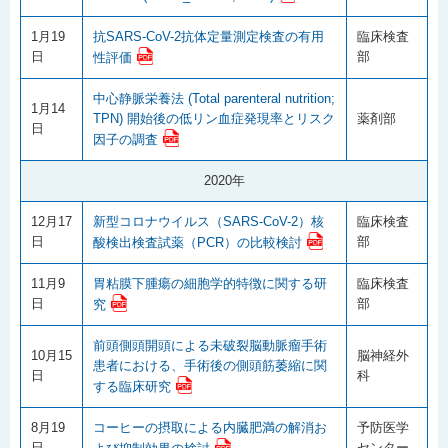
1月19
抗SARS-CoV-2抗体定量測定検査の有用
臨床検査
日
部
性評価
中心静脈栄養法 (Total parenteral nutrition;
1月14
TPN) 開始後の低リン血症発現率とリスク
薬剤部
日
因子の調査
2020年
12月17
新型コロナウイルス（SARS-CoV-2）核
臨床検査
日
部
酸検出検査試薬（PCR）の比較検討
11月9
胃粘膜下腫瘍の細胞学的特徴に関する研
臨床検査
日
部
究
前頭側頭開頭による未破裂脳動脈瘤手術
10月15
脳神経外
患者における、手術後の側頭筋萎縮に関
日
科
する臨床研究
8月19
コーヒーの摂取による内臓肥満の解消お
予防医学
日
センター