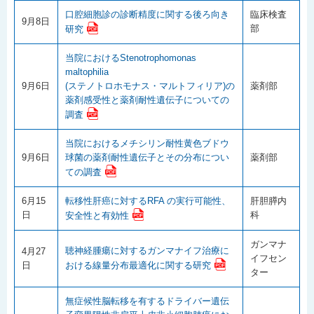
口腔細胞診の診断精度に関する後ろ向き
臨床検査
9月8日
部
研究
当院におけるStenotrophomonas
maltophilia
9月6日
(ステノトロホモナス・マルトフィリア)の
薬剤部
薬剤感受性と薬剤耐性遺伝子についての
調査
当院におけるメチシリン耐性黄色ブドウ
9月6日
球菌の薬剤耐性遺伝子とその分布につい
薬剤部
ての調査
6月15
転移性肝癌に対するRFA の実行可能性、
肝胆膵内
日
科
安全性と有効性
ガンマナ
聴神経腫瘍に対するガンマナイフ治療に
4月27
イフセン
おける線量分布最適化に関する研究
日
ター
無症候性脳転移を有するドライバー遺伝