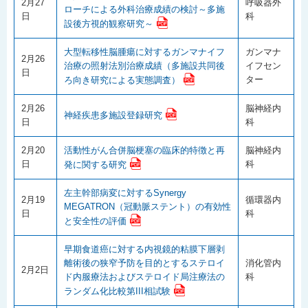
2月27
呼吸器外
ローチによる外科治療成績の検討～多施
日
科
設後方視的観察研究～
大型転移性脳腫瘍に対するガンマナイフ
ガンマナ
2月26
治療の照射法別治療成績（多施設共同後
イフセン
日
ター
ろ向き研究による実態調査）
2月26
脳神経内
神経疾患多施設登録研究
日
科
2月20
活動性がん合併脳梗塞の臨床的特徴と再
脳神経内
日
科
発に関する研究
左主幹部病変に対するSynergy
2月19
循環器内
MEGATRON（冠動脈ステント）の有効性
日
科
と安全性の評価
早期食道癌に対する内視鏡的粘膜下層剥
離術後の狭窄予防を目的とするステロイ
消化管内
2月2日
ド内服療法およびステロイド局注療法の
科
ランダム化比較第III相試験