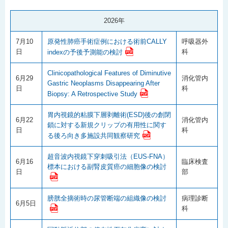
2026年
7月10
原発性肺癌手術症例における術前CALLY
呼吸器外
日
科
indexの予後予測能の検討
Clinicopathological Features of Diminutive
6月29
消化管内
Gastric Neoplasms Disappearing After
日
科
Biopsy: A Retrospective Study
胃内視鏡的粘膜下層剥離術(ESD)後の創閉
6月22
消化管内
鎖に対する新規クリップの有用性に関す
日
科
る後ろ向き多施設共同観察研究
超音波内視鏡下穿刺吸引法（EUS-FNA）
6月16
臨床検査
標本における副腎皮質癌の細胞像の検討
日
部
膀胱全摘術時の尿管断端の組織像の検討
病理診断
6月5日
科