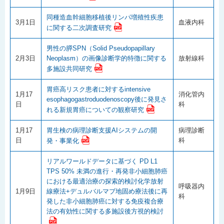
同種造血幹細胞移植後リンパ増殖性疾患
3月1日
血液内科
に関する二次調査研究
男性の膵SPN（Solid Pseudopapillary
2月3日
Neoplasm）の画像診断学的特徴に関する
放射線科
多施設共同研究
胃癌高リスク患者に対するintensive
1月17
消化管内
esophagogastroduodenoscopy後に発見さ
日
科
れる新規胃癌についての観察研究
1月17
胃生検の病理診断支援AIシステムの開
病理診断
日
科
発・事業化
リアルワールドデータに基づく PD L1
TPS 50% 未満の進行・再発非小細胞肺癌
における最適治療の探索的検討化学放射
呼吸器内
1月9日
線療法+デュルバルマブ地固め療法後に再
科
発した非小細胞肺癌に対する免疫複合療
法の有効性に関する多施設後方視的検討