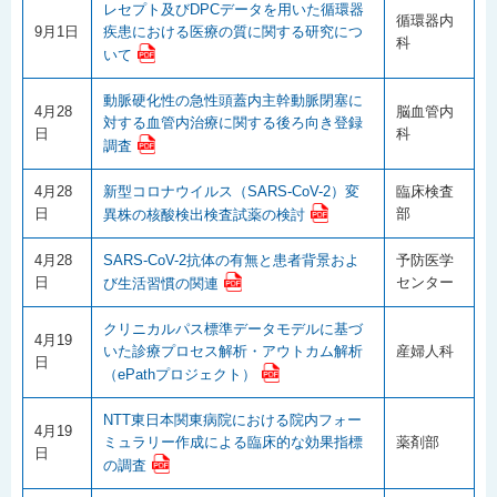
レセプト及びDPCデータを用いた循環器
循環器内
9月1日
疾患における医療の質に関する研究につ
科
いて
動脈硬化性の急性頭蓋内主幹動脈閉塞に
4月28
脳血管内
対する血管内治療に関する後ろ向き登録
日
科
調査
4月28
新型コロナウイルス（SARS-CoV-2）変
臨床検査
日
部
異株の核酸検出検査試薬の検討
4月28
SARS-CoV-2抗体の有無と患者背景およ
予防医学
日
センター
び生活習慣の関連
クリニカルパス標準データモデルに基づ
4月19
いた診療プロセス解析・アウトカム解析
産婦人科
日
（ePathプロジェクト）
NTT東日本関東病院における院内フォー
4月19
ミュラリー作成による臨床的な効果指標
薬剤部
日
の調査