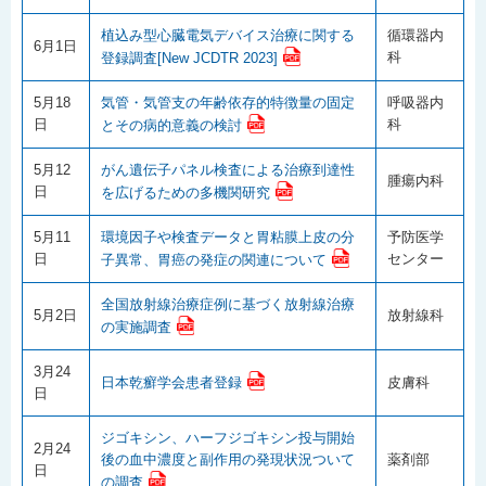
植込み型心臓電気デバイス治療に関する
循環器内
6月1日
科
登録調査[New JCDTR 2023]
5月18
気管・気管支の年齢依存的特徴量の固定
呼吸器内
日
科
とその病的意義の検討
5月12
がん遺伝子パネル検査による治療到達性
腫瘍内科
日
を広げるための多機関研究
5月11
環境因子や検査データと胃粘膜上皮の分
予防医学
日
センター
子異常、胃癌の発症の関連について
全国放射線治療症例に基づく放射線治療
5月2日
放射線科
の実施調査
3月24
日本乾癬学会患者登録
皮膚科
日
ジゴキシン、ハーフジゴキシン投与開始
2月24
後の血中濃度と副作用の発現状況ついて
薬剤部
日
の調査