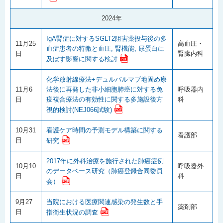
2024年
IgA腎症に対するSGLT2阻害薬投与後の多
11月25
高血圧・
血症患者の特徴と血圧, 腎機能, 尿蛋白に
日
腎臓内科
及ぼす影響に関する検討
化学放射線療法+デュルバルマブ地固め療
11月6
法後に再発した非小細胞肺癌に対する免
呼吸器内
日
疫複合療法の有効性に関する多施設後方
科
視的検討(NEJ066試験)
10月31
看護ケア時間の予測モデル構築に関する
看護部
日
研究
2017年に外科治療を施行された肺癌症例
10月10
呼吸器外
のデータベース研究（肺癌登録合同委員
日
科
会）
9月27
当院における医療関連感染の発生数と手
薬剤部
日
指衛生状況の調査