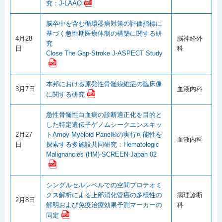
究：J-LAAO
脳卒中を含む循環器病対策の評価指標に
基づく急性期医療体制の構築に関する研
4月28
脳神経外
究
日
科
Close The Gap-Stroke J-ASPECT Study
本邦における原発性骨髄線維症の臨床像
3月7日
血液内科
に関する研究
急性骨髄性白血病の診断適正化を目的と
した特定遺伝子ゲノムシークエンスキッ
2月27
トAmoy Myeloid Panel®の実行可能性を
血液内科
日
探索する多施設共同研究：Hematologic
Malignancies (HM)-SCREEN-Japan 02
シングルセルレベルでの空間プロテオミ
クス解析による上部消化管癌の多様性の
病理診断
2月8日
解明および免疫治療効果予測マーカーの
科
同定