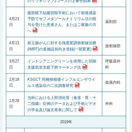
のリツキシマブ2コースの上乗せ効果
腹腔鏡下結腸切除手術において術後感染
4月21
予防でセフメタゾールナトリウム注の投
薬剤部
日
与を受けた患者さん、またはご家族の方
へ
4月13
前立腺がんに対する強度変調放射線治療
放射線部
日
(IMRT)の多施設前向き登録(一部変更)
3月27
インドシアニングリーンを併用した切除
呼吸器外
日
科
支援気管支鏡下肺マーキング法
2月18
KSGCT 同種移植後インフルエンザウイ
血液内科
日
ルス感染症の二次調査研究
当科における上部消化管（食道・胃・十
1月28
二指腸）症例のデータおよび手術ビデオ
外科
日
の学会及び論文発表に関して
2019年