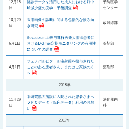
12月18
健診データを活用した成人における好中
予防医学
日
センター
球減少症の疫学・予後調査
10月29
医用画像の診断に関する包括的な後ろ向
放射線部
日
き研究
Bevacizumab投与進行再発大腸癌患者に
6月1日
おけるD-dimer定期モニタリングの有用性
薬剤部
についての調査
フェノバルビタール注射薬を投与された
4月1日
ことのある患者さん、またはご家族の方
薬剤部
へ
2018年
本研究協力施設に入院された患者さまへ
11月29
消化器内
ＤＰＣデータ（臨床データ）利用のお願
日
科
い
2017年