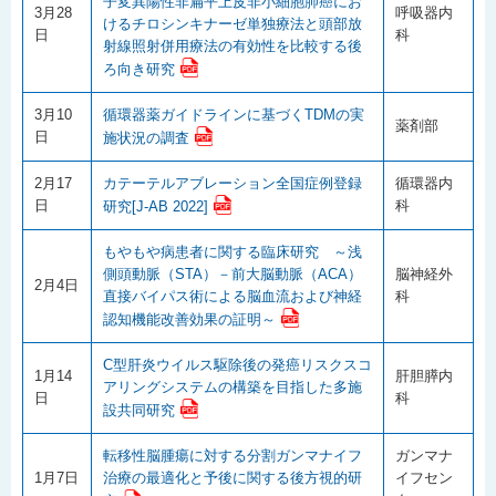
子変異陽性非扁平上皮非小細胞肺癌にお
3月28
呼吸器内
けるチロシンキナーゼ単独療法と頭部放
日
科
射線照射併用療法の有効性を比較する後
ろ向き研究
3月10
循環器薬ガイドラインに基づくTDMの実
薬剤部
日
施状況の調査
2月17
カテーテルアブレーション全国症例登録
循環器内
日
科
研究[J-AB 2022]
もやもや病患者に関する臨床研究 ～浅
側頭動脈（STA）－前大脳動脈（ACA）
脳神経外
2月4日
直接バイパス術による脳血流および神経
科
認知機能改善効果の証明～
C型肝炎ウイルス駆除後の発癌リスクスコ
1月14
肝胆膵内
アリングシステムの構築を目指した多施
日
科
設共同研究
転移性脳腫瘍に対する分割ガンマナイフ
ガンマナ
1月7日
治療の最適化と予後に関する後方視的研
イフセン