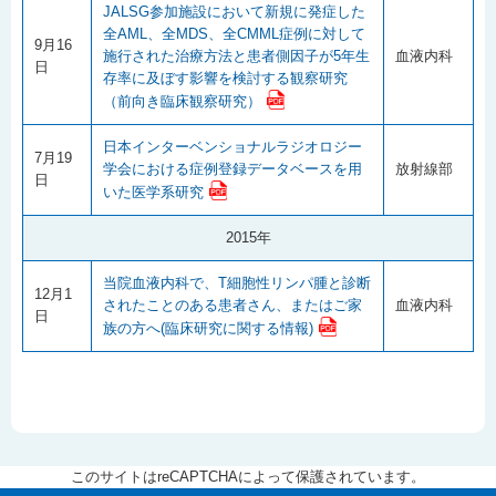
JALSG参加施設において新規に発症した
全AML、全MDS、全CMML症例に対して
9月16
施行された治療方法と患者側因子が5年生
血液内科
日
存率に及ぼす影響を検討する観察研究
（前向き臨床観察研究）
日本インターベンショナルラジオロジー
7月19
学会における症例登録データベースを用
放射線部
日
いた医学系研究
2015年
当院血液内科で、T細胞性リンパ腫と診断
12月1
されたことのある患者さん、またはご家
血液内科
日
族の方へ(臨床研究に関する情報)
このサイトはreCAPTCHAによって保護されています。