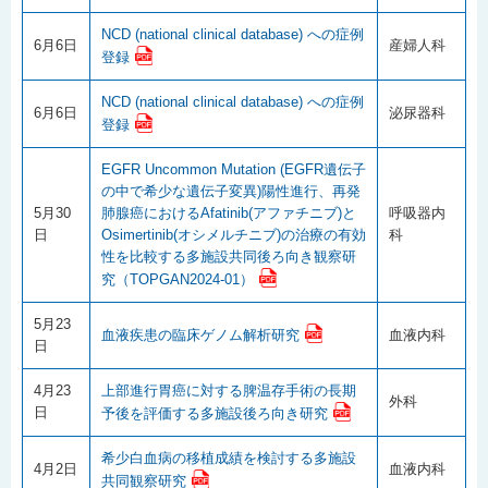
NCD (national clinical database) への症例
6月6日
産婦人科
登録
NCD (national clinical database) への症例
6月6日
泌尿器科
登録
EGFR Uncommon Mutation (EGFR遺伝子
の中で希少な遺伝子変異)陽性進行、再発
5月30
肺腺癌におけるAfatinib(アファチニブ)と
呼吸器内
日
Osimertinib(オシメルチニブ)の治療の有効
科
性を比較する多施設共同後ろ向き観察研
究（TOPGAN2024-01）
5月23
血液疾患の臨床ゲノム解析研究
血液内科
日
4月23
上部進行胃癌に対する脾温存手術の長期
外科
日
予後を評価する多施設後ろ向き研究
希少白血病の移植成績を検討する多施設
4月2日
血液内科
共同観察研究