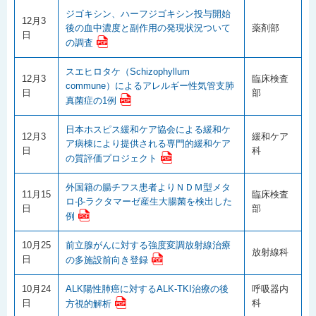
ジゴキシン、ハーフジゴキシン投与開始
12月3
後の血中濃度と副作用の発現状況ついて
薬剤部
日
の調査
スエヒロタケ（Schizophyllum
12月3
臨床検査
commune）によるアレルギー性気管支肺
日
部
真菌症の1例
日本ホスピス緩和ケア協会による緩和ケ
12月3
緩和ケア
ア病棟により提供される専門的緩和ケア
日
科
の質評価プロジェクト
外国籍の腸チフス患者よりＮＤＭ型メタ
11月15
臨床検査
ロ-β-ラクタマーゼ産生大腸菌を検出した
日
部
例
10月25
前立腺がんに対する強度変調放射線治療
放射線科
日
の多施設前向き登録
10月24
ALK陽性肺癌に対するALK-TKI治療の後
呼吸器内
日
科
方視的解析