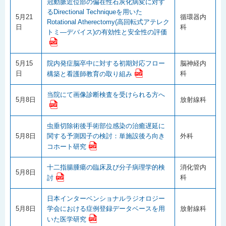
冠動脈近位部の偏在性石灰化病変に対す
るDirectional Techniqueを用いた
5月21
循環器内
Rotational Atherectomy(高回転式アテレク
日
科
トミ―デバイス)の有効性と安全性の評価
5月15
院内発症脳卒中に対する初期対応フロー
脳神経内
日
科
構築と看護師教育の取り組み
当院にて画像診断検査を受けられる方へ
5月8日
放射線科
虫垂切除術後手術部位感染の治癒遅延に
5月8日
関する予測因子の検討：単施設後ろ向き
外科
コホート研究
十二指腸腫瘍の臨床及び分子病理学的検
消化管内
5月8日
科
討
日本インターベンショナルラジオロジー
5月8日
学会における症例登録データベースを用
放射線科
いた医学研究