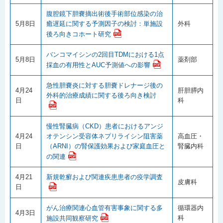
腹腔鏡下胆嚢摘出術後手術部位感染の治
5月8日
癒遅延に関する予測因子の検討：単施設
外科
後ろ向きコホート研究
バンコマイシンの2回目TDMにおける1点
5月8日
薬剤部
採血の有用性とAUC予測値への影響
急性胆嚢炎に対する胆嚢ドレナージ後の
4月24
肝胆膵内
外科的治療成績に関する後ろ向き検討
日
科
慢性腎臓病（CKD）患者におけるアンジ
4月24
オテンシン受容体ネプリライシン阻害薬
高血圧・
日
（ARNI）の腎保護効果および家庭血圧と
腎臓内科
の関連
4月21
新規乾癬および関連疾患患者の疫学調査
皮膚科
日
がん治療関連心血管有害事象に関する多
循環器内
4月3日
科
施設共同観察研究