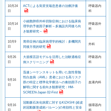
10月24
ACTによる気管支喘息患者の治療評価
呼吸器内
日
科
小細胞肺癌外科切除症例における臨床病
10月14
呼吸器外
理学的予後因子解析～多施設共同後ろ向
日
科
き観察研究～
10月9
胃癌症例の臨床病理学的検討：多機関共
外科
日
同後方視的研究
9月26
大規模言語モデルを活用した治験適格症
呼吸器内
日
科
例スクリーニング
迅速シーケンスキットを用いた急性骨髄
性白血病（AML）患者における高リスク
9月16
群の特定と標準化学療法への奏効因子の
血液内科
日
解明に関する前向き観察研究：HM-
SCREEN-Japan 02-First
冠動脈石灰化病変に対するKIZASHI (経皮
9月16
循環器内
的冠動脈形成術バルーン)の有効性と安全
日
科