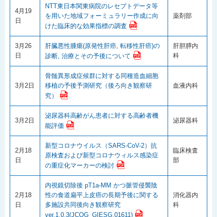
NTT東日本関東病院のレセプトデータ等
4月19
を用いた地域フォーミュラリー作成に向
薬剤部
日
けた臨床的な効果指標の調査
3月26
肝臓悪性腫瘍(原発性肝癌, 転移性肝癌)の
肝胆膵内
日
科
診断, 治療とその予後について
骨髄異形成症候群に対する同種造血細胞
3月2日
移植の予後予測研究（後ろ向き観察研
血液内科
究）
泌尿器科高齢がん患者に対する高齢者機
3月2日
泌尿器科
能評価
新型コロナウイルス（SARS-CoV-2）抗
2月18
臨床検査
原検査および新型コロナウィルス感染症
日
部
の重症化マーカーの検討
内視鏡切除後 pT1a-MM かつ脈管侵襲陰
2月18
性の食道扁平上皮癌の長期予後に関する
消化器内
日
多施設共同後向き観察研究
科
ver.1.0.3(JCOG_GIESG,01611)