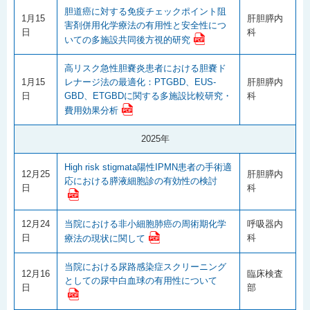
胆道癌に対する免疫チェックポイント阻
1月15
肝胆膵内
害剤併用化学療法の有用性と安全性につ
日
科
いての多施設共同後方視的研究
高リスク急性胆嚢炎患者における胆嚢ド
1月15
レナージ法の最適化：PTGBD、EUS-
肝胆膵内
日
GBD、ETGBDに関する多施設比較研究・
科
費用効果分析
2025年
High risk stigmata陽性IPMN患者の手術適
12月25
肝胆膵内
応における膵液細胞診の有効性の検討
日
科
12月24
当院における非小細胞肺癌の周術期化学
呼吸器内
日
科
療法の現状に関して
当院における尿路感染症スクリーニング
12月16
臨床検査
としての尿中白血球の有用性について
日
部