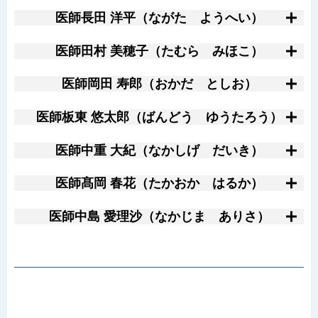
医師
長田 洋平（ながた ようへい）
医師
田村 美穂子（たむら みほこ）
医師
岡田 寿郎（おかだ としお）
医師
板東 悠太郎（ばんどう ゆうたろう）
医師
中重 大紀（なかしげ だいき）
医師
髙岡 春花（たかおか はるか）
医師
中島 愛理沙（なかじま ありさ）