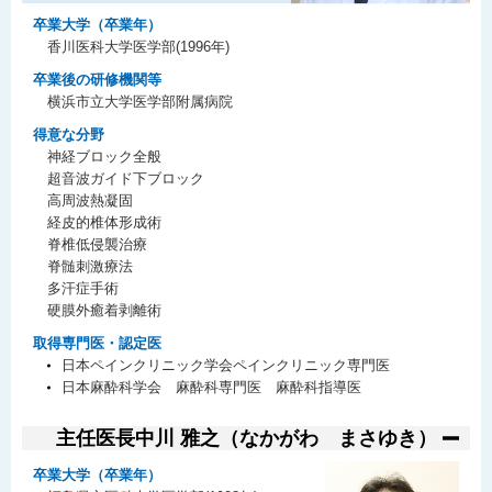
卒業大学（卒業年）
香川医科大学医学部(1996年)
卒業後の研修機関等
横浜市立大学医学部附属病院
得意な分野
神経ブロック全般
超音波ガイド下ブロック
高周波熱凝固
経皮的椎体形成術
脊椎低侵襲治療
脊髄刺激療法
多汗症手術
硬膜外癒着剥離術
取得専門医・認定医
日本ペインクリニック学会ペインクリニック専門医
日本麻酔科学会 麻酔科専門医 麻酔科指導医
主任医長
中川 雅之（なかがわ まさゆき）
卒業大学（卒業年）