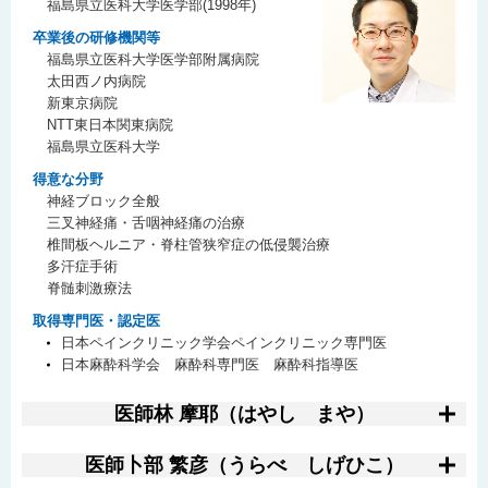
福島県立医科大学医学部(1998年)
卒業後の研修機関等
福島県立医科大学医学部附属病院
太田西ノ内病院
新東京病院
NTT東日本関東病院
福島県立医科大学
得意な分野
神経ブロック全般
三叉神経痛・舌咽神経痛の治療
椎間板ヘルニア・脊柱管狭窄症の低侵襲治療
多汗症手術
脊髄刺激療法
取得専門医・認定医
日本ペインクリニック学会ペインクリニック専門医
日本麻酔科学会 麻酔科専門医 麻酔科指導医
医師
林 摩耶（はやし まや）
医師
卜部 繁彦（うらべ しげひこ）