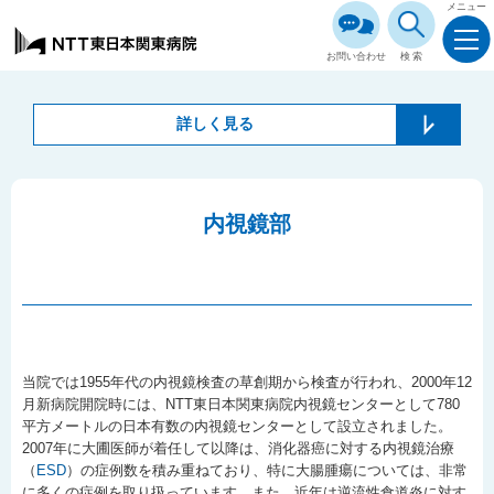
メニュー
お問い合わせ
検索
詳しく見る
内視鏡部
当院では1955年代の内視鏡検査の草創期から検査が行われ、2000年12
月新病院開院時には、NTT東日本関東病院内視鏡センターとして780
平方メートルの日本有数の内視鏡センターとして設立されました。
2007年に大圃医師が着任して以降は、消化器癌に対する内視鏡治療
（
ESD
）の症例数を積み重ねており、特に大腸腫瘍については、非常
に多くの症例を取り扱っています。また、近年は逆流性食道炎に対す