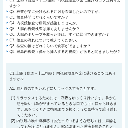
Q1. 上部（食道～十二指腸）内視鏡検査を楽に受けるコツはありま
すか？
Q2. 検査が楽に受けられる注射を希望したいのですが。
Q3. 検査時間はどれくらいですか？
Q4. 内視鏡検査で病気が感染しませんか。
Q5. 大腸内視鏡検査は痛くありませんか？
Q6. 大腸のポリープを取った後は、すぐに帰宅できますか？
Q7. 検査の流れについて教えてください。
Q8. 検査の後はどれくらいで食事ができますか？
Q9. 経鼻内視鏡（鼻から挿入する内視鏡）があると聞きましたが？
Q1.上部（食道～十二指腸）内視鏡検査を楽に受けるコツはあり
ますか？
A1. 肩と首の力をいれずにリラックスすることです。
リラックスするためには、呼吸をゆっくり行います。鼻から
息を吸い（鼻が詰まっているときは口でも可）口から吐きま
す。息を吐くときに指先までを抜くような気持ちで繰り返し
てください。
内視鏡の喉の違和感（あたっているような感じ）は、麻酔を
しても完全にとれません。喉に溜まった唾液を飲みこむと、