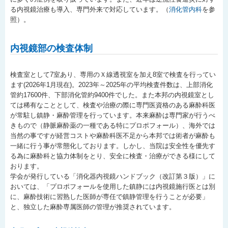
る内視鏡治療も導入、専門外来で対応しています。（
消化管内科
を参
照）。
内視鏡部の検査体制
検査室として7室あり、専用のＸ線透視室を加え8室で検査を行ってい
ます(2026年1月現在)。2023年～2025年の平均検査件数は、上部消化
管約17600件、下部消化管約9400件でした。また本邦の内視鏡室とし
ては稀有なこととして、検査や治療の際に専門医資格のある麻酔科医
が常駐し鎮静・麻酔管理を行っています。本来麻酔は専門家が行うべ
きもので（静脈麻酔薬の一種である特にプロポフォール）、海外では
当然の事ですが経営コストや麻酔科医不足から本邦では術者が麻酔も
一緒に行う事が常態化しております。しかし、当院は安全性を優先す
る為に麻酔科と協力体制をとり、安全に検査・治療ができる様にして
おります。
学会が発行している「消化器内視鏡ハンドブック（改訂第３版）」に
おいては、「プロポフォールを使用した鎮静には内視鏡施行医とは別
に、麻酔技術に習熟した医師が専任で鎮静管理を行うことが必要」
と、独立した麻酔専属医師の管理が推奨されています。