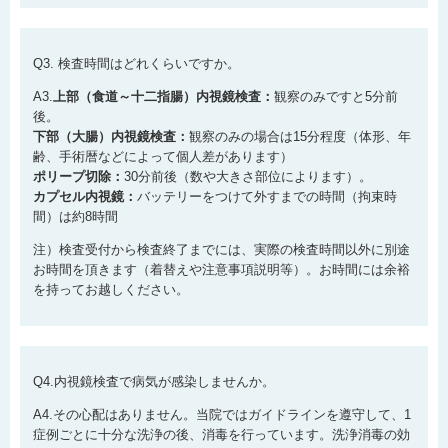
Q3. 検査時間はどれくらいですか。
A3.
上部（食道～十二指腸）内視鏡検査：
観察のみですと5分前
後。
下部（大腸）内視鏡検査：
観察のみの場合は15分程度（体形、年
齢、手術暦などによって個人差があります）
ポリープ切除：
30分前後（数や大きさ部位によります）。
カプセル内視鏡：
バッテリーをつけて外すまでの時間（拘束時
間）は約8時間
注）検査受付から検査終了までには、実際の検査時間以外に別途
お時間を頂きます（着替えや注意事項説明等）。お時間には余裕
を持ってお越しください。
Q4.内視鏡検査で病気が感染しませんか。
A4.その心配はありません。当院ではガイドラインを遵守して、1
症例ごとに十分な洗浄の後、消毒を行っています。洗浄消毒の効