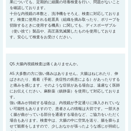
果についても、定期的に細菌の培養検査を行い、問題がないこと
を確認しております。
十分な内視鏡の本数と、洗浄機をそろえ、検査に対応しておりま
す。検査に使用される処置具（組織を摘み取ったり、ポリープを
切除するときに使用する機具）に関しても、ディスポーザブル
（使い捨て）製品や、高圧蒸気滅菌したものを使用しておりま
す。安心して検査をお受けください。
Q5.大腸内視鏡検査は痛くありませんか。
A5.大多数の方に強い痛みはありません。大腸はねじれたり、伸
ばされたり、癒着（手術、炎症性の疾患による）があったりする
と痛みを感じます。そのような症状がある場合は、遠慮なく医師
にお伝えください。麻酔薬（鎮静薬）を使用して対応しておりま
す。
強い痛みが持続する場合は、内視鏡が予定通りに挿入されていな
い可能性もありますので、患者さんの情報は大切です。一部大き
く腸が曲がっている部分を通過する場合など、ご協力をいただく
場合もあります。検査中は、大腸の中に空気を送り、腸を膨らま
せて観察をしますので、少しおなかが張ったような感じが持続し