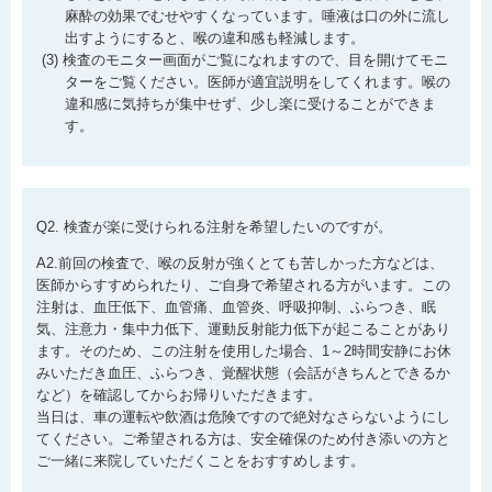
麻酔の効果でむせやすくなっています。唾液は口の外に流し
出すようにすると、喉の違和感も軽減します。
検査のモニター画面がご覧になれますので、目を開けてモニ
ターをご覧ください。医師が適宜説明をしてくれます。喉の
違和感に気持ちが集中せず、少し楽に受けることができま
す。
Q2. 検査が楽に受けられる注射を希望したいのですが。
A2.前回の検査で、喉の反射が強くとても苦しかった方などは、
医師からすすめられたり、ご自身で希望される方がいます。この
注射は、血圧低下、血管痛、血管炎、呼吸抑制、ふらつき、眠
気、注意力・集中力低下、運動反射能力低下が起こることがあり
ます。そのため、この注射を使用した場合、1～2時間安静にお休
みいただき血圧、ふらつき、覚醒状態（会話がきちんとできるか
など）を確認してからお帰りいただきます。
当日は、車の運転や飲酒は危険ですので絶対なさらないようにし
てください。ご希望される方は、安全確保のため付き添いの方と
ご一緒に来院していただくことをおすすめします。