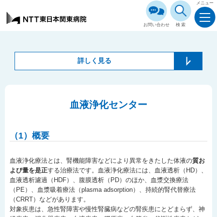
メニュー
お問い合わせ
検索
詳しく見る
血液浄化センター
（1）概要
血液浄化療法とは、腎機能障害などにより異常をきたした体液の
質お
よび量を是正
する治療法です。血液浄化療法には、血液透析（HD）、
血液透析濾過（HDF）、腹膜透析（PD）のほか、血漿交換療法
（PE）、血漿吸着療法（plasma adsorption）、持続的腎代替療法
（CRRT）などがあります。
対象疾患は、急性腎障害や慢性腎臓病などの腎疾患にとどまらず、神