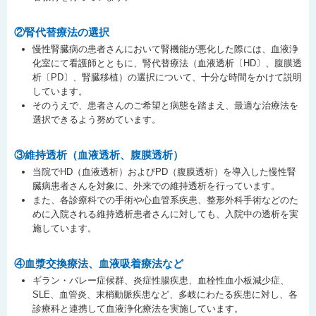
②腎代替療法の選択
慢性腎臓病の患者さんにおいて腎機能が悪化した際には、血液浄
化室にて看護師とともに、腎代替療法（血液透析〔HD〕、腹膜透
析〔PD〕、腎臓移植）の選択について、十分な時間をかけて説明
しています。
そのうえで、患者さんのご希望と病態を踏まえ、最適な治療法を
選択できるよう努めています。
③維持透析（血液透析、腹膜透析）
当院でHD（血液透析）およびPD（腹膜透析）を導入した慢性腎
臓病患者さんを対象に、外来での維持透析を行っています。
また、各診療科での手術や心血管系疾患、整形外科手術などのた
めに入院される維持透析患者さんに対しても、入院中の透析を実
施しています。
④血漿交換療法、血液吸着療法など
ギラン・バレー症候群、炎症性腸疾患、血栓性血小板減少症、
SLE、血管炎、末梢動脈疾患など、多岐にわたる疾患に対し、各
診療科と連携して血液浄化療法を実施しています。