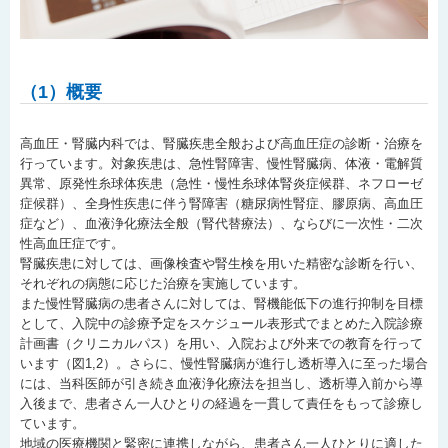
（1）概要
高血圧・腎臓内科では、腎臓疾患全般および高血圧症の診断・治療を
行っています。対象疾患は、急性腎障害、慢性腎臓病、体液・電解質
異常、原発性糸球体疾患（急性・慢性糸球体腎炎症候群、ネフローゼ
症候群）、全身性疾患に伴う腎障害（糖尿病性腎症、膠原病、高血圧
症など）、血液浄化療法全般（腎代替療法）、ならびに一次性・二次
性高血圧症です。
腎臓疾患に対しては、画像検査や腎生検を用いた精密な診断を行い、
それぞれの病態に応じた治療を実施しています。
また慢性腎臓病の患者さんに対しては、腎機能低下の進行抑制を目標
として、入院中の診療予定をスケジュール表形式でまとめた入院診療
計画書（クリニカルパス）を用い、入院および外来での教育を行って
います（図1,2）。さらに、慢性腎臓病が進行し透析導入に至った場合
には、当科医師が引き続き血液浄化療法を担当し、透析導入前から導
入後まで、患者さん一人ひとりの経過を一貫して責任をもって診療し
ています。
地域の医療機関と緊密に連携しながら、患者さん一人ひとりに適した