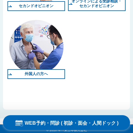
オンラインによる受診相談・
セカンドオピニオン
セカンドオピニオン
外国人の方へ
このサイトはreCAPTCHAによって保護されています。
WEB予約・問診 ( 初診・面会・人間ドック )
© 2016 NTT東日本株式会社