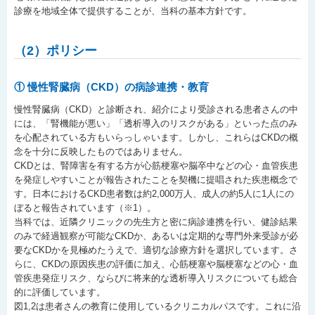
診療を地域全体で提供することが、当科の基本方針です。
（2）ポリシー
① 慢性腎臓病（CKD）の病診連携・教育
慢性腎臓病（CKD）と診断され、紹介により受診される患者さんの中
には、「腎機能が悪い」「透析導入のリスクがある」といった点のみ
を心配されている方もいらっしゃいます。しかし、これらはCKDの概
念を十分に反映したものではありません。
CKDとは、腎障害を有する方が心筋梗塞や脳卒中などの心・血管疾患
を発症しやすいことが報告されたことを契機に提唱された疾患概念で
す。日本におけるCKD患者数は約2,000万人、成人の約5人に1人にの
ぼると報告されています（※1）。
当科では、近隣クリニックの先生方と密に病診連携を行い、健診結果
のみで経過観察が可能なCKDか、あるいは定期的な専門外来受診が必
要なCKDかを見極めたうえで、適切な診療方針を選択しています。さ
らに、CKDの原因疾患の評価に加え、心筋梗塞や脳梗塞などの心・血
管疾患発症リスク、ならびに将来的な透析導入リスクについても総合
的に評価しています。
図1,2は患者さんの教育に使用しているクリニカルパスです。これに沿