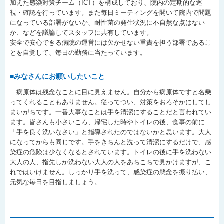
加えた感染対策チーム（ICT）を構成しており、院内の定期的な巡
視・確認を行っています。また毎日ミーティングを開いて院内で問題
になっている部署がないか、耐性菌の発生状況に不自然な点はない
か、などを議論してスタッフに共有しています。
安全で安心できる病院の運営には欠かせない重責を担う部署であるこ
とを自覚して、毎日の勤務に当たっています。
■みなさんにお願いしたいこと
病原体は残念なことに目に見えません。自分から病原体ですと名乗
ってくれることもありません。従ってつい、対策をおろそかにしてし
まいがちです。一番大事なことは手を清潔にすることだと言われてい
ます。皆さんも小さいころ、帰宅した時やトイレの後、食事の前に
「手を良く洗いなさい」と指導されたのではないかと思います。大人
になってからも同じです。手をきちんと洗って清潔にするだけで、感
染症の危険は少なくなるとされています。トイレの後に手を洗わない
大人の人、指先しか洗わない大人の人をあちこちで見かけますが、こ
れではいけません。しっかり手を洗って、感染症の懸念を振り払い、
元気な毎日を目指しましょう。