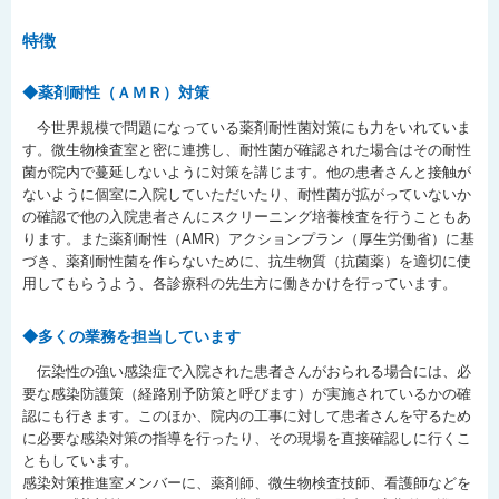
特徴
◆薬剤耐性（ＡＭＲ）対策
今世界規模で問題になっている薬剤耐性菌対策にも力をいれていま
す。微生物検査室と密に連携し、耐性菌が確認された場合はその耐性
菌が院内で蔓延しないように対策を講じます。他の患者さんと接触が
ないように個室に入院していただいたり、耐性菌が拡がっていないか
の確認で他の入院患者さんにスクリーニング培養検査を行うこともあ
ります。また薬剤耐性（AMR）アクションプラン（厚生労働省）に基
づき、薬剤耐性菌を作らないために、抗生物質（抗菌薬）を適切に使
用してもらうよう、各診療科の先生方に働きかけを行っています。
◆多くの業務を担当しています
伝染性の強い感染症で入院された患者さんがおられる場合には、必
要な感染防護策（経路別予防策と呼びます）が実施されているかの確
認にも行きます。このほか、院内の工事に対して患者さんを守るため
に必要な感染対策の指導を行ったり、その現場を直接確認しに行くこ
ともしています。
感染対策推進室メンバーに、薬剤師、微生物検査技師、看護師などを