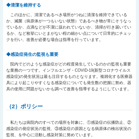
◆清潔を維持する
このほかに、清潔であるべき場所がつねに清潔を維持できている
か、滅菌（病原体が一つもいない状態）であるべき物が常にそうなっ
ているか、点滴などが不潔に扱われていないか、清掃が行き届いてい
るか、など枚挙にいとまがない程の細かい点について日常的にチェッ
クを行い、改善が必要な場合は指導を行っています。
◆感染症発生の監視も重要
院内でどのような感染症がどの程度発生しているのかの監視も重要
な業務の一つです。インフルエンザ・COVID-19(新型コロナウイルス
感染症)の発生状況は最も注目するものとなります。複雑化する医療器
具により起こりやすくなる感染症についても発生数の把握に努め、器
具の使用に問題がないかも調べて改善を指導するようにしています。
（2）ポリシー
私たちは病院内のすべての場所を対象に、①感染症の伝播防止、②
感染症の発症状況の監視、③感染症の原因となる病原体の検出状況の
監視、を中心に活動し感染対策に努めています。