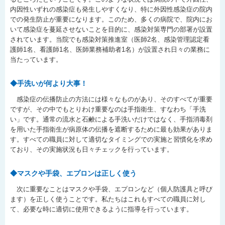
内因性いずれの感染症も発生しやすくなり、特に外因性感染症の院内
での発生防止が重要になります。このため、多くの病院で、院内にお
いて感染症を蔓延させないことを目的に、感染対策専門の部署が設置
されています。当院でも感染対策推進室（医師2名、感染管理認定看
護師1名、看護師1名、医師業務補助者1名）が設置され日々の業務に
当たっています。
◆手洗いが何より大事！
感染症の伝播防止の方法には様々なものがあり、そのすべてが重要
ですが、その中でもとりわけ重要なのは手指衛生、すなわち「手洗
い」です。通常の流水と石鹸による手洗いだけではなく、手指消毒剤
を用いた手指衛生が病原体の伝播を遮断するために最も効果がありま
す。すべての職員に対して適切なタイミングでの実施と習慣化を求め
ており、その実施状況も日々チェックを行っています。
◆マスクや手袋、エプロンは正しく使う
次に重要なことはマスクや手袋、エプロンなど（個人防護具と呼び
ます）を正しく使うことです。私たちはこれもすべての職員に対し
て、必要な時に適切に使用できるように指導を行っています。