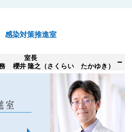
感染対策推進室
室長
兼務
櫻井 隆之（さくらい たかゆき）