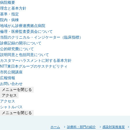
病院概要
理念と基本方針
基準・指定
院内・病棟
地域がん診療連携拠点病院
倫理・医療監査委員会について
当院のクリニカル・インジケーター（臨床指標）
診療記録の開示について
公的研究費について
説明同意と包括同意について
カスタマーハラスメントに対する基本方針
NTT東日本グループのサステナビリティ
（新しいタブで開きます）
市民公開講座
広報情報
お問い合わせ
メニューを閉じる
アクセス
アクセス
シャトルバス
メニューを閉じる
ホーム
診療科・部門の紹介
感染対策推進室