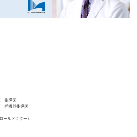
医 指導医
医 呼吸器指導医
医
トロールドクター）