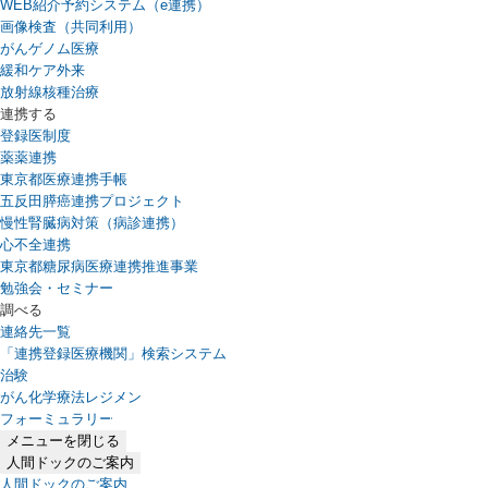
WEB紹介予約システム（e連携）
（新しいタブで開きます）
画像検査（共同利用）
がんゲノム医療
緩和ケア外来
放射線核種治療
連携する
登録医制度
薬薬連携
東京都医療連携手帳
五反田膵癌連携プロジェクト
慢性腎臓病対策（病診連携）
心不全連携
東京都糖尿病医療連携推進事業
勉強会・セミナー
調べる
連絡先一覧
「連携登録医療機関」検索システム
（新しいタブで開きます）
治験
がん化学療法レジメン
フォーミュラリー
（PDFファイル、新しいタブで開きます）
メニューを閉じる
人間ドックのご案内
人間ドックのご案内