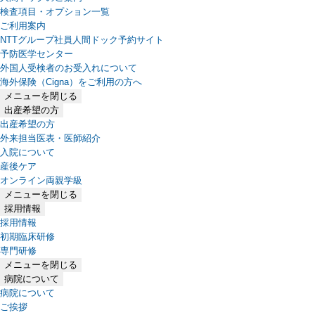
検査項目・オプション一覧
ご利用案内
NTTグループ社員人間ドック予約サイト
予防医学センター
外国人受検者のお受入れについて
海外保険（Cigna）をご利用の方へ
メニューを閉じる
出産希望の方
出産希望の方
外来担当医表・医師紹介
入院について
産後ケア
オンライン両親学級
メニューを閉じる
採用情報
採用情報
初期臨床研修
専門研修
メニューを閉じる
病院について
病院について
ご挨拶