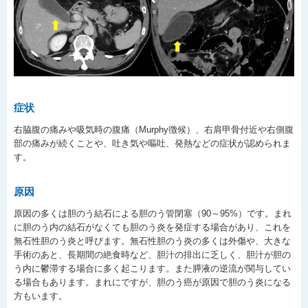
症状
右脇腹の痛みや吸気時の腹痛（Murphy徴候）、右肩甲骨付近や右側腹
部の痛みが続くことや、吐き気や嘔吐、発熱などの症状が認められま
す。
原因
原因の多くは胆のう結石による胆のう管閉塞（90～95%）です。まれ
に胆のう内の結石がなくても胆のう炎を発症する場合があり、これを
無石性胆のう炎と呼びます。無石性胆のう炎の多くは外傷や、大きな
手術のあと、長期間の絶食時など、胆汁の排出に乏しく、胆汁が胆の
う内に鬱滞する場合に多く起こります。また膵液の逆流が関与してい
る場合もあります。まれにですが、胆のう癌が原因で胆のう炎になる
方もいます。