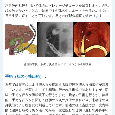
超音波内視鏡を用いて体内にドレナージチューブを留置します。内視
鏡を飲まないといけない治療ですが体の中にルートを作るためすぐに
日常生活に戻ることが可能です。早ければ15分程度で終わります。
急性胆管炎・胆のう炎診療ガイドラインから引用改変
手術（胆のう摘出術）：
近年では腹腔鏡により胆のうを摘出する腹腔鏡下胆のう摘出術が普及
しています。当院においても頻繁に行われる術式ではありますが、開
腹で手術を行うか腹腔鏡下で行うかまた、緊急で手術を行うか、待機
的に手術を行うかに関しては胆のう炎の炎症の度合いや、患者様の全
身状態により総合的に判断しています。前述の様に当院では一度内科
的に治療し胆のう炎を治してから一度退院して仕切り直して外科手術