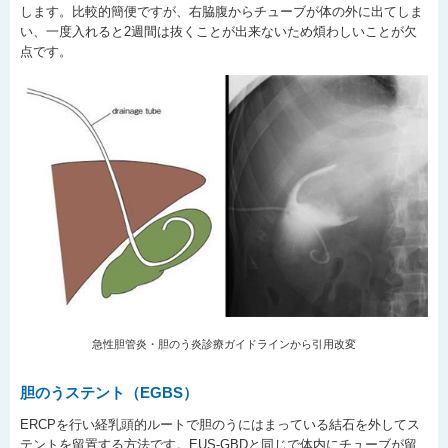
します。比較的簡便ですが、右脇腹からチューブが体の外に出てしま
い、一度入れると2週間は抜くことが出来ないため煩わしいことが欠
点です。
急性胆管炎・胆のう炎診療ガイドラインから引用改変
胆のうステント（EGBS）
ERCPを行い経乳頭的ルートで胆のうにはまっている結石を外してス
テントを留置する方法です。EUS-GBDと同じで体内にチューブが留