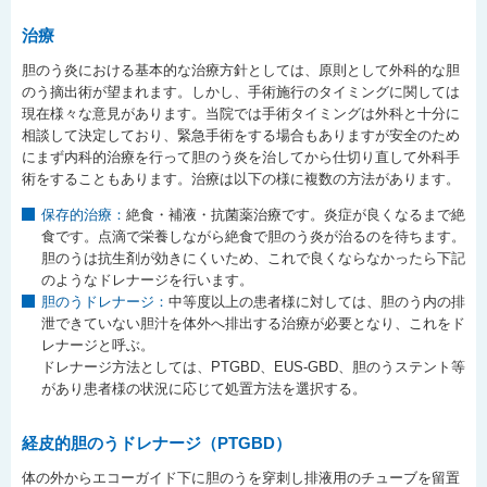
治療
胆のう炎における基本的な治療方針としては、原則として外科的な胆
のう摘出術が望まれます。しかし、手術施行のタイミングに関しては
現在様々な意見があります。当院では手術タイミングは外科と十分に
相談して決定しており、緊急手術をする場合もありますが安全のため
にまず内科的治療を行って胆のう炎を治してから仕切り直して外科手
術をすることもあります。治療は以下の様に複数の方法があります。
保存的治療：
絶食・補液・抗菌薬治療です。炎症が良くなるまで絶
食です。点滴で栄養しながら絶食で胆のう炎が治るのを待ちます。
胆のうは抗生剤が効きにくいため、これで良くならなかったら下記
のようなドレナージを行います。
胆のうドレナージ：
中等度以上の患者様に対しては、胆のう内の排
泄できていない胆汁を体外へ排出する治療が必要となり、これをド
レナージと呼ぶ。
ドレナージ方法としては、PTGBD、EUS-GBD、胆のうステント等
があり患者様の状況に応じて処置方法を選択する。
経皮的胆のうドレナージ（PTGBD）
体の外からエコーガイド下に胆のうを穿刺し排液用のチューブを留置