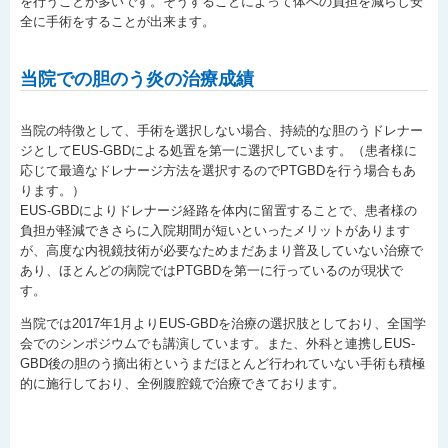
を行うことが多いです。そうすることによって体への負担を減らし安
全に手術をすることが出来ます。
当院での胆のう炎の治療成績
当院の特徴として、手術を選択しない場合、持続的な胆のうドレナー
ジとしてEUS-GBDによる処置を第一に選択しています。（患者様に
応じて最適なドレナージ方法を選択するのでPTGBDを行う場合もあ
ります。）
EUS-GBDによりドレナージ経路を体内に留置することで、患者様の
負担が軽減できさらに入院期間が短いといったメリットがあります
が、高度な内視鏡技術が必要なためまだあまり普及していない治療で
あり、ほとんどの病院ではPTGBDを第一に行っているのが現状で
す。
当院では2017年1月よりEUS-GBDを治療の選択肢としており、全国学
会でのシンポジウムでも講演しています。また、外科と連携しEUS-
GBD後の胆のう摘出術というまだほとんど行われていない手術も積極
的に施行しており、全例腹腔鏡で治療できております。