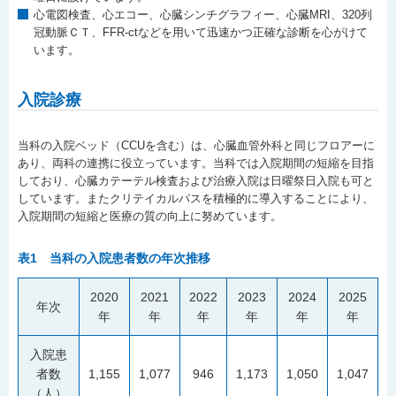
心電図検査、心エコー、心臓シンチグラフィー、心臓MRI、320列
冠動脈ＣＴ、FFR-ctなどを用いて迅速かつ正確な診断を心がけて
います。
入院診療
当科の入院ベッド（CCUを含む）は、心臓血管外科と同じフロアーに
あり、両科の連携に役立っています。当科では入院期間の短縮を目指
しており、心臓カテーテル検査および治療入院は日曜祭日入院も可と
しています。またクリテイカルパスを積極的に導入することにより、
入院期間の短縮と医療の質の向上に努めています。
表1 当科の入院患者数の年次推移
2020
2021
2022
2023
2024
2025
年次
年
年
年
年
年
年
入院患
者数
1,155
1,077
946
1,173
1,050
1,047
（人）