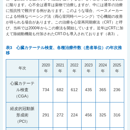
に陥ります。心不全は通常は薬物で治療しますが、中には通常の治療
に抵抗性で難渋する例があります。このような場合、ペースメーカー
による特殊なペーシング法（両心室同時ペーシング）で心機能の改善
が得られる場合があります。この治療を心室再同期療法（CRT）と呼
び、当科では2000年からこの療法を開始しています。近年はCRTに加
えて除細動機能も付加されたCRT-Dも導入されております（表3）。
表3 心臓カテーテル検査、各種治療件数（患者単位）の年次推
移
2020
2021
2022
2023
2024
2025
年次
年
年
年
年
年
年
心臓カテーテ
ル検査
734
682
612
435
365
236
（CGA）
経皮的冠動脈
形成術
291
272
224
456
325
316
（PCI）