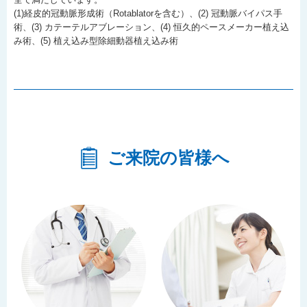
(1)経皮的冠動脈形成術（Rotablatorを含む）、(2) 冠動脈バイパス手
術、(3) カテーテルアブレーション、(4) 恒久的ペースメーカー植え込
み術、(5) 植え込み型除細動器植え込み術
ご来院の皆様へ