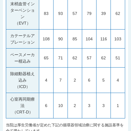
末梢血管イン
ターベンショ
83
93
57
79
39
62
ン
（EVT）
カテーテルア
108
90
85
104
116
103
ブレーション
ペースメーカ
65
71
62
57
62
51
ー植込み
除細動器植え
込み
4
7
2
6
5
4
（ICD）
心室再同期療
法
6
10
2
3
3
1
（CRT-D）
当院は厚生労働省が定めた下記の循環器領域治療に関する施設基準を
全て満たしています。