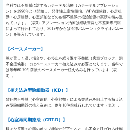
当科では不整脈に対するカテーテル治療（カテーテルアブレーショ
ン）を1998年より開始し、発作性上室性頻拍、WPW症候群、心房粗
動・心房細動、心室頻拍などの各種不整脈の根治治療の実績を積み重
ねています。（表3）アブレーション治療は経験豊富な不整脈専門医
によって行われており、2017年からは冷凍バルーン（クライオバルー
ン）を導入しています。
【ペースメーカー】
脈が著しく遅い場合や、心停止を繰り返す不整脈（房室ブロック、洞
不全症候群）ではペースメーカー植え込みが必要となります。当科で
は毎年60-70件前後のペースメーカー植え込みを行っています（表
3）。
【植え込み型除細動器（ICD）】
致死的不整脈（心室細動、心室頻拍）による突然死を阻止する植え込
み型除細動器の植え込みは、例年10件前後行われています（表3）。
【心室再同期療法（CRT-D）】
様々な原因で心臓のポンプ機能が低下すると、心不全と呼ばれる状態