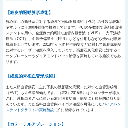
【経皮的冠動脈形成術】
狭心症、心筋梗塞に対する経皮的冠動脈形成術（PCI）の件数は表3に
示すように年300件前後で推移しています。PCIの多数例で薬剤溶出性
ステントを用い、全症例の約8割で血管内超音波（IVUS）、光干渉断
層法（OCT）、血流予備量比（FFR）などを併用しながら優れた臨床
成績を上げています。2018年から血栓性病変などに対して冠動脈病変
に対するレーザー治療を導入しています。高度石灰化病変に対するロ
ータブレーターやダイアモンドバック治療を実施している施設でもあ
ります。
【経皮的末梢血管形成術】
また末梢血管病変（主に下肢の動脈硬化病変）に対する血管形成術
（EVT）も近年増加傾向です。（表3）2015年にはクロッサーが導入
され、透析患者さんに多い石灰化病変や膝下病変にも積極的に取り組
んでいます。また当科は血管内バイパス治療を可能にした
バイアバン
ステントグラフトの実施施設
に登録されています。
【カテーテルアブレーション】