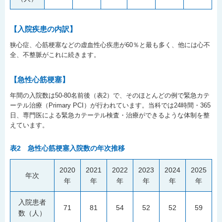
【入院疾患の内訳】
狭心症、心筋梗塞などの虚血性心疾患が60％と最も多く、他には心不
全、不整脈がこれに続きます。
【急性心筋梗塞】
年間の入院数は50-80名前後（表2）で、そのほとんどの例で緊急カテ
ーテル治療（Primary PCI）が行われています。当科では24時間・365
日、専門医による緊急カテーテル検査・治療ができるような体制を整
えています。
表2 急性心筋梗塞入院数の年次推移
2020
2021
2022
2023
2024
2025
年次
年
年
年
年
年
年
入院患者
71
81
54
52
52
59
数（人）