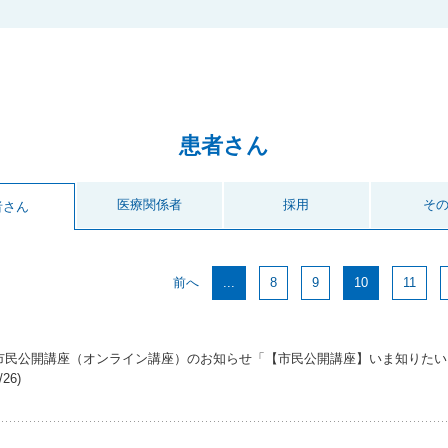
患者さん
医療関係者
採用
そ
者さん
前へ
...
8
9
10
11
市民公開講座（オンライン講座）のお知らせ「【市民公開講座】いま知りたい “が
/26)