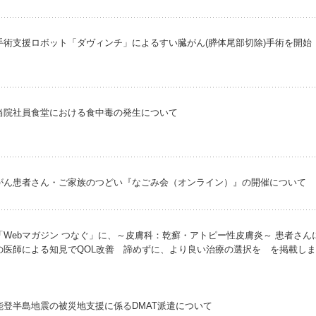
手術支援ロボット「ダヴィンチ」によるすい臓がん(膵体尾部切除)手術を開始
当院社員食堂における食中毒の発生について
がん患者さん・ご家族のつどい『なごみ会（オンライン）』の開催について
「Webマガジン つなぐ」に、～皮膚科：乾癬・アトピー性皮膚炎～ 患者さん
の医師による知見でQOL改善 諦めずに、より良い治療の選択を を掲載し
能登半島地震の被災地支援に係るDMAT派遣について