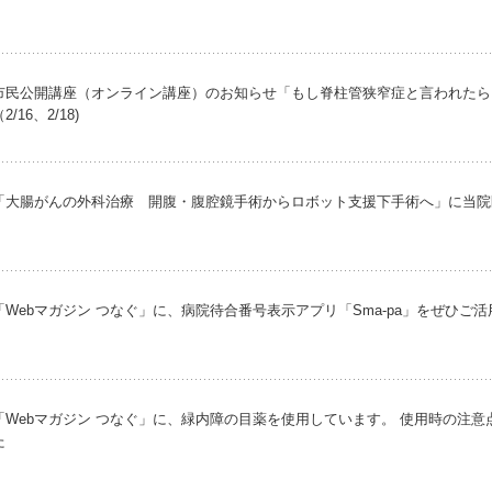
市民公開講座（オンライン講座）のお知らせ「もし脊柱管狭窄症と言われたら /
2/16、2/18)
「大腸がんの外科治療 開腹・腹腔鏡手術からロボット支援下手術へ」に当院
「Webマガジン つなぐ」に、病院待合番号表示アプリ「Sma-pa」をぜひご
「Webマガジン つなぐ」に、緑内障の目薬を使用しています。 使用時の注
た