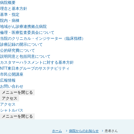
病院概要
理念と基本方針
基準・指定
院内・病棟
地域がん診療連携拠点病院
倫理・医療監査委員会について
当院のクリニカル・インジケーター（臨床指標）
診療記録の開示について
公的研究費について
説明同意と包括同意について
カスタマーハラスメントに対する基本方針
NTT東日本グループのサステナビリティ
（新しいタブで開きます）
市民公開講座
広報情報
お問い合わせ
メニューを閉じる
アクセス
アクセス
シャトルバス
メニューを閉じる
ホーム
病院からのお知らせ
患者さん