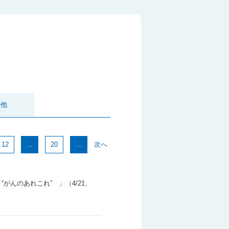
の他
12
...
20
...
次へ
んのあれこれ”​ 」（4/21、