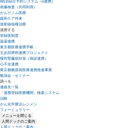
WEB紹介予約システム（e連携）
（新しいタブで開きます）
画像検査（共同利用）
がんゲノム医療
緩和ケア外来
放射線核種治療
連携する
登録医制度
薬薬連携
東京都医療連携手帳
五反田膵癌連携プロジェクト
慢性腎臓病対策（病診連携）
心不全連携
東京都糖尿病医療連携推進事業
勉強会・セミナー
調べる
連絡先一覧
「連携登録医療機関」検索システム
（新しいタブで開きます）
治験
がん化学療法レジメン
フォーミュラリー
（PDFファイル、新しいタブで開きます）
メニューを閉じる
人間ドックのご案内
人間ドックのご案内