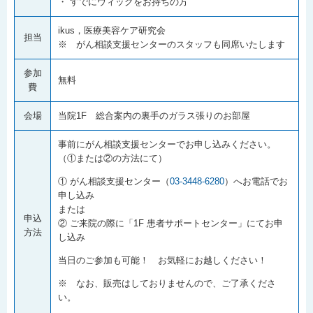
・ すでにウィッグをお持ちの方
ikus，医療美容ケア研究会
担当
※ がん相談支援センターのスタッフも同席いたします
参加
無料
費
会場
当院1F 総合案内の裏手のガラス張りのお部屋
事前にがん相談支援センターでお申し込みください。
（①または②の方法にて）
① がん相談支援センター（
03-3448-6280
）へお電話でお
申し込み
または
申込
② ご来院の際に「1F 患者サポートセンター」にてお申
方法
し込み
当日のご参加も可能！ お気軽にお越しください！
※ なお、販売はしておりませんので、ご了承くださ
い。