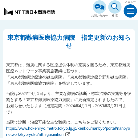
メニュー
お問い合わせ
検索
東京都難病医療協力病院 指定更新のお知ら
せ
東京都は、難病に関する医療提供体制の充実を図るため、東京都難病
医療ネットワーク事業実施要綱に基づき、
「東京都難病診療連携拠点病院」「東京都難病診療分野別拠点病院」
「東京都難病医療協力病院」を指定しています。
当院は2024年4月1日より、主要な難病の診断・標準治療の実施等を役
割とする「東京都難病医療協力病院」に更新指定されましたので、
お知らせいたします（指定期間：2024年4月1日～2030年3月31日ま
で）
当院で診断・治療可能な主な難病は、こちらをご覧ください。
https://www.hokeniryo.metro.tokyo.lg.jp/kenkou/nanbyo/portal/nanbyo
network/kyoryoku/ntthigasinihon