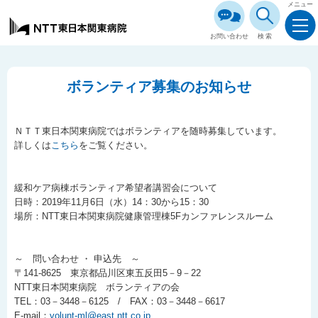
メニュー
お問い合わせ
検索
ボランティア募集のお知らせ
ＮＴＴ東日本関東病院ではボランティアを随時募集しています。
詳しくは
こちら
をご覧ください。
緩和ケア病棟ボランティア希望者講習会について
日時：2019年11月6日（水）14：30から15：30
場所：NTT東日本関東病院健康管理棟5Fカンファレンスルーム
～ 問い合わせ ・ 申込先 ～
〒141-8625 東京都品川区東五反田5－9－22
NTT東日本関東病院 ボランティアの会
TEL：03－3448－6125 / FAX：03－3448－6617
E-mail：
volunt-ml@east.ntt.co.jp