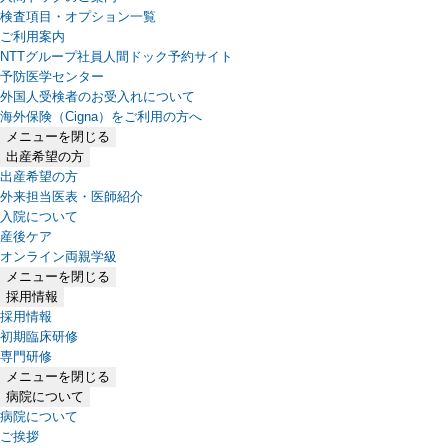
検査項目・オプション一覧
ご利用案内
NTTグループ社員人間ドック予約サイト
予防医学センター
外国人受検者のお受入れについて
海外保険（Cigna）をご利用の方へ
メニューを閉じる
出産希望の方
出産希望の方
外来担当医表・医師紹介
入院について
産後ケア
オンライン両親学級
メニューを閉じる
採用情報
採用情報
初期臨床研修
専門研修
メニューを閉じる
病院について
病院について
ご挨拶