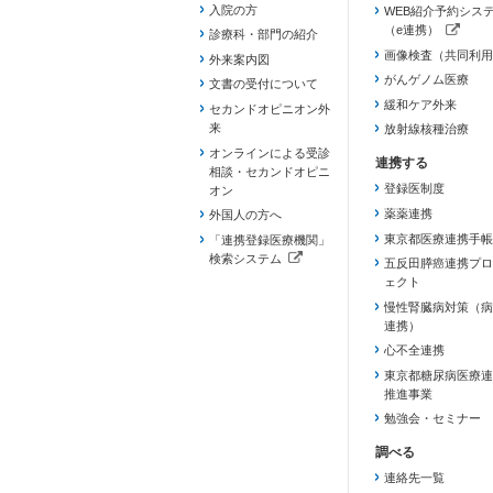
入院の方
WEB紹介予約シス
（e連携）
診療科・部門の紹介
（新しいタブで開き
画像検査（共同利用
外来案内図
がんゲノム医療
文書の受付について
緩和ケア外来
セカンドオピニオン外
来
放射線核種治療
オンラインによる受診
相談・セカンドオピニ
登録医制度
オン
薬薬連携
外国人の方へ
東京都医療連携手帳
「連携登録医療機関」
検索システム
五反田膵癌連携プロ
（新しいタブで開きます）
ェクト
慢性腎臓病対策（病
連携）
心不全連携
東京都糖尿病医療連
推進事業
勉強会・セミナー
連絡先一覧