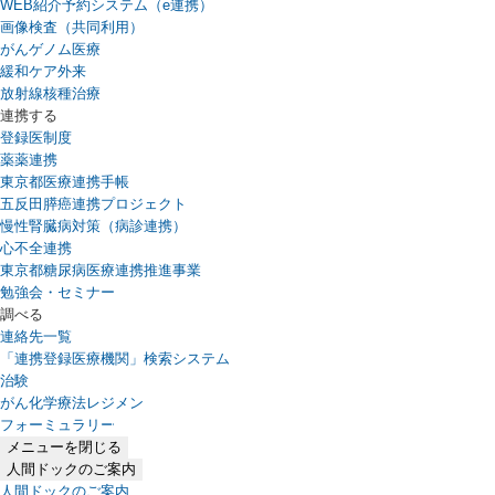
WEB紹介予約システム（e連携）
（新しいタブで開きます）
画像検査（共同利用）
がんゲノム医療
緩和ケア外来
放射線核種治療
連携する
登録医制度
薬薬連携
東京都医療連携手帳
五反田膵癌連携プロジェクト
慢性腎臓病対策（病診連携）
心不全連携
東京都糖尿病医療連携推進事業
勉強会・セミナー
調べる
連絡先一覧
「連携登録医療機関」検索システム
（新しいタブで開きます）
治験
がん化学療法レジメン
フォーミュラリー
（PDFファイル、新しいタブで開きます）
メニューを閉じる
人間ドックのご案内
人間ドックのご案内