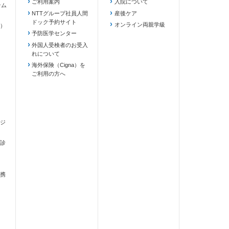
ご利用案内
入院について
テム
NTTグループ社員人間
産後ケア
ドック予約サイト
ます）
オンライン両親学級
）
予防医学センター
外国人受検者のお受入
れについて
海外保険（Cigna）を
ご利用の方へ
ジ
診
携