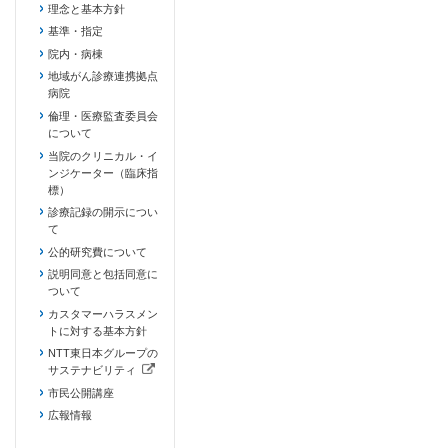
理念と基本方針
基準・指定
院内・病棟
地域がん診療連携拠点
病院
倫理・医療監査委員会
について
当院のクリニカル・イ
ンジケーター（臨床指
標）
診療記録の開示につい
て
公的研究費について
説明同意と包括同意に
ついて
カスタマーハラスメン
トに対する基本方針
NTT東日本グループの
サステナビリティ
（新しいタブで開きます）
市民公開講座
広報情報