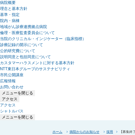
病院概要
理念と基本方針
基準・指定
院内・病棟
地域がん診療連携拠点病院
倫理・医療監査委員会について
当院のクリニカル・インジケーター（臨床指標）
診療記録の開示について
公的研究費について
説明同意と包括同意について
カスタマーハラスメントに対する基本方針
NTT東日本グループのサステナビリティ
（新しいタブで開きます）
市民公開講座
広報情報
お問い合わせ
メニューを閉じる
アクセス
アクセス
シャトルバス
メニューを閉じる
ホーム
病院からのお知らせ
採用
【募集終