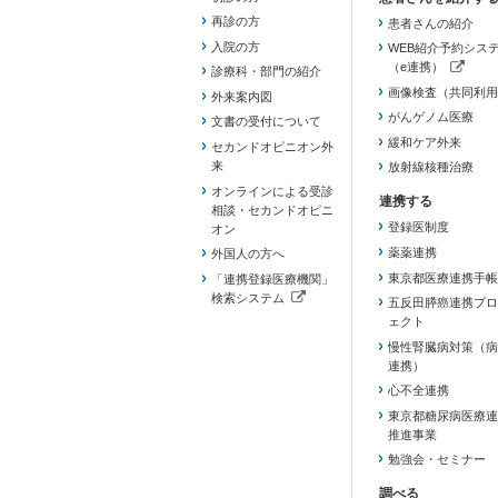
再診の方
患者さんの紹介
入院の方
WEB紹介予約シス
（e連携）
診療科・部門の紹介
（新しいタブで開き
画像検査（共同利用
外来案内図
がんゲノム医療
文書の受付について
緩和ケア外来
セカンドオピニオン外
来
放射線核種治療
オンラインによる受診
相談・セカンドオピニ
登録医制度
オン
薬薬連携
外国人の方へ
東京都医療連携手帳
「連携登録医療機関」
検索システム
五反田膵癌連携プロ
（新しいタブで開きます）
ェクト
慢性腎臓病対策（病
連携）
心不全連携
東京都糖尿病医療連
推進事業
勉強会・セミナー