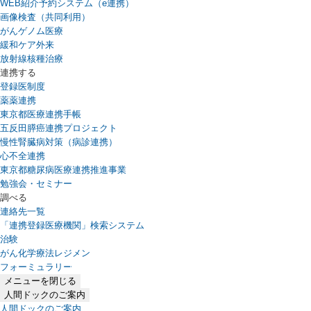
WEB紹介予約システム（e連携）
（新しいタブで開きます）
画像検査（共同利用）
がんゲノム医療
緩和ケア外来
放射線核種治療
連携する
登録医制度
薬薬連携
東京都医療連携手帳
五反田膵癌連携プロジェクト
慢性腎臓病対策（病診連携）
心不全連携
東京都糖尿病医療連携推進事業
勉強会・セミナー
調べる
連絡先一覧
「連携登録医療機関」検索システム
（新しいタブで開きます）
治験
がん化学療法レジメン
フォーミュラリー
（PDFファイル、新しいタブで開きます）
メニューを閉じる
人間ドックのご案内
人間ドックのご案内