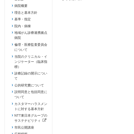
病院概要
理念と基本方針
基準・指定
院内・病棟
地域がん診療連携拠点
病院
倫理・医療監査委員会
について
当院のクリニカル・イ
ンジケーター（臨床指
標）
診療記録の開示につい
て
公的研究費について
説明同意と包括同意に
ついて
カスタマーハラスメン
トに対する基本方針
NTT東日本グループの
サステナビリティ
（新しいタブで開きます）
市民公開講座