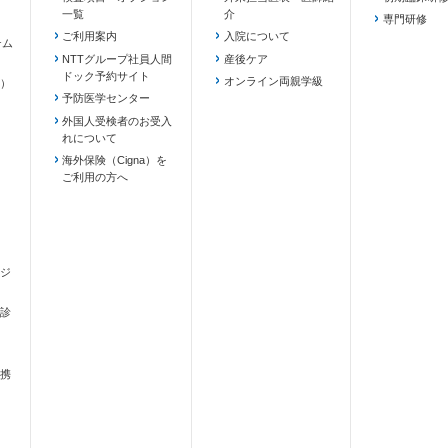
一覧
介
専門研修
ご利用案内
入院について
テム
NTTグループ社員人間
産後ケア
ドック予約サイト
ます）
オンライン両親学級
）
予防医学センター
外国人受検者のお受入
れについて
海外保険（Cigna）を
ご利用の方へ
ジ
診
携