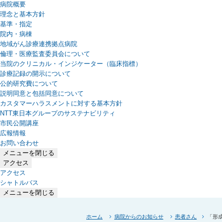
病院概要
理念と基本方針
基準・指定
院内・病棟
地域がん診療連携拠点病院
倫理・医療監査委員会について
当院のクリニカル・インジケーター（臨床指標）
診療記録の開示について
公的研究費について
説明同意と包括同意について
カスタマーハラスメントに対する基本方針
NTT東日本グループのサステナビリティ
（新しいタブで開きます）
市民公開講座
広報情報
お問い合わせ
メニューを閉じる
アクセス
アクセス
シャトルバス
メニューを閉じる
ホーム
病院からのお知らせ
患者さん
「形