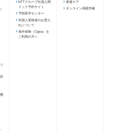
NTTグループ社員人間
産後ケア
ドック予約サイト
ます）
オンライン両親学級
）
予防医学センター
外国人受検者のお受入
れについて
海外保険（Cigna）を
ご利用の方へ
ジ
診
携
」