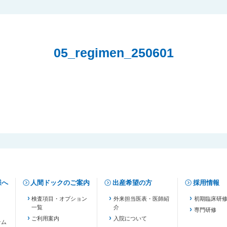
05_regimen_250601
様へ
人間ドックのご案内
出産希望の方
採用情報
検査項目・オプション
外来担当医表・医師紹
初期臨床研
一覧
介
専門研修
ご利用案内
入院について
テム