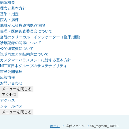
病院概要
理念と基本方針
基準・指定
院内・病棟
地域がん診療連携拠点病院
倫理・医療監査委員会について
当院のクリニカル・インジケーター（臨床指標）
診療記録の開示について
公的研究費について
説明同意と包括同意について
カスタマーハラスメントに対する基本方針
NTT東日本グループのサステナビリティ
（新しいタブで開きます）
市民公開講座
広報情報
お問い合わせ
メニューを閉じる
アクセス
アクセス
シャトルバス
メニューを閉じる
ホーム
添付ファイル
05_regimen_250601