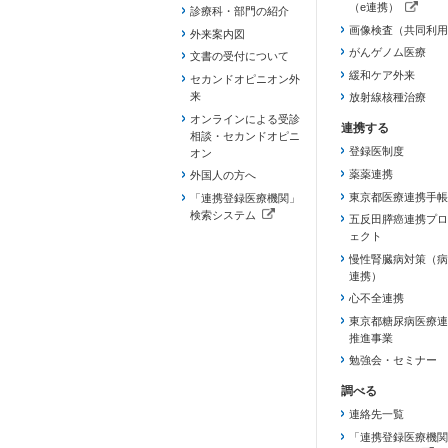
（e連携）
診療科・部門の紹介
（新しいタブで開き
画像検査（共同利用
外来案内図
がんゲノム医療
文書の受付について
緩和ケア外来
セカンドオピニオン外
来
放射線核種治療
オンラインによる受診
相談・セカンドオピニ
登録医制度
オン
薬薬連携
外国人の方へ
東京都医療連携手帳
「連携登録医療機関」
検索システム
五反田膵癌連携プロ
（新しいタブで開きます）
ェクト
慢性腎臓病対策（病
連携）
心不全連携
東京都糖尿病医療連
推進事業
勉強会・セミナー
連絡先一覧
「連携登録医療機関