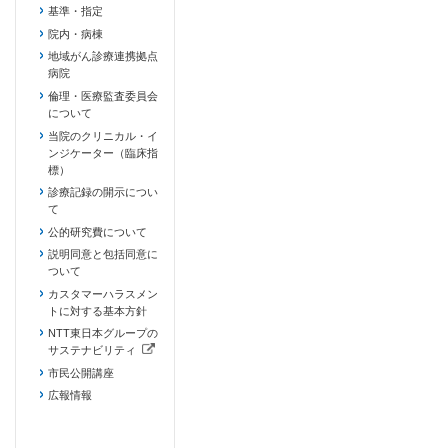
基準・指定
院内・病棟
地域がん診療連携拠点
病院
倫理・医療監査委員会
について
当院のクリニカル・イ
ンジケーター（臨床指
標）
診療記録の開示につい
て
公的研究費について
説明同意と包括同意に
ついて
カスタマーハラスメン
トに対する基本方針
NTT東日本グループの
サステナビリティ
（新しいタブで開きます）
市民公開講座
広報情報