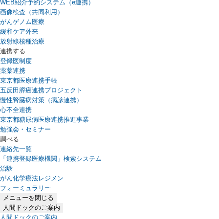
WEB紹介予約システム（e連携）
（新しいタブで開きます）
画像検査（共同利用）
がんゲノム医療
緩和ケア外来
放射線核種治療
連携する
登録医制度
薬薬連携
東京都医療連携手帳
五反田膵癌連携プロジェクト
慢性腎臓病対策（病診連携）
心不全連携
東京都糖尿病医療連携推進事業
勉強会・セミナー
調べる
連絡先一覧
「連携登録医療機関」検索システム
（新しいタブで開きます）
治験
がん化学療法レジメン
フォーミュラリー
（PDFファイル、新しいタブで開きます）
メニューを閉じる
人間ドックのご案内
人間ドックのご案内