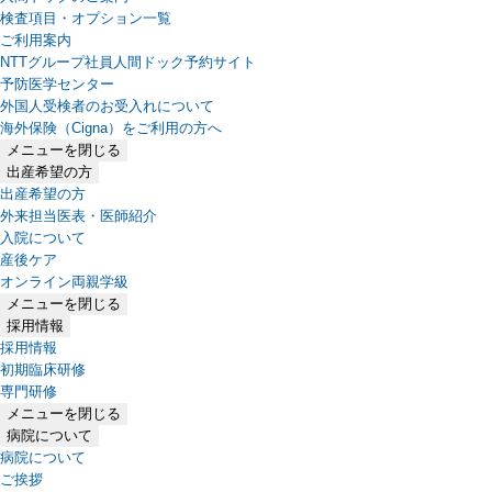
検査項目・オプション一覧
ご利用案内
NTTグループ社員人間ドック予約サイト
予防医学センター
外国人受検者のお受入れについて
海外保険（Cigna）をご利用の方へ
メニューを閉じる
出産希望の方
出産希望の方
外来担当医表・医師紹介
入院について
産後ケア
オンライン両親学級
メニューを閉じる
採用情報
採用情報
初期臨床研修
専門研修
メニューを閉じる
病院について
病院について
ご挨拶