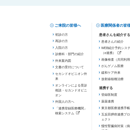
ご来院の皆様へ
医療関係者の皆
初診の方
再診の方
患者さんの紹介
入院の方
WEB紹介予約シス
（e連携）
診療科・部門の紹介
（新しいタブで開き
画像検査（共同利用
外来案内図
がんゲノム医療
文書の受付について
緩和ケア外来
セカンドオピニオン外
来
放射線核種治療
オンラインによる受診
相談・セカンドオピニ
登録医制度
オン
薬薬連携
外国人の方へ
東京都医療連携手帳
「連携登録医療機関」
検索システム
五反田膵癌連携プロ
（新しいタブで開きます）
ェクト
慢性腎臓病対策（病