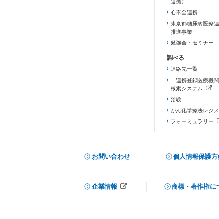
連携）
心不全連携
東京都糖尿病医療連
推進事業
勉強会・セミナー
連絡先一覧
「連携登録医療機関
検索システム
（新しいタブで開き
治験
がん化学療法レジメ
フォーミュラリー
（PDFファイル、
お問い合わせ
個人情報保護方
企業情報
商標・著作権に
メニューを閉じる
（新しいタブで開きます）
（新しいタブで