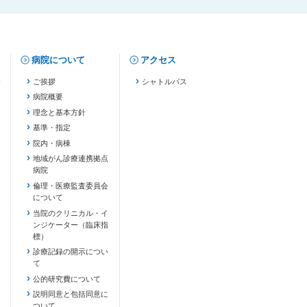
病院について
アクセス
修
ご挨拶
シャトルバス
病院概要
理念と基本方針
基準・指定
院内・病棟
地域がん診療連携拠点
病院
倫理・医療監査委員会
について
当院のクリニカル・イ
ンジケーター（臨床指
標）
診療記録の開示につい
て
公的研究費について
説明同意と包括同意に
ついて