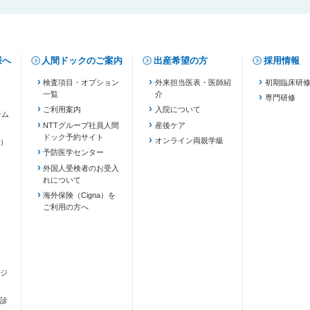
様へ
人間ドックのご案内
出産希望の方
採用情報
検査項目・オプション
外来担当医表・医師紹
初期臨床研
一覧
介
専門研修
ご利用案内
入院について
テム
NTTグループ社員人間
産後ケア
ドック予約サイト
ます）
オンライン両親学級
）
予防医学センター
外国人受検者のお受入
れについて
海外保険（Cigna）を
ご利用の方へ
ジ
診