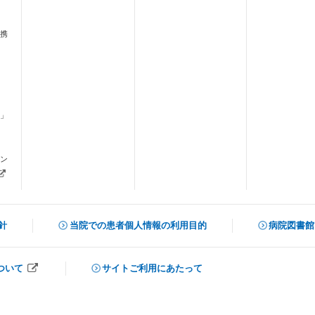
携
」
ます）
ン
新しいタブで開きます）
針
当院での患者個人情報の利用目的
病院図書館
（新しいタ
ついて
サイトご利用にあたって
開きます）