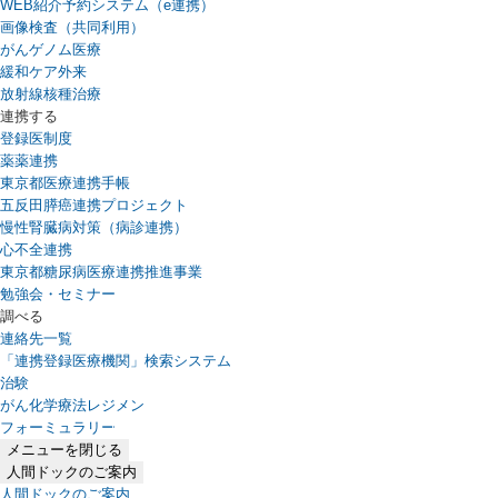
WEB紹介予約システム（e連携）
（新しいタブで開きます）
画像検査（共同利用）
がんゲノム医療
緩和ケア外来
放射線核種治療
連携する
登録医制度
薬薬連携
東京都医療連携手帳
五反田膵癌連携プロジェクト
慢性腎臓病対策（病診連携）
心不全連携
東京都糖尿病医療連携推進事業
勉強会・セミナー
調べる
連絡先一覧
「連携登録医療機関」検索システム
（新しいタブで開きます）
治験
がん化学療法レジメン
フォーミュラリー
（PDFファイル、新しいタブで開きます）
メニューを閉じる
人間ドックのご案内
人間ドックのご案内