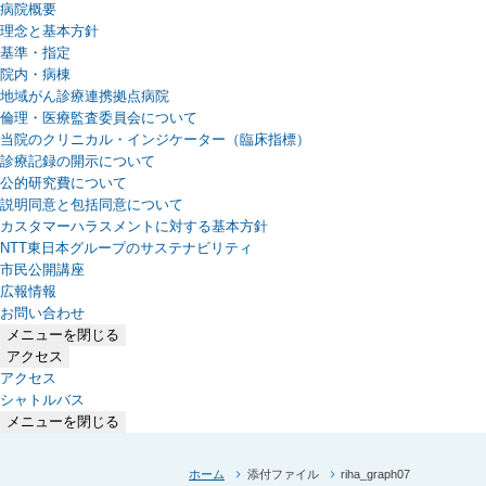
病院概要
理念と基本方針
基準・指定
院内・病棟
地域がん診療連携拠点病院
倫理・医療監査委員会について
当院のクリニカル・インジケーター（臨床指標）
診療記録の開示について
公的研究費について
説明同意と包括同意について
カスタマーハラスメントに対する基本方針
NTT東日本グループのサステナビリティ
（新しいタブで開きます）
市民公開講座
広報情報
お問い合わせ
メニューを閉じる
アクセス
アクセス
シャトルバス
メニューを閉じる
ホーム
添付ファイル
riha_graph07