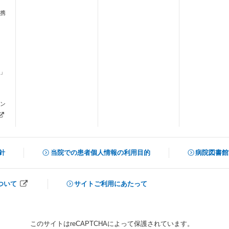
携
」
ます）
ン
新しいタブで開きます）
針
当院での患者個人情報の利用目的
病院図書館
（新しいタ
ついて
サイトご利用にあたって
開きます）
このサイトはreCAPTCHAによって保護されています。