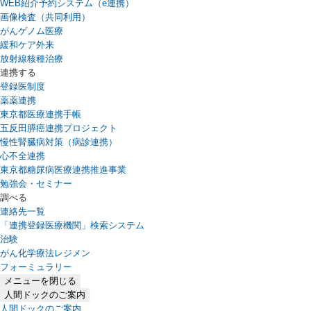
WEB紹介予約システム（e連携）
（新しいタブで開きます）
画像検査（共同利用）
がんゲノム医療
緩和ケア外来
放射線核種治療
連携する
登録医制度
薬薬連携
東京都医療連携手帳
五反田膵癌連携プロジェクト
慢性腎臓病対策（病診連携）
心不全連携
東京都糖尿病医療連携推進事業
勉強会・セミナー
調べる
連絡先一覧
「連携登録医療機関」検索システム
（新しいタブで開きます）
治験
がん化学療法レジメン
フォーミュラリー
（PDFファイル、新しいタブで開きます）
メニューを閉じる
人間ドックのご案内
人間ドックのご案内