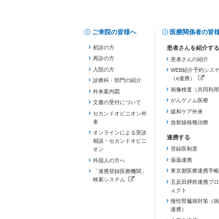
ご来院の皆様へ
医療関係者の皆
初診の方
再診の方
患者さんの紹介
入院の方
WEB紹介予約シス
（e連携）
診療科・部門の紹介
（新しいタブで開き
画像検査（共同利用
外来案内図
がんゲノム医療
文書の受付について
緩和ケア外来
セカンドオピニオン外
来
放射線核種治療
オンラインによる受診
相談・セカンドオピニ
登録医制度
オン
薬薬連携
外国人の方へ
東京都医療連携手帳
「連携登録医療機関」
検索システム
五反田膵癌連携プロ
（新しいタブで開きます）
ェクト
慢性腎臓病対策（病
連携）