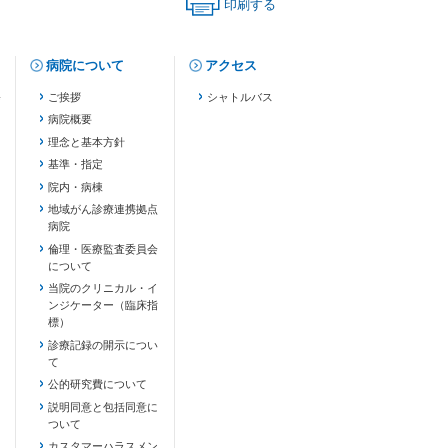
印刷する
（印刷用ページが新しいタブで開きます）
病院について
アクセス
修
ご挨拶
シャトルバス
病院概要
理念と基本方針
基準・指定
院内・病棟
地域がん診療連携拠点
病院
倫理・医療監査委員会
について
当院のクリニカル・イ
ンジケーター（臨床指
標）
診療記録の開示につい
て
公的研究費について
説明同意と包括同意に
ついて
カスタマーハラスメン