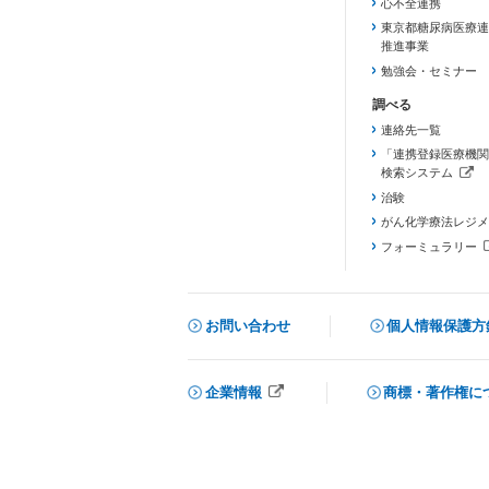
心不全連携
東京都糖尿病医療連
推進事業
勉強会・セミナー
連絡先一覧
「連携登録医療機関
検索システム
（新しいタブで開き
治験
がん化学療法レジメ
フォーミュラリー
（PDFファイル、
お問い合わせ
個人情報保護方
企業情報
商標・著作権に
メニューを閉じる
（新しいタブで開きます）
（新しいタブで