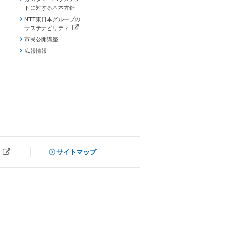
トに対する基本方針
NTT東日本グループの
サステナビリティ
（新しいタブで開きます）
市民公開講座
広報情報
サイトマップ
ブで開きます）