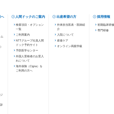
様へ
人間ドックのご案内
出産希望の方
採用情報
検査項目・オプション
外来担当医表・医師紹
初期臨床研
一覧
介
専門研修
ご利用案内
入院について
テム
NTTグループ社員人間
産後ケア
ドック予約サイト
ます）
オンライン両親学級
）
予防医学センター
外国人受検者のお受入
れについて
海外保険（Cigna）を
ご利用の方へ
ジ
診