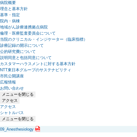
病院概要
理念と基本方針
基準・指定
院内・病棟
地域がん診療連携拠点病院
倫理・医療監査委員会について
当院のクリニカル・インジケーター（臨床指標）
診療記録の開示について
公的研究費について
説明同意と包括同意について
カスタマーハラスメントに対する基本方針
NTT東日本グループのサステナビリティ
（新しいタブで開きます）
市民公開講座
広報情報
お問い合わせ
メニューを閉じる
アクセス
アクセス
シャトルバス
メニューを閉じる
09_Anesthesiology