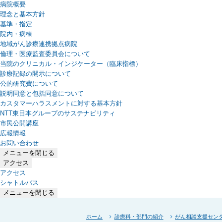
病院概要
理念と基本方針
基準・指定
院内・病棟
地域がん診療連携拠点病院
倫理・医療監査委員会について
当院のクリニカル・インジケーター（臨床指標）
診療記録の開示について
公的研究費について
説明同意と包括同意について
カスタマーハラスメントに対する基本方針
NTT東日本グループのサステナビリティ
（新しいタブで開きます）
市民公開講座
広報情報
お問い合わせ
メニューを閉じる
アクセス
アクセス
シャトルバス
メニューを閉じる
ホーム
診療科・部門の紹介
がん相談支援セン