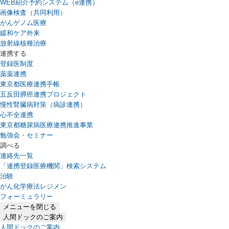
WEB紹介予約システム（e連携）
（新しいタブで開きます）
画像検査（共同利用）
がんゲノム医療
緩和ケア外来
放射線核種治療
連携する
登録医制度
薬薬連携
東京都医療連携手帳
五反田膵癌連携プロジェクト
慢性腎臓病対策（病診連携）
心不全連携
東京都糖尿病医療連携推進事業
勉強会・セミナー
調べる
連絡先一覧
「連携登録医療機関」検索システム
（新しいタブで開きます）
治験
がん化学療法レジメン
フォーミュラリー
（PDFファイル、新しいタブで開きます）
メニューを閉じる
人間ドックのご案内
人間ドックのご案内