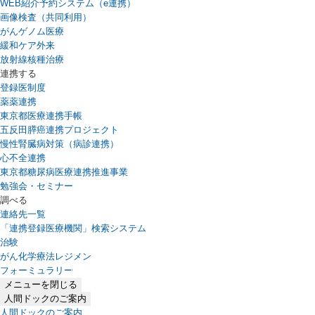
WEB紹介予約システム（e連携）
（新しいタブで開きます）
画像検査（共同利用）
がんゲノム医療
緩和ケア外来
放射線核種治療
連携する
登録医制度
薬薬連携
東京都医療連携手帳
五反田膵癌連携プロジェクト
慢性腎臓病対策（病診連携）
心不全連携
東京都糖尿病医療連携推進事業
勉強会・セミナー
調べる
連絡先一覧
「連携登録医療機関」検索システム
（新しいタブで開きます）
治験
がん化学療法レジメン
フォーミュラリー
（PDFファイル、新しいタブで開きます）
メニューを閉じる
人間ドックのご案内
人間ドックのご案内