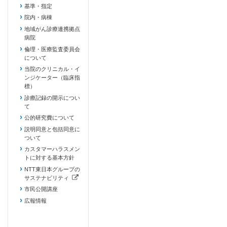
基準・指定
院内・病棟
地域がん診療連携拠点
病院
倫理・医療監査委員会
について
当院のクリニカル・イ
ンジケーター（臨床指
標）
診療記録の開示につい
て
公的研究費について
説明同意と包括同意に
ついて
カスタマーハラスメン
トに対する基本方針
NTT東日本グループの
サステナビリティ
（新しいタブで開きます）
市民公開講座
広報情報