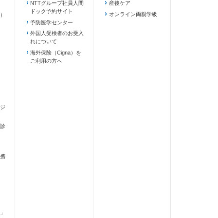
NTTグループ社員人間
産後ケア
ドック予約サイト
ます）
オンライン両親学級
）
予防医学センター
外国人受検者のお受入
れについて
海外保険（Cigna）を
ご利用の方へ
ジ
診
携
」