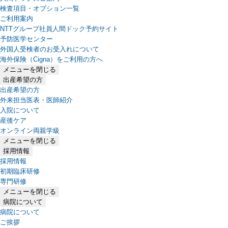
検査項目・オプション一覧
ご利用案内
NTTグループ社員人間ドック予約サイト
予防医学センター
外国人受検者のお受入れについて
海外保険（Cigna）をご利用の方へ
メニューを閉じる
出産希望の方
出産希望の方
外来担当医表・医師紹介
入院について
産後ケア
オンライン両親学級
メニューを閉じる
採用情報
採用情報
初期臨床研修
専門研修
メニューを閉じる
病院について
病院について
ご挨拶