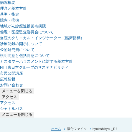
病院概要
理念と基本方針
基準・指定
院内・病棟
地域がん診療連携拠点病院
倫理・医療監査委員会について
当院のクリニカル・インジケーター（臨床指標）
診療記録の開示について
公的研究費について
説明同意と包括同意について
カスタマーハラスメントに対する基本方針
NTT東日本グループのサステナビリティ
（新しいタブで開きます）
市民公開講座
広報情報
お問い合わせ
メニューを閉じる
アクセス
アクセス
シャトルバス
メニューを閉じる
ホーム
添付ファイル
byoinshihyou_R4