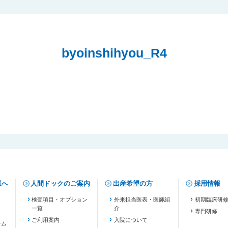
byoinshihyou_R4
様へ
人間ドックのご案内
出産希望の方
採用情報
検査項目・オプション
外来担当医表・医師紹
初期臨床研
一覧
介
専門研修
ご利用案内
入院について
テム