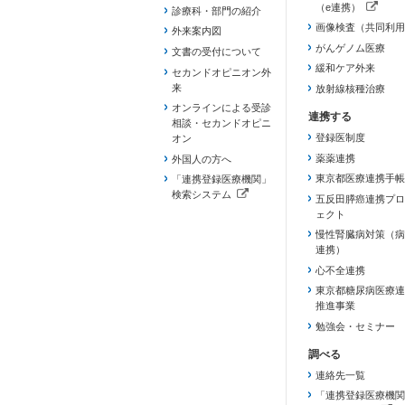
（e連携）
診療科・部門の紹介
（新しいタブで開き
画像検査（共同利用
外来案内図
がんゲノム医療
文書の受付について
緩和ケア外来
セカンドオピニオン外
来
放射線核種治療
オンラインによる受診
相談・セカンドオピニ
登録医制度
オン
薬薬連携
外国人の方へ
東京都医療連携手帳
「連携登録医療機関」
検索システム
五反田膵癌連携プロ
（新しいタブで開きます）
ェクト
慢性腎臓病対策（病
連携）
心不全連携
東京都糖尿病医療連
推進事業
勉強会・セミナー
連絡先一覧
「連携登録医療機関