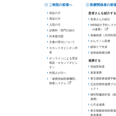
ご来院の皆様へ
医療関係者の皆
初診の方
再診の方
患者さんの紹介
入院の方
WEB紹介予約シス
（e連携）
診療科・部門の紹介
（新しいタブで開き
画像検査（共同利用
外来案内図
がんゲノム医療
文書の受付について
緩和ケア外来
セカンドオピニオン外
来
放射線核種治療
オンラインによる受診
相談・セカンドオピニ
登録医制度
オン
薬薬連携
外国人の方へ
東京都医療連携手帳
「連携登録医療機関」
検索システム
五反田膵癌連携プロ
（新しいタブで開きます）
ェクト
慢性腎臓病対策（病
連携）
心不全連携
東京都糖尿病医療連
推進事業