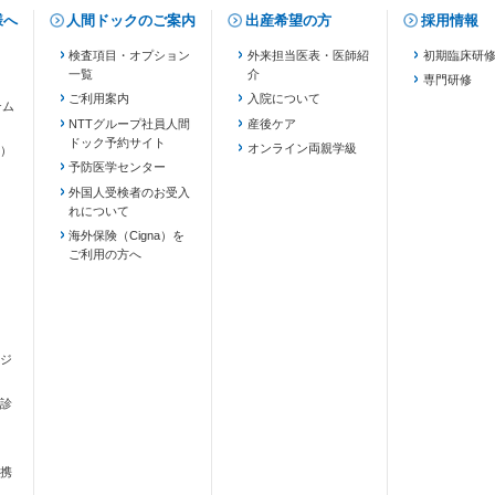
様へ
人間ドックのご案内
出産希望の方
採用情報
検査項目・オプション
外来担当医表・医師紹
初期臨床研
一覧
介
専門研修
ご利用案内
入院について
テム
NTTグループ社員人間
産後ケア
ドック予約サイト
ます）
オンライン両親学級
）
予防医学センター
外国人受検者のお受入
れについて
海外保険（Cigna）を
ご利用の方へ
ジ
診
携