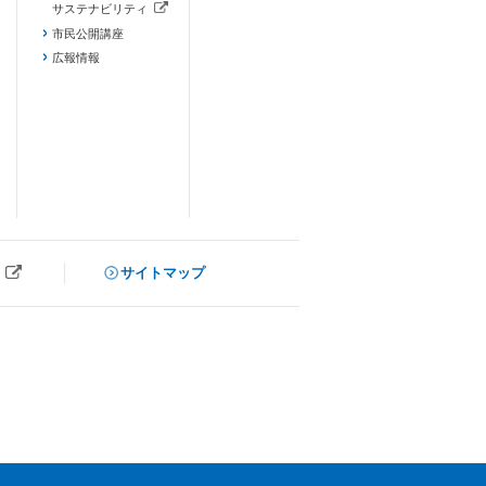
サステナビリティ
（新しいタブで開きます）
市民公開講座
広報情報
サイトマップ
ブで開きます）