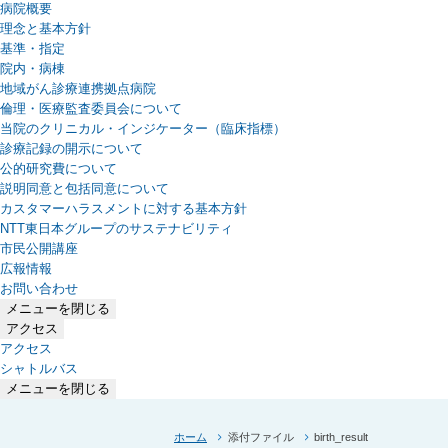
病院概要
理念と基本方針
基準・指定
院内・病棟
地域がん診療連携拠点病院
倫理・医療監査委員会について
当院のクリニカル・インジケーター（臨床指標）
診療記録の開示について
公的研究費について
説明同意と包括同意について
カスタマーハラスメントに対する基本方針
NTT東日本グループのサステナビリティ
（新しいタブで開きます）
市民公開講座
広報情報
お問い合わせ
メニューを閉じる
アクセス
アクセス
シャトルバス
メニューを閉じる
ホーム
添付ファイル
birth_result