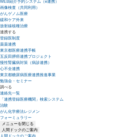
WEB紹介予約システム（e連携）
（新しいタブで開きます）
画像検査（共同利用）
がんゲノム医療
緩和ケア外来
放射線核種治療
連携する
登録医制度
薬薬連携
東京都医療連携手帳
五反田膵癌連携プロジェクト
慢性腎臓病対策（病診連携）
心不全連携
東京都糖尿病医療連携推進事業
勉強会・セミナー
調べる
連絡先一覧
「連携登録医療機関」検索システム
（新しいタブで開きます）
治験
がん化学療法レジメン
フォーミュラリー
（PDFファイル、新しいタブで開きます）
メニューを閉じる
人間ドックのご案内
人間ドックのご案内