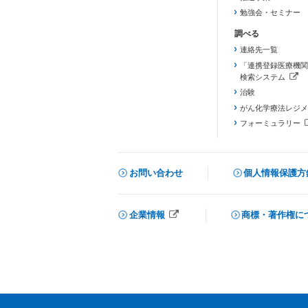
勉強会・セミナー
連絡先一覧
「連携登録医療機関
検索システム
（新しいタブで開き
治験
がん化学療法レジメ
フォーミュラリー
（PDFファイル、
お問い合わせ
個人情報保護方
企業情報
商標・著作権に
メニューを閉じる
（新しいタブで開きます）
（新しいタブで