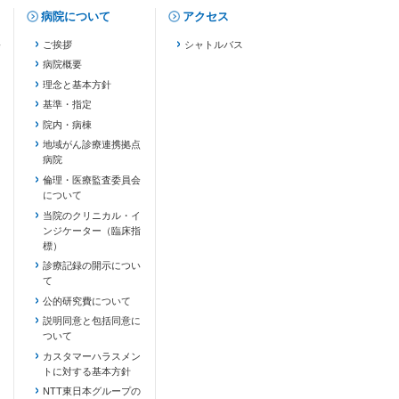
病院について
アクセス
修
ご挨拶
シャトルバス
病院概要
理念と基本方針
基準・指定
院内・病棟
地域がん診療連携拠点
病院
倫理・医療監査委員会
について
当院のクリニカル・イ
ンジケーター（臨床指
標）
診療記録の開示につい
て
公的研究費について
説明同意と包括同意に
ついて
カスタマーハラスメン
トに対する基本方針
NTT東日本グループの