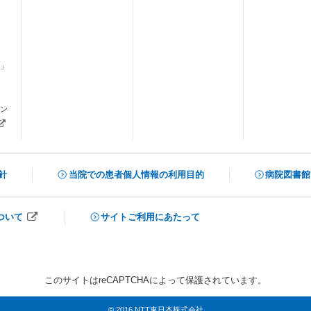
」
ます）
ン
新しいタブで開きます）
針
当院での患者個人情報の利用目的
病院図書館
（新しいタ
ついて
サイトご利用にあたって
開きます）
このサイトはreCAPTCHAによって保護されています。
© 2016 NTT東日本株式会社