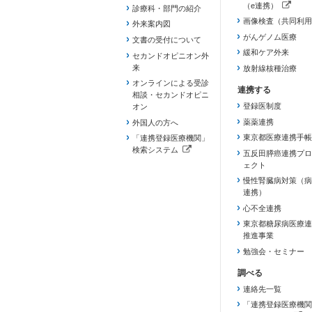
（e連携）
診療科・部門の紹介
（新しいタブで開き
画像検査（共同利用
外来案内図
がんゲノム医療
文書の受付について
緩和ケア外来
セカンドオピニオン外
来
放射線核種治療
オンラインによる受診
相談・セカンドオピニ
登録医制度
オン
薬薬連携
外国人の方へ
東京都医療連携手帳
「連携登録医療機関」
検索システム
五反田膵癌連携プロ
（新しいタブで開きます）
ェクト
慢性腎臓病対策（病
連携）
心不全連携
東京都糖尿病医療連
推進事業
勉強会・セミナー
連絡先一覧
「連携登録医療機関