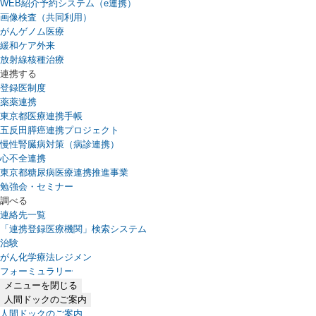
WEB紹介予約システム（e連携）
（新しいタブで開きます）
画像検査（共同利用）
がんゲノム医療
緩和ケア外来
放射線核種治療
連携する
登録医制度
薬薬連携
東京都医療連携手帳
五反田膵癌連携プロジェクト
慢性腎臓病対策（病診連携）
心不全連携
東京都糖尿病医療連携推進事業
勉強会・セミナー
調べる
連絡先一覧
「連携登録医療機関」検索システム
（新しいタブで開きます）
治験
がん化学療法レジメン
フォーミュラリー
（PDFファイル、新しいタブで開きます）
メニューを閉じる
人間ドックのご案内
人間ドックのご案内