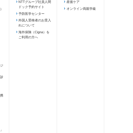
NTTグループ社員人間
産後ケア
ドック予約サイト
ます）
オンライン両親学級
）
予防医学センター
外国人受検者のお受入
れについて
海外保険（Cigna）を
ご利用の方へ
ジ
診
携
」