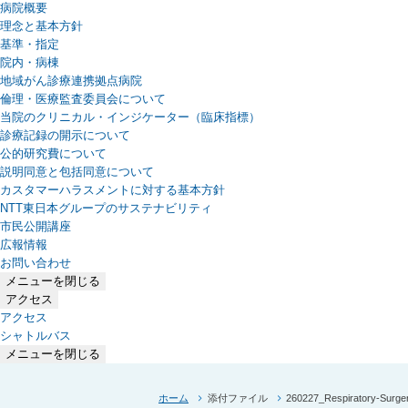
病院概要
理念と基本方針
基準・指定
院内・病棟
地域がん診療連携拠点病院
倫理・医療監査委員会について
当院のクリニカル・インジケーター（臨床指標）
診療記録の開示について
公的研究費について
説明同意と包括同意について
カスタマーハラスメントに対する基本方針
NTT東日本グループのサステナビリティ
（新しいタブで開きます）
市民公開講座
広報情報
お問い合わせ
メニューを閉じる
アクセス
アクセス
シャトルバス
メニューを閉じる
ホーム
添付ファイル
260227_Respiratory-Surge