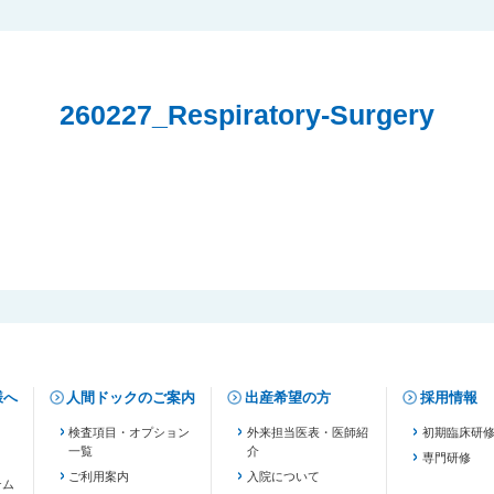
260227_Respiratory-Surgery
様へ
人間ドックのご案内
出産希望の方
採用情報
検査項目・オプション
外来担当医表・医師紹
初期臨床研
一覧
介
専門研修
ご利用案内
入院について
テム