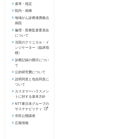
基準・指定
院内・病棟
地域がん診療連携拠点
病院
倫理・医療監査委員会
について
当院のクリニカル・イ
ンジケーター（臨床指
標）
診療記録の開示につい
て
公的研究費について
説明同意と包括同意に
ついて
カスタマーハラスメン
トに対する基本方針
NTT東日本グループの
サステナビリティ
（新しいタブで開きます）
市民公開講座
広報情報