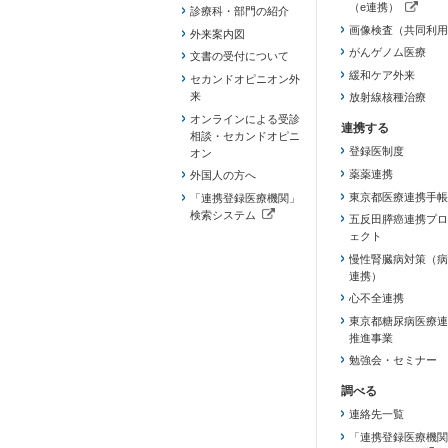
（e連携）
診療科・部門の紹介
（新しいタブで開き
画像検査（共同利用
外来案内図
がんゲノム医療
文書の受付について
緩和ケア外来
セカンドオピニオン外
来
放射線核種治療
オンラインによる受診
相談・セカンドオピニ
登録医制度
オン
薬薬連携
外国人の方へ
東京都医療連携手帳
「連携登録医療機関」
検索システム
五反田膵癌連携プロ
（新しいタブで開きます）
ェクト
慢性腎臓病対策（病
連携）
心不全連携
東京都糖尿病医療連
推進事業
勉強会・セミナー
連絡先一覧
「連携登録医療機関