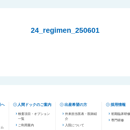
24_regimen_250601
様へ
人間ドックのご案内
出産希望の方
採用情報
検査項目・オプション
外来担当医表・医師紹
初期臨床研
一覧
介
専門研修
ご利用案内
入院について
テム