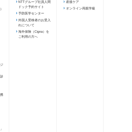
NTTグループ社員人間
産後ケア
ドック予約サイト
ます）
オンライン両親学級
）
予防医学センター
外国人受検者のお受入
れについて
海外保険（Cigna）を
ご利用の方へ
ジ
診
携
」