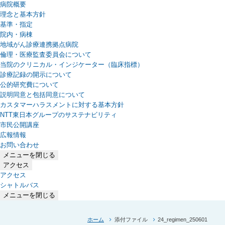
病院概要
理念と基本方針
基準・指定
院内・病棟
地域がん診療連携拠点病院
倫理・医療監査委員会について
当院のクリニカル・インジケーター（臨床指標）
診療記録の開示について
公的研究費について
説明同意と包括同意について
カスタマーハラスメントに対する基本方針
NTT東日本グループのサステナビリティ
（新しいタブで開きます）
市民公開講座
広報情報
お問い合わせ
メニューを閉じる
アクセス
アクセス
シャトルバス
メニューを閉じる
ホーム
添付ファイル
24_regimen_250601