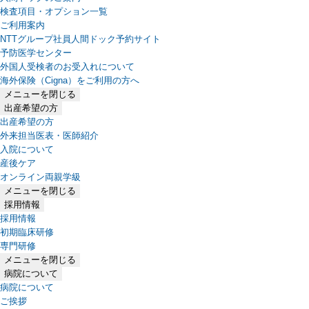
検査項目・オプション一覧
ご利用案内
NTTグループ社員人間ドック予約サイト
予防医学センター
外国人受検者のお受入れについて
海外保険（Cigna）をご利用の方へ
メニューを閉じる
出産希望の方
出産希望の方
外来担当医表・医師紹介
入院について
産後ケア
オンライン両親学級
メニューを閉じる
採用情報
採用情報
初期臨床研修
専門研修
メニューを閉じる
病院について
病院について
ご挨拶