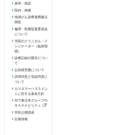
基準・指定
院内・病棟
地域がん診療連携拠点
病院
倫理・医療監査委員会
について
当院のクリニカル・イ
ンジケーター（臨床指
標）
診療記録の開示につい
て
公的研究費について
説明同意と包括同意に
ついて
カスタマーハラスメン
トに対する基本方針
NTT東日本グループの
サステナビリティ
（新しいタブで開きます）
市民公開講座
広報情報