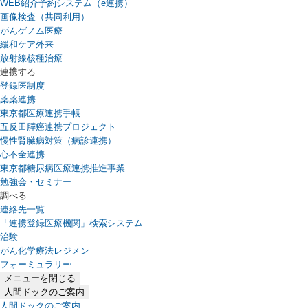
WEB紹介予約システム（e連携）
（新しいタブで開きます）
画像検査（共同利用）
がんゲノム医療
緩和ケア外来
放射線核種治療
連携する
登録医制度
薬薬連携
東京都医療連携手帳
五反田膵癌連携プロジェクト
慢性腎臓病対策（病診連携）
心不全連携
東京都糖尿病医療連携推進事業
勉強会・セミナー
調べる
連絡先一覧
「連携登録医療機関」検索システム
（新しいタブで開きます）
治験
がん化学療法レジメン
フォーミュラリー
（PDFファイル、新しいタブで開きます）
メニューを閉じる
人間ドックのご案内
人間ドックのご案内