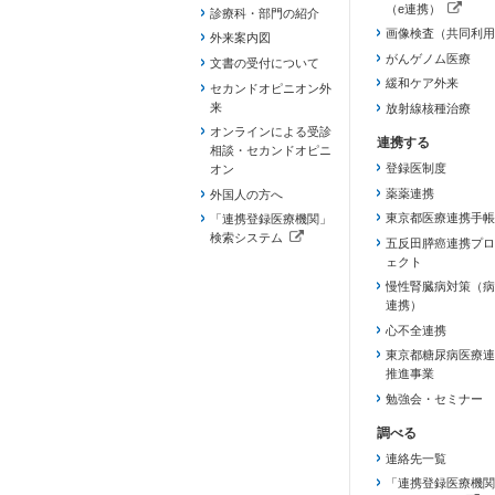
（e連携）
診療科・部門の紹介
（新しいタブで開き
画像検査（共同利用
外来案内図
がんゲノム医療
文書の受付について
緩和ケア外来
セカンドオピニオン外
来
放射線核種治療
オンラインによる受診
相談・セカンドオピニ
登録医制度
オン
薬薬連携
外国人の方へ
東京都医療連携手帳
「連携登録医療機関」
検索システム
五反田膵癌連携プロ
（新しいタブで開きます）
ェクト
慢性腎臓病対策（病
連携）
心不全連携
東京都糖尿病医療連
推進事業
勉強会・セミナー
連絡先一覧
「連携登録医療機関