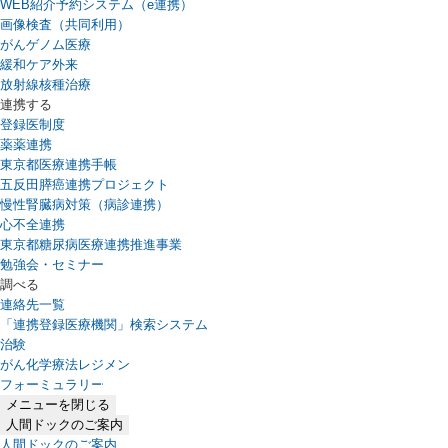
WEB紹介予約システム（e連携）
（新しいタブで開きます）
画像検査（共同利用）
がんゲノム医療
緩和ケア外来
放射線核種治療
連携する
登録医制度
薬薬連携
東京都医療連携手帳
五反田膵癌連携プロジェクト
慢性腎臓病対策（病診連携）
心不全連携
東京都糖尿病医療連携推進事業
勉強会・セミナー
調べる
連絡先一覧
「連携登録医療機関」検索システム
（新しいタブで開きます）
治験
がん化学療法レジメン
フォーミュラリー
（PDFファイル、新しいタブで開きます）
メニューを閉じる
人間ドックのご案内
人間ドックのご案内