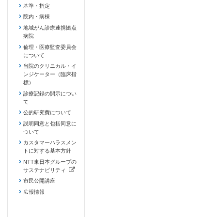
基準・指定
院内・病棟
地域がん診療連携拠点
病院
倫理・医療監査委員会
について
当院のクリニカル・イ
ンジケーター（臨床指
標）
診療記録の開示につい
て
公的研究費について
説明同意と包括同意に
ついて
カスタマーハラスメン
トに対する基本方針
NTT東日本グループの
サステナビリティ
（新しいタブで開きます）
市民公開講座
広報情報