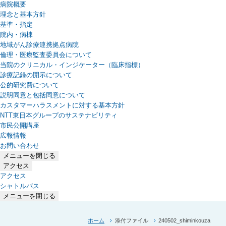
病院概要
理念と基本方針
基準・指定
院内・病棟
地域がん診療連携拠点病院
倫理・医療監査委員会について
当院のクリニカル・インジケーター（臨床指標）
診療記録の開示について
公的研究費について
説明同意と包括同意について
カスタマーハラスメントに対する基本方針
NTT東日本グループのサステナビリティ
（新しいタブで開きます）
市民公開講座
広報情報
お問い合わせ
メニューを閉じる
アクセス
アクセス
シャトルバス
メニューを閉じる
ホーム
添付ファイル
240502_shiminkouza