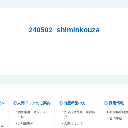
240502_shiminkouza
様へ
人間ドックのご案内
出産希望の方
採用情報
検査項目・オプション
外来担当医表・医師紹
初期臨床研
一覧
介
専門研修
ご利用案内
入院について
テム