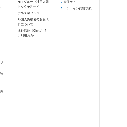
NTTグループ社員人間
産後ケア
ドック予約サイト
ます）
オンライン両親学級
）
予防医学センター
外国人受検者のお受入
れについて
海外保険（Cigna）を
ご利用の方へ
ジ
診
携
」