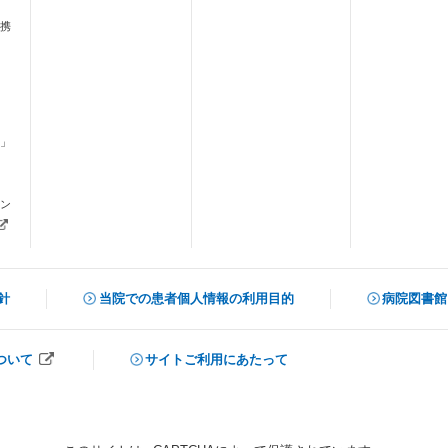
携
」
ます）
ン
新しいタブで開きます）
針
当院での患者個人情報の利用目的
病院図書館
（新しいタ
ついて
サイトご利用にあたって
開きます）