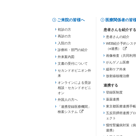
ご来院の皆様へ
医療関係者の皆
初診の方
再診の方
患者さんの紹介
入院の方
WEB紹介予約シス
（e連携）
診療科・部門の紹介
（新しいタブで開き
画像検査（共同利用
外来案内図
がんゲノム医療
文書の受付について
緩和ケア外来
セカンドオピニオン外
来
放射線核種治療
オンラインによる受診
相談・セカンドオピニ
登録医制度
オン
薬薬連携
外国人の方へ
東京都医療連携手帳
「連携登録医療機関」
検索システム
五反田膵癌連携プロ
（新しいタブで開きます）
ェクト
慢性腎臓病対策（病
連携）