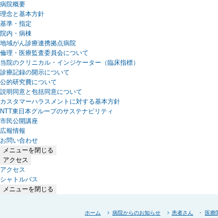
病院概要
理念と基本方針
基準・指定
院内・病棟
地域がん診療連携拠点病院
倫理・医療監査委員会について
当院のクリニカル・インジケーター（臨床指標）
診療記録の開示について
公的研究費について
説明同意と包括同意について
カスタマーハラスメントに対する基本方針
NTT東日本グループのサステナビリティ
（新しいタブで開きます）
市民公開講座
広報情報
お問い合わせ
メニューを閉じる
アクセス
アクセス
シャトルバス
メニューを閉じる
ホーム
病院からのお知らせ
患者さん
医療