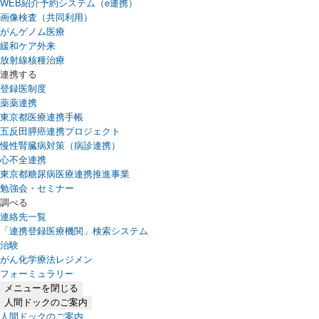
WEB紹介予約システム（e連携）
（新しいタブで開きます）
画像検査（共同利用）
がんゲノム医療
緩和ケア外来
放射線核種治療
連携する
登録医制度
薬薬連携
東京都医療連携手帳
五反田膵癌連携プロジェクト
慢性腎臓病対策（病診連携）
心不全連携
東京都糖尿病医療連携推進事業
勉強会・セミナー
調べる
連絡先一覧
「連携登録医療機関」検索システム
（新しいタブで開きます）
治験
がん化学療法レジメン
フォーミュラリー
（PDFファイル、新しいタブで開きます）
メニューを閉じる
人間ドックのご案内
人間ドックのご案内