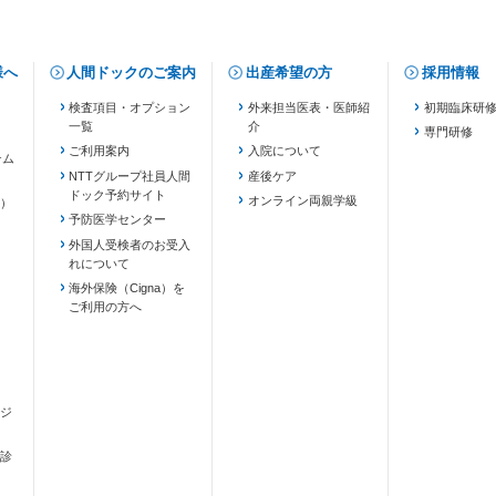
様へ
人間ドックのご案内
出産希望の方
採用情報
検査項目・オプション
外来担当医表・医師紹
初期臨床研
一覧
介
専門研修
ご利用案内
入院について
テム
NTTグループ社員人間
産後ケア
ドック予約サイト
ます）
オンライン両親学級
）
予防医学センター
外国人受検者のお受入
れについて
海外保険（Cigna）を
ご利用の方へ
ジ
診