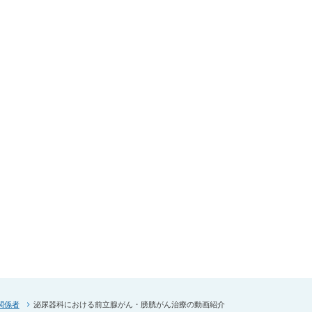
関係者
泌尿器科における前立腺がん・膀胱がん治療の動画紹介