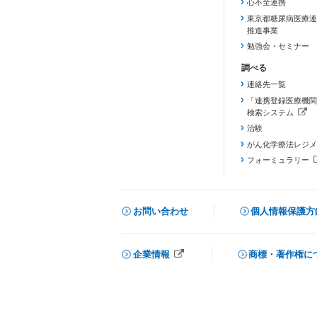
心不全連携
東京都糖尿病医療連
推進事業
勉強会・セミナー
連絡先一覧
「連携登録医療機関
検索システム
（新しいタブで開き
治験
がん化学療法レジメ
フォーミュラリー
（PDFファイル、
お問い合わせ
個人情報保護方
企業情報
商標・著作権に
メニューを閉じる
（新しいタブで開きます）
（新しいタブで