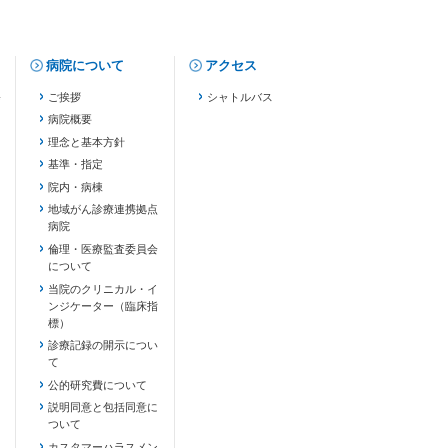
病院について
アクセス
修
ご挨拶
シャトルバス
病院概要
理念と基本方針
基準・指定
院内・病棟
地域がん診療連携拠点
病院
倫理・医療監査委員会
について
当院のクリニカル・イ
ンジケーター（臨床指
標）
診療記録の開示につい
て
公的研究費について
説明同意と包括同意に
ついて
カスタマーハラスメン