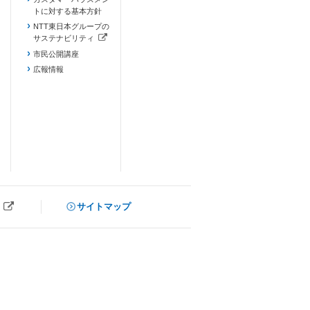
トに対する基本方針
NTT東日本グループの
サステナビリティ
（新しいタブで開きます）
市民公開講座
広報情報
サイトマップ
ブで開きます）