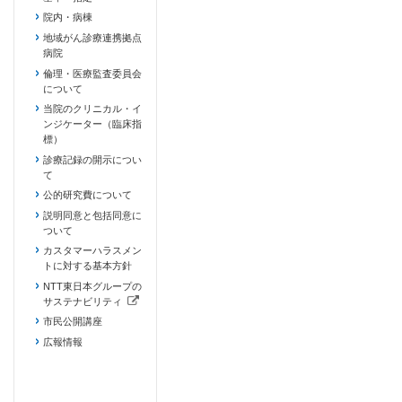
院内・病棟
地域がん診療連携拠点
病院
倫理・医療監査委員会
について
当院のクリニカル・イ
ンジケーター（臨床指
標）
診療記録の開示につい
て
公的研究費について
説明同意と包括同意に
ついて
カスタマーハラスメン
トに対する基本方針
NTT東日本グループの
サステナビリティ
（新しいタブで開きます）
市民公開講座
広報情報