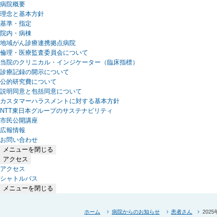
病院概要
理念と基本方針
基準・指定
院内・病棟
地域がん診療連携拠点病院
倫理・医療監査委員会について
当院のクリニカル・インジケーター（臨床指標）
診療記録の開示について
公的研究費について
説明同意と包括同意について
カスタマーハラスメントに対する基本方針
NTT東日本グループのサステナビリティ
（新しいタブで開きます）
市民公開講座
広報情報
お問い合わせ
メニューを閉じる
アクセス
アクセス
シャトルバス
メニューを閉じる
ホーム
病院からのお知らせ
患者さん
202