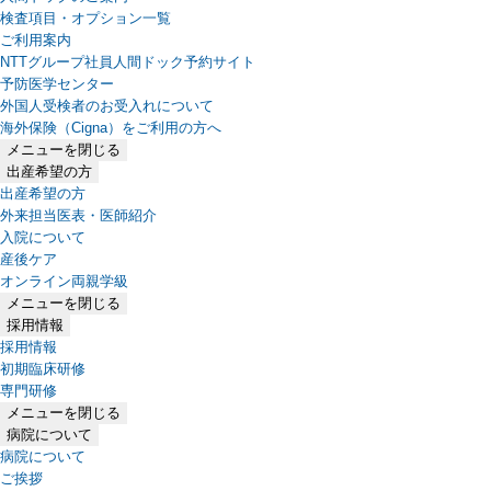
検査項目・オプション一覧
ご利用案内
NTTグループ社員人間ドック予約サイト
予防医学センター
外国人受検者のお受入れについて
海外保険（Cigna）をご利用の方へ
メニューを閉じる
出産希望の方
出産希望の方
外来担当医表・医師紹介
入院について
産後ケア
オンライン両親学級
メニューを閉じる
採用情報
採用情報
初期臨床研修
専門研修
メニューを閉じる
病院について
病院について
ご挨拶