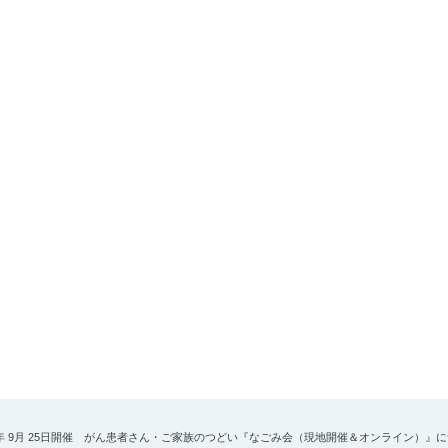
5年 9月 25日開催 がん患者さん・ご家族のつどい『なごみ会（現地開催＆オンライン）』