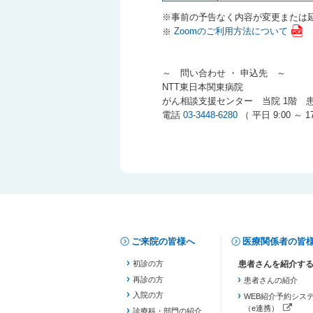
※事前の予告なく内容が変更または
※
Zoomのご利用方法について
～ 問い合わせ ・ 申込先 ～
NTT東日本関東病院
がん相談支援センター 当院 1階 
電話
03-3448-6280
（ 平日 9:00 ～ 17
ご来院の皆様へ
医療関係者の皆
初診の方
再診の方
患者さんの紹介
入院の方
WEB紹介予約シス
（e連携）
診療科・部門の紹介