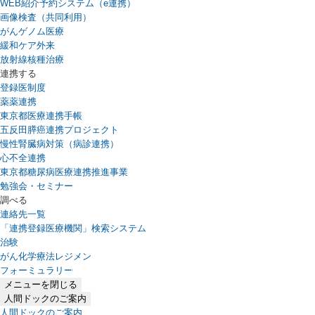
WEB紹介予約システム（e連携）
（新しいタブで開きます）
画像検査（共同利用）
がんゲノム医療
緩和ケア外来
放射線核種治療
連携する
登録医制度
薬薬連携
東京都医療連携手帳
五反田膵癌連携プロジェクト
慢性腎臓病対策（病診連携）
心不全連携
東京都糖尿病医療連携推進事業
勉強会・セミナー
調べる
連絡先一覧
「連携登録医療機関」検索システム
（新しいタブで開きます）
治験
がん化学療法レジメン
フォーミュラリー
（PDFファイル、新しいタブで開きます）
メニューを閉じる
人間ドックのご案内
人間ドックのご案内