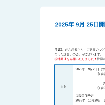
2025年 9月 
月1回、がん患者さん・ご家族のつ
そった話合いの会」がございます。
現地開催を再開いたしました！
皆様
2025年 9月25日（
① 講義『外来
” いつもの
講師 ： 当院
日付
② 講師への質
以降開催予定
2025年 10月20日