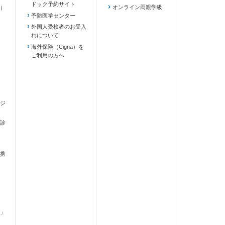
ドック予約サイト
ます）
オンライン両親学級
）
予防医学センター
外国人受検者のお受入
れについて
海外保険（Cigna）を
ご利用の方へ
ジ
診
携
」