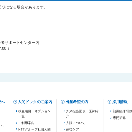
延期になる場合があります。
患者サポートセンター内
:00 ）
様へ
人間ドックのご案内
出産希望の方
採用情報
検査項目・オプション
外来担当医表・医師紹
初期臨床研
一覧
介
専門研修
ご利用案内
入院について
テム
NTTグループ社員人間
産後ケア