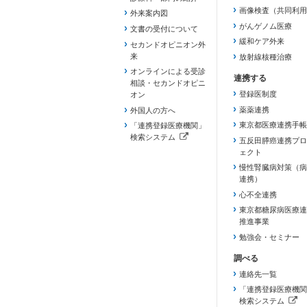
（新しいタブで開き
画像検査（共同利用
外来案内図
がんゲノム医療
文書の受付について
緩和ケア外来
セカンドオピニオン外
来
放射線核種治療
オンラインによる受診
相談・セカンドオピニ
登録医制度
オン
薬薬連携
外国人の方へ
東京都医療連携手帳
「連携登録医療機関」
検索システム
五反田膵癌連携プロ
（新しいタブで開きます）
ェクト
慢性腎臓病対策（病
連携）
心不全連携
東京都糖尿病医療連
推進事業
勉強会・セミナー
連絡先一覧
「連携登録医療機関
検索システム