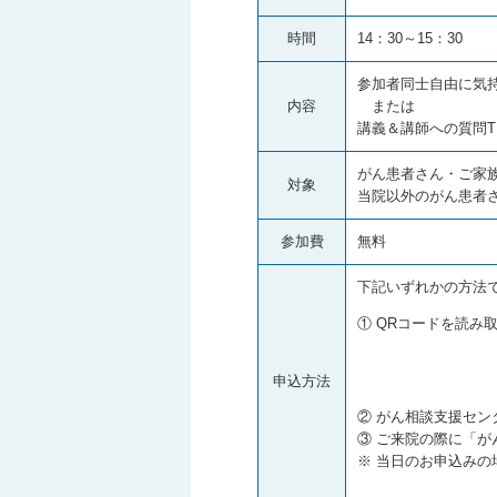
時間
14：30～15：30
参加者同士自由に気持
内容
または
講義＆講師への質問TI
がん患者さん・ご家
対象
当院以外のがん患者
参加費
無料
下記いずれかの方法
① QRコードを読み
申込方法
② がん相談支援セン
③ ご来院の際に「が
※ 当日のお申込みの