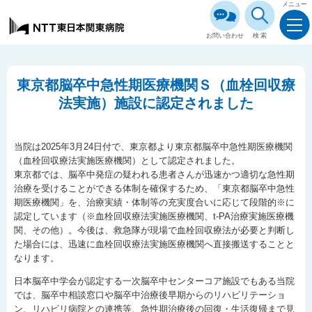
メニュー
お問い合わせ
検索
東京都脳卒中急性期医療機関Ｓ（血栓回収療
法実施）施設に認定されました
当院は2025年3月24日付で、東京都より東京都脳卒中急性期医療機関
（血栓回収療法実施医療機関）として認定されました。
東京都では、脳卒中発症の疑われる患者さんが迅速かつ適切な急性期
治療を受けることができる体制を確保するため、「東京都脳卒中急性
期医療機関」を、治療実績・体制等の充実度合いに応じて段階的※に
認定しています（※血栓回収療法実施医療機関、t-PA治療実施医療機
関、その他）。今後は、救急隊が現場で血栓回収療法が必要と判断し
た場合には、迅速に血栓回収療法実施医療機関へ直接搬送することと
なります。
日本脳卒中学会が認定する一次脳卒中センターコア施設でもある当院
では、脳卒中相談窓口や脳卒中治療後早期からのリハビリテーショ
ン、リハビリ病院との連携等、急性期治療後の回復・生活復帰まで見