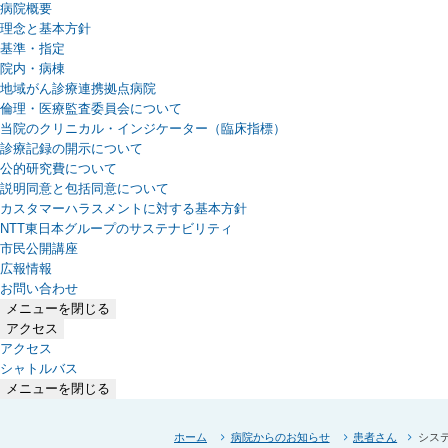
病院概要
理念と基本方針
基準・指定
院内・病棟
地域がん診療連携拠点病院
倫理・医療監査委員会について
当院のクリニカル・インジケーター（臨床指標）
診療記録の開示について
公的研究費について
説明同意と包括同意について
カスタマーハラスメントに対する基本方針
NTT東日本グループのサステナビリティ
（新しいタブで開きます）
市民公開講座
広報情報
お問い合わせ
メニューを閉じる
アクセス
アクセス
シャトルバス
メニューを閉じる
ホーム
病院からのお知らせ
患者さん
シス