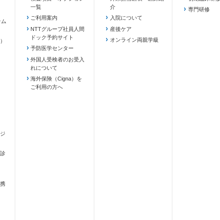
一覧
介
専門研修
ご利用案内
入院について
テム
NTTグループ社員人間
産後ケア
ドック予約サイト
ます）
オンライン両親学級
）
予防医学センター
外国人受検者のお受入
れについて
海外保険（Cigna）を
ご利用の方へ
ジ
診
携