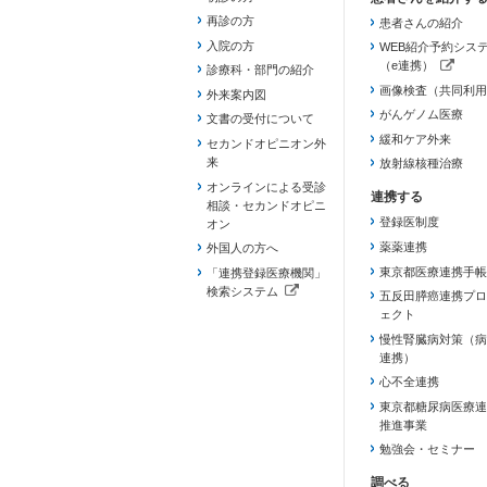
再診の方
患者さんの紹介
入院の方
WEB紹介予約シス
（e連携）
診療科・部門の紹介
（新しいタブで開き
画像検査（共同利用
外来案内図
がんゲノム医療
文書の受付について
緩和ケア外来
セカンドオピニオン外
来
放射線核種治療
オンラインによる受診
相談・セカンドオピニ
登録医制度
オン
薬薬連携
外国人の方へ
東京都医療連携手帳
「連携登録医療機関」
検索システム
五反田膵癌連携プロ
（新しいタブで開きます）
ェクト
慢性腎臓病対策（病
連携）
心不全連携
東京都糖尿病医療連
推進事業
勉強会・セミナー