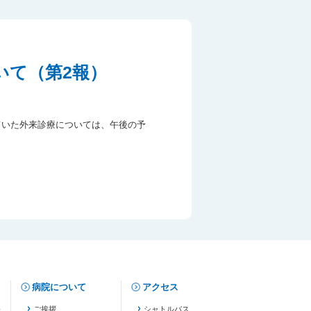
いて（第2報）
ていた外来診療については、午後の予
病院について
アクセス
修
ご挨拶
シャトルバス