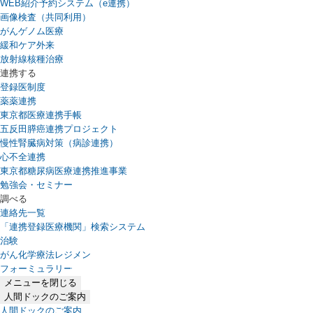
WEB紹介予約システム（e連携）
（新しいタブで開きます）
画像検査（共同利用）
がんゲノム医療
緩和ケア外来
放射線核種治療
連携する
登録医制度
薬薬連携
東京都医療連携手帳
五反田膵癌連携プロジェクト
慢性腎臓病対策（病診連携）
心不全連携
東京都糖尿病医療連携推進事業
勉強会・セミナー
調べる
連絡先一覧
「連携登録医療機関」検索システム
（新しいタブで開きます）
治験
がん化学療法レジメン
フォーミュラリー
（PDFファイル、新しいタブで開きます）
メニューを閉じる
人間ドックのご案内
人間ドックのご案内