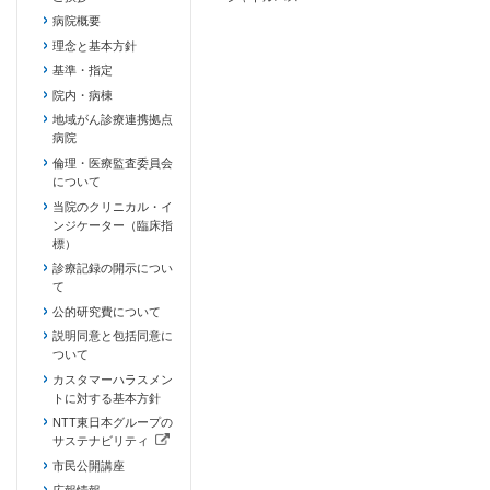
病院概要
理念と基本方針
基準・指定
院内・病棟
地域がん診療連携拠点
病院
倫理・医療監査委員会
について
当院のクリニカル・イ
ンジケーター（臨床指
標）
診療記録の開示につい
て
公的研究費について
説明同意と包括同意に
ついて
カスタマーハラスメン
トに対する基本方針
NTT東日本グループの
サステナビリティ
（新しいタブで開きます）
市民公開講座