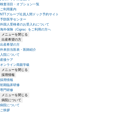
検査項目・オプション一覧
ご利用案内
NTTグループ社員人間ドック予約サイト
予防医学センター
外国人受検者のお受入れについて
海外保険（Cigna）をご利用の方へ
メニューを閉じる
出産希望の方
出産希望の方
外来担当医表・医師紹介
入院について
産後ケア
オンライン両親学級
メニューを閉じる
採用情報
採用情報
初期臨床研修
専門研修
メニューを閉じる
病院について
病院について
ご挨拶