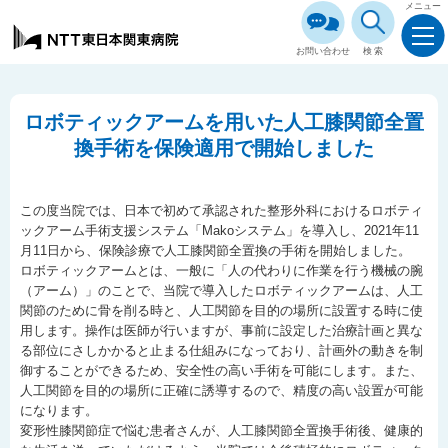
メニュー
お問い合わせ
検索
ロボティックアームを用いた人工膝関節全置
換手術を保険適用で開始しました
この度当院では、日本で初めて承認された整形外科におけるロボティ
ックアーム手術支援システム「Makoシステム」を導入し、2021年11
月11日から、保険診療で人工膝関節全置換の手術を開始しました。
ロボティックアームとは、一般に「人の代わりに作業を行う機械の腕
（アーム）」のことで、当院で導入したロボティックアームは、人工
関節のために骨を削る時と、人工関節を目的の場所に設置する時に使
用します。操作は医師が行いますが、事前に設定した治療計画と異な
る部位にさしかかると止まる仕組みになっており、計画外の動きを制
御することができるため、安全性の高い手術を可能にします。また、
人工関節を目的の場所に正確に誘導するので、精度の高い設置が可能
になります。
変形性膝関節症で悩む患者さんが、人工膝関節全置換手術後、健康的