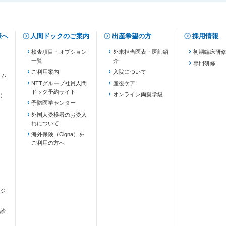
様へ
人間ドックのご案内
出産希望の方
採用情報
検査項目・オプション
外来担当医表・医師紹
初期臨床研
一覧
介
専門研修
ご利用案内
入院について
テム
NTTグループ社員人間
産後ケア
ドック予約サイト
ます）
オンライン両親学級
）
予防医学センター
外国人受検者のお受入
れについて
海外保険（Cigna）を
ご利用の方へ
ジ
診