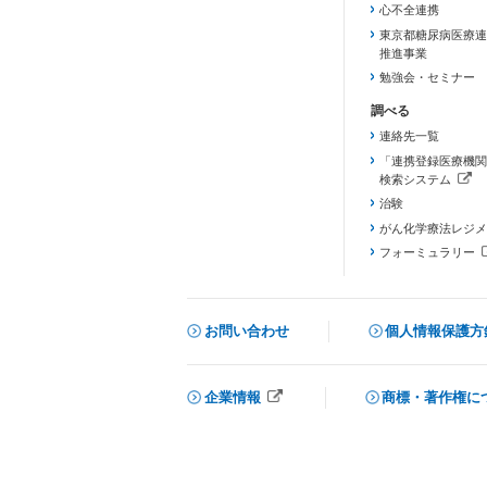
心不全連携
東京都糖尿病医療連
推進事業
勉強会・セミナー
連絡先一覧
「連携登録医療機関
検索システム
（新しいタブで開き
治験
がん化学療法レジメ
フォーミュラリー
（PDFファイル、
お問い合わせ
個人情報保護方
企業情報
商標・著作権に
メニューを閉じる
（新しいタブで開きます）
（新しいタブで