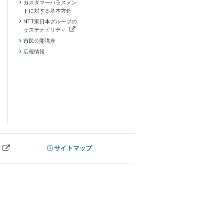
カスタマーハラスメン
トに対する基本方針
NTT東日本グループの
サステナビリティ
（新しいタブで開きます）
市民公開講座
広報情報
サイトマップ
ブで開きます）