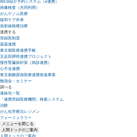
WEB紹介予約システム（e連携）
（新しいタブで開きます）
画像検査（共同利用）
がんゲノム医療
緩和ケア外来
放射線核種治療
連携する
登録医制度
薬薬連携
東京都医療連携手帳
五反田膵癌連携プロジェクト
慢性腎臓病対策（病診連携）
心不全連携
東京都糖尿病医療連携推進事業
勉強会・セミナー
調べる
連絡先一覧
「連携登録医療機関」検索システム
（新しいタブで開きます）
治験
がん化学療法レジメン
フォーミュラリー
（PDFファイル、新しいタブで開きます）
メニューを閉じる
人間ドックのご案内
人間ドックのご案内