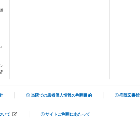
携
」
ます）
ン
新しいタブで開きます）
針
当院での患者個人情報の利用目的
病院図書館
（新しいタ
ついて
サイトご利用にあたって
開きます）