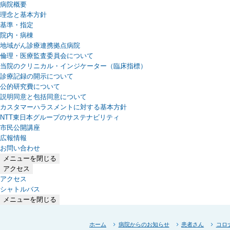
病院概要
理念と基本方針
基準・指定
院内・病棟
地域がん診療連携拠点病院
倫理・医療監査委員会について
当院のクリニカル・インジケーター（臨床指標）
診療記録の開示について
公的研究費について
説明同意と包括同意について
カスタマーハラスメントに対する基本方針
NTT東日本グループのサステナビリティ
（新しいタブで開きます）
市民公開講座
広報情報
お問い合わせ
メニューを閉じる
アクセス
アクセス
シャトルバス
メニューを閉じる
ホーム
病院からのお知らせ
患者さん
コロ