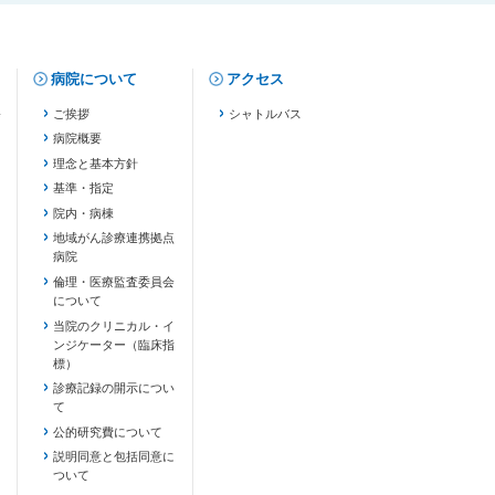
病院について
アクセス
修
ご挨拶
シャトルバス
病院概要
理念と基本方針
基準・指定
院内・病棟
地域がん診療連携拠点
病院
倫理・医療監査委員会
について
当院のクリニカル・イ
ンジケーター（臨床指
標）
診療記録の開示につい
て
公的研究費について
説明同意と包括同意に
ついて