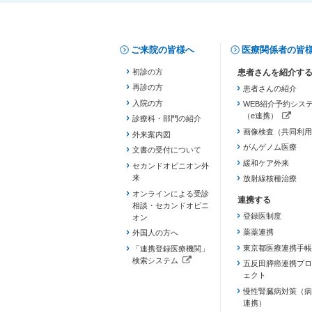
ご来院の皆様へ
医療関係者の皆
初診の方
再診の方
患者さんの紹介
入院の方
WEB紹介予約シス
（e連携）
診療科・部門の紹介
（新しいタブで開き
画像検査（共同利用
外来案内図
がんゲノム医療
文書の受付について
緩和ケア外来
セカンドオピニオン外
来
放射線核種治療
オンラインによる受診
相談・セカンドオピニ
登録医制度
オン
薬薬連携
外国人の方へ
東京都医療連携手帳
「連携登録医療機関」
検索システム
五反田膵癌連携プロ
（新しいタブで開きます）
ェクト
慢性腎臓病対策（病
連携）