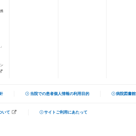
携
」
ます）
ン
新しいタブで開きます）
針
当院での患者個人情報の利用目的
病院図書館
（新しいタ
ついて
サイトご利用にあたって
開きます）