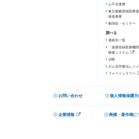
心不全連携
東京都糖尿病医療連
推進事業
勉強会・セミナー
連絡先一覧
「連携登録医療機関
検索システム
（新しいタブで開き
治験
がん化学療法レジメ
フォーミュラリー
（PDFファイル、
お問い合わせ
個人情報保護方
企業情報
商標・著作権に
メニューを閉じる
（新しいタブで開きます）
（新しいタブで