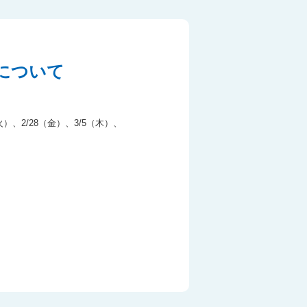
について
、2/28（金）、3/5（木）、