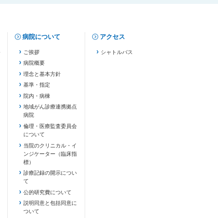
病院について
アクセス
修
ご挨拶
シャトルバス
病院概要
理念と基本方針
基準・指定
院内・病棟
地域がん診療連携拠点
病院
倫理・医療監査委員会
について
当院のクリニカル・イ
ンジケーター（臨床指
標）
診療記録の開示につい
て
公的研究費について
説明同意と包括同意に
ついて