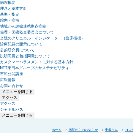
病院概要
理念と基本方針
基準・指定
院内・病棟
地域がん診療連携拠点病院
倫理・医療監査委員会について
当院のクリニカル・インジケーター（臨床指標）
診療記録の開示について
公的研究費について
説明同意と包括同意について
カスタマーハラスメントに対する基本方針
NTT東日本グループのサステナビリティ
（新しいタブで開きます）
市民公開講座
広報情報
お問い合わせ
メニューを閉じる
アクセス
アクセス
シャトルバス
メニューを閉じる
ホーム
病院からのお知らせ
患者さん
コロ