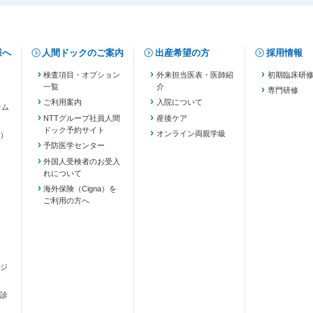
様へ
人間ドックのご案内
出産希望の方
採用情報
検査項目・オプション
外来担当医表・医師紹
初期臨床研
一覧
介
専門研修
ご利用案内
入院について
テム
NTTグループ社員人間
産後ケア
ドック予約サイト
ます）
オンライン両親学級
）
予防医学センター
外国人受検者のお受入
れについて
海外保険（Cigna）を
ご利用の方へ
ジ
診