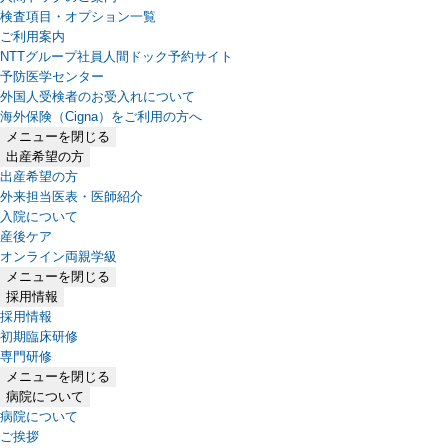
検査項目・オプション一覧
ご利用案内
NTTグループ社員人間ドック予約サイト
予防医学センター
外国人受検者のお受入れについて
海外保険（Cigna）をご利用の方へ
メニューを閉じる
出産希望の方
出産希望の方
外来担当医表・医師紹介
入院について
産後ケア
オンライン両親学級
メニューを閉じる
採用情報
採用情報
初期臨床研修
専門研修
メニューを閉じる
病院について
病院について
ご挨拶