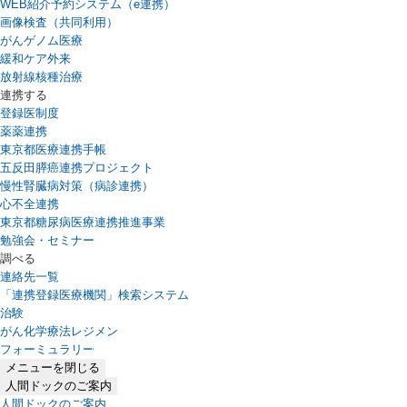
WEB紹介予約システム（e連携）
（新しいタブで開きます）
画像検査（共同利用）
がんゲノム医療
緩和ケア外来
放射線核種治療
連携する
登録医制度
薬薬連携
東京都医療連携手帳
五反田膵癌連携プロジェクト
慢性腎臓病対策（病診連携）
心不全連携
東京都糖尿病医療連携推進事業
勉強会・セミナー
調べる
連絡先一覧
「連携登録医療機関」検索システム
（新しいタブで開きます）
治験
がん化学療法レジメン
フォーミュラリー
（PDFファイル、新しいタブで開きます）
メニューを閉じる
人間ドックのご案内
人間ドックのご案内