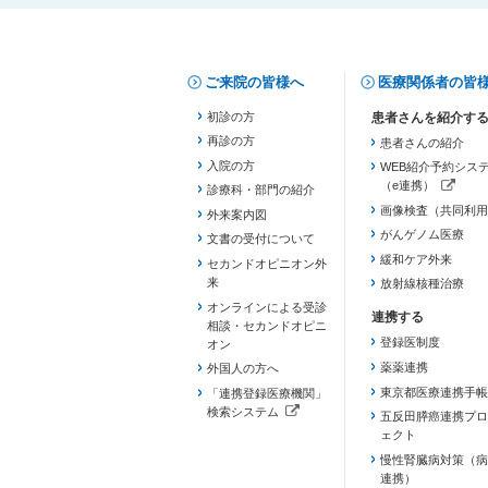
ご来院の皆様へ
医療関係者の皆
初診の方
再診の方
患者さんの紹介
入院の方
WEB紹介予約シス
（e連携）
診療科・部門の紹介
（新しいタブで開き
画像検査（共同利用
外来案内図
がんゲノム医療
文書の受付について
緩和ケア外来
セカンドオピニオン外
来
放射線核種治療
オンラインによる受診
相談・セカンドオピニ
登録医制度
オン
薬薬連携
外国人の方へ
東京都医療連携手帳
「連携登録医療機関」
検索システム
五反田膵癌連携プロ
（新しいタブで開きます）
ェクト
慢性腎臓病対策（病
連携）