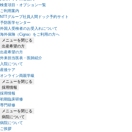
検査項目・オプション一覧
ご利用案内
NTTグループ社員人間ドック予約サイト
予防医学センター
外国人受検者のお受入れについて
海外保険（Cigna）をご利用の方へ
メニューを閉じる
出産希望の方
出産希望の方
外来担当医表・医師紹介
入院について
産後ケア
オンライン両親学級
メニューを閉じる
採用情報
採用情報
初期臨床研修
専門研修
メニューを閉じる
病院について
病院について
ご挨拶