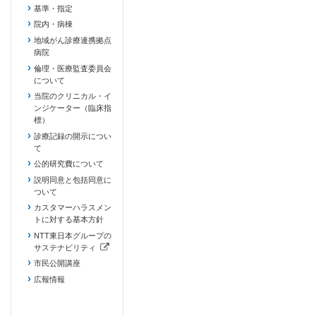
基準・指定
院内・病棟
地域がん診療連携拠点
病院
倫理・医療監査委員会
について
当院のクリニカル・イ
ンジケーター（臨床指
標）
診療記録の開示につい
て
公的研究費について
説明同意と包括同意に
ついて
カスタマーハラスメン
トに対する基本方針
NTT東日本グループの
サステナビリティ
（新しいタブで開きます）
市民公開講座
広報情報