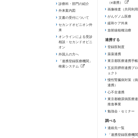
（e連携）
診療科・部門の紹介
（新しいタブで開き
画像検査（共同利用
外来案内図
がんゲノム医療
文書の受付について
緩和ケア外来
セカンドオピニオン外
来
放射線核種治療
オンラインによる受診
相談・セカンドオピニ
登録医制度
オン
薬薬連携
外国人の方へ
東京都医療連携手帳
「連携登録医療機関」
検索システム
五反田膵癌連携プロ
（新しいタブで開きます）
ェクト
慢性腎臓病対策（病
連携）
心不全連携
東京都糖尿病医療連
推進事業
勉強会・セミナー
連絡先一覧
「連携登録医療機関