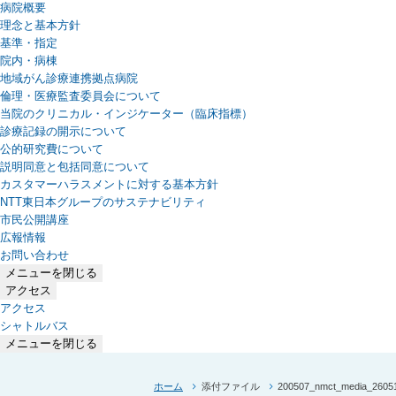
病院概要
理念と基本方針
基準・指定
院内・病棟
地域がん診療連携拠点病院
倫理・医療監査委員会について
当院のクリニカル・インジケーター（臨床指標）
診療記録の開示について
公的研究費について
説明同意と包括同意について
カスタマーハラスメントに対する基本方針
NTT東日本グループのサステナビリティ
（新しいタブで開きます）
市民公開講座
広報情報
お問い合わせ
メニューを閉じる
アクセス
アクセス
シャトルバス
メニューを閉じる
ホーム
添付ファイル
200507_nmct_media_2605