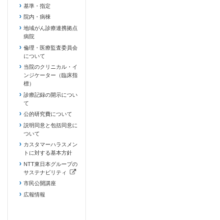
基準・指定
院内・病棟
地域がん診療連携拠点
病院
倫理・医療監査委員会
について
当院のクリニカル・イ
ンジケーター（臨床指
標）
診療記録の開示につい
て
公的研究費について
説明同意と包括同意に
ついて
カスタマーハラスメン
トに対する基本方針
NTT東日本グループの
サステナビリティ
（新しいタブで開きます）
市民公開講座
広報情報