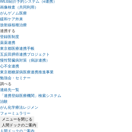
WEB紹介予約システム（e連携）
（新しいタブで開きます）
画像検査（共同利用）
がんゲノム医療
緩和ケア外来
放射線核種治療
連携する
登録医制度
薬薬連携
東京都医療連携手帳
五反田膵癌連携プロジェクト
慢性腎臓病対策（病診連携）
心不全連携
東京都糖尿病医療連携推進事業
勉強会・セミナー
調べる
連絡先一覧
「連携登録医療機関」検索システム
（新しいタブで開きます）
治験
がん化学療法レジメン
フォーミュラリー
（PDFファイル、新しいタブで開きます）
メニューを閉じる
人間ドックのご案内
人間ドックのご案内