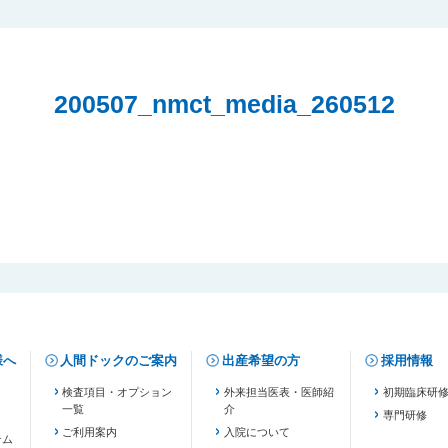
200507_nmct_media_260512
様へ
人間ドックのご案内
出産希望の方
採用情報
検査項目・オプション
外来担当医表・医師紹
初期臨床研
一覧
介
専門研修
ご利用案内
入院について
テム