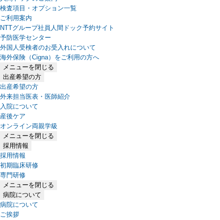
検査項目・オプション一覧
ご利用案内
NTTグループ社員人間ドック予約サイト
予防医学センター
外国人受検者のお受入れについて
海外保険（Cigna）をご利用の方へ
メニューを閉じる
出産希望の方
出産希望の方
外来担当医表・医師紹介
入院について
産後ケア
オンライン両親学級
メニューを閉じる
採用情報
採用情報
初期臨床研修
専門研修
メニューを閉じる
病院について
病院について
ご挨拶