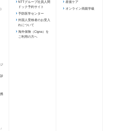
NTTグループ社員人間
産後ケア
ドック予約サイト
ます）
オンライン両親学級
）
予防医学センター
外国人受検者のお受入
れについて
海外保険（Cigna）を
ご利用の方へ
ジ
診
携
」