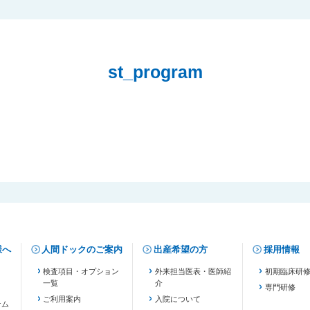
st_program
様へ
人間ドックのご案内
出産希望の方
採用情報
検査項目・オプション
外来担当医表・医師紹
初期臨床研
一覧
介
専門研修
ご利用案内
入院について
テム