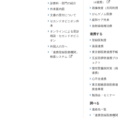
（e連携）
診療科・部門の紹介
（新しいタブで開き
画像検査（共同利用
外来案内図
がんゲノム医療
文書の受付について
緩和ケア外来
セカンドオピニオン外
来
放射線核種治療
オンラインによる受診
相談・セカンドオピニ
登録医制度
オン
薬薬連携
外国人の方へ
東京都医療連携手帳
「連携登録医療機関」
検索システム
五反田膵癌連携プロ
（新しいタブで開きます）
ェクト
慢性腎臓病対策（病
連携）
心不全連携
東京都糖尿病医療連
推進事業
勉強会・セミナー
連絡先一覧
「連携登録医療機関