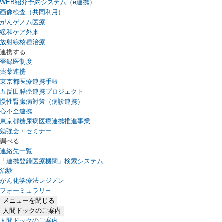
WEB紹介予約システム（e連携）
（新しいタブで開きます）
画像検査（共同利用）
がんゲノム医療
緩和ケア外来
放射線核種治療
連携する
登録医制度
薬薬連携
東京都医療連携手帳
五反田膵癌連携プロジェクト
慢性腎臓病対策（病診連携）
心不全連携
東京都糖尿病医療連携推進事業
勉強会・セミナー
調べる
連絡先一覧
「連携登録医療機関」検索システム
（新しいタブで開きます）
治験
がん化学療法レジメン
フォーミュラリー
（PDFファイル、新しいタブで開きます）
メニューを閉じる
人間ドックのご案内
人間ドックのご案内