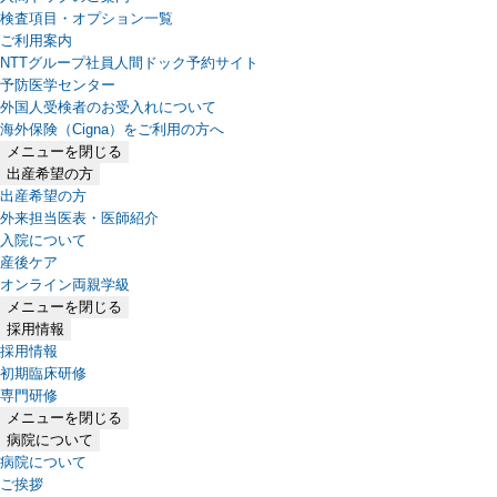
検査項目・オプション一覧
ご利用案内
NTTグループ社員人間ドック予約サイト
予防医学センター
外国人受検者のお受入れについて
海外保険（Cigna）をご利用の方へ
メニューを閉じる
出産希望の方
出産希望の方
外来担当医表・医師紹介
入院について
産後ケア
オンライン両親学級
メニューを閉じる
採用情報
採用情報
初期臨床研修
専門研修
メニューを閉じる
病院について
病院について
ご挨拶