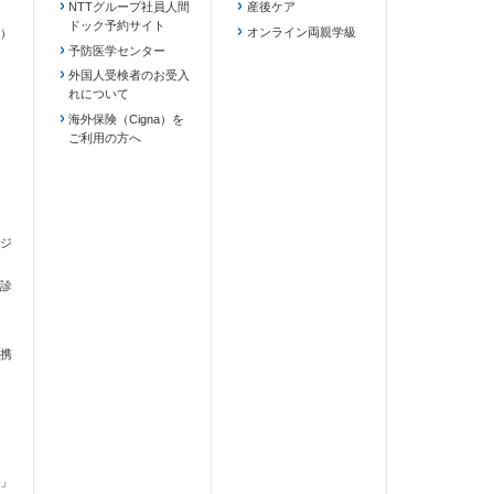
NTTグループ社員人間
産後ケア
ドック予約サイト
ます）
オンライン両親学級
）
予防医学センター
外国人受検者のお受入
れについて
海外保険（Cigna）を
ご利用の方へ
ジ
診
携
」