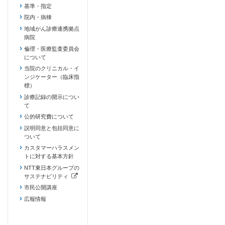
基準・指定
院内・病棟
地域がん診療連携拠点
病院
倫理・医療監査委員会
について
当院のクリニカル・イ
ンジケーター（臨床指
標）
診療記録の開示につい
て
公的研究費について
説明同意と包括同意に
ついて
カスタマーハラスメン
トに対する基本方針
NTT東日本グループの
サステナビリティ
（新しいタブで開きます）
市民公開講座
広報情報