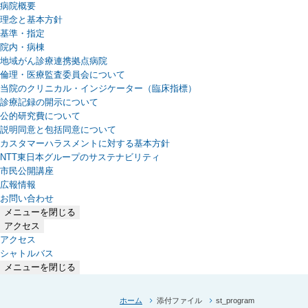
病院概要
理念と基本方針
基準・指定
院内・病棟
地域がん診療連携拠点病院
倫理・医療監査委員会について
当院のクリニカル・インジケーター（臨床指標）
診療記録の開示について
公的研究費について
説明同意と包括同意について
カスタマーハラスメントに対する基本方針
NTT東日本グループのサステナビリティ
（新しいタブで開きます）
市民公開講座
広報情報
お問い合わせ
メニューを閉じる
アクセス
アクセス
シャトルバス
メニューを閉じる
ホーム
添付ファイル
st_program