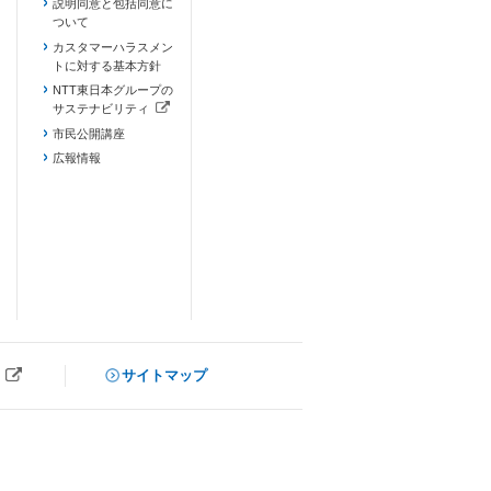
説明同意と包括同意に
ついて
カスタマーハラスメン
トに対する基本方針
NTT東日本グループの
サステナビリティ
（新しいタブで開きます）
市民公開講座
広報情報
サイトマップ
ブで開きます）