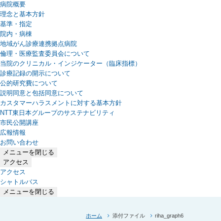
病院概要
理念と基本方針
基準・指定
院内・病棟
地域がん診療連携拠点病院
倫理・医療監査委員会について
当院のクリニカル・インジケーター（臨床指標）
診療記録の開示について
公的研究費について
説明同意と包括同意について
カスタマーハラスメントに対する基本方針
NTT東日本グループのサステナビリティ
（新しいタブで開きます）
市民公開講座
広報情報
お問い合わせ
メニューを閉じる
アクセス
アクセス
シャトルバス
メニューを閉じる
ホーム
添付ファイル
riha_graph6