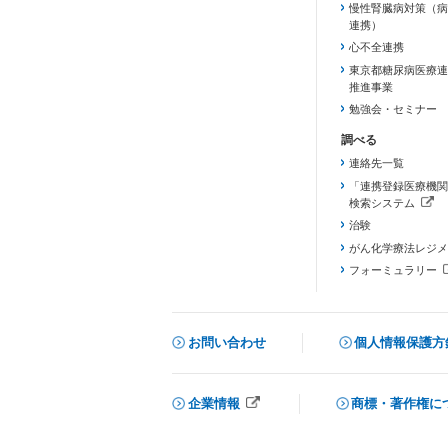
慢性腎臓病対策（病
連携）
心不全連携
東京都糖尿病医療連
推進事業
勉強会・セミナー
連絡先一覧
「連携登録医療機関
検索システム
（新しいタブで開き
治験
がん化学療法レジメ
フォーミュラリー
（PDFファイル、
お問い合わせ
個人情報保護方
企業情報
商標・著作権に
メニューを閉じる
（新しいタブで開きます）
（新しいタブで