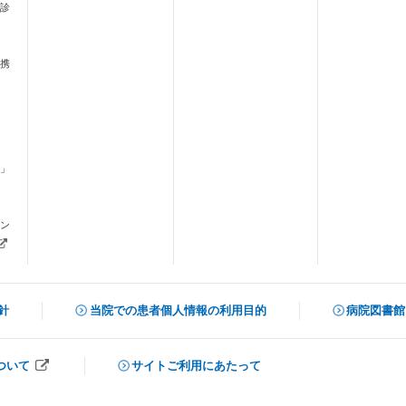
診
携
」
ます）
ン
新しいタブで開きます）
針
当院での患者個人情報の利用目的
病院図書館
（新しいタ
ついて
サイトご利用にあたって
開きます）