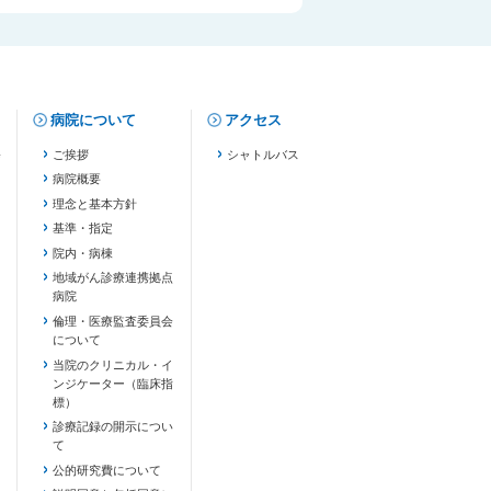
病院について
アクセス
修
ご挨拶
シャトルバス
病院概要
理念と基本方針
基準・指定
院内・病棟
地域がん診療連携拠点
病院
倫理・医療監査委員会
について
当院のクリニカル・イ
ンジケーター（臨床指
標）
診療記録の開示につい
て
公的研究費について