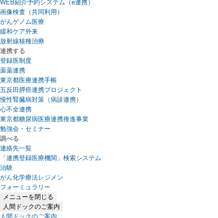
WEB紹介予約システム（e連携）
（新しいタブで開きます）
画像検査（共同利用）
がんゲノム医療
緩和ケア外来
放射線核種治療
連携する
登録医制度
薬薬連携
東京都医療連携手帳
五反田膵癌連携プロジェクト
慢性腎臓病対策（病診連携）
心不全連携
東京都糖尿病医療連携推進事業
勉強会・セミナー
調べる
連絡先一覧
「連携登録医療機関」検索システム
（新しいタブで開きます）
治験
がん化学療法レジメン
フォーミュラリー
（PDFファイル、新しいタブで開きます）
メニューを閉じる
人間ドックのご案内
人間ドックのご案内