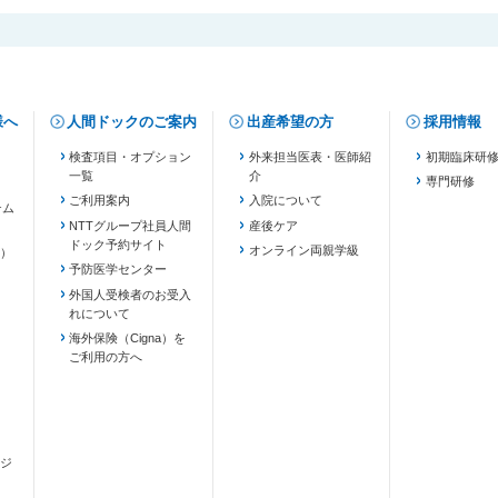
様へ
人間ドックのご案内
出産希望の方
採用情報
検査項目・オプション
外来担当医表・医師紹
初期臨床研
一覧
介
専門研修
ご利用案内
入院について
テム
NTTグループ社員人間
産後ケア
ドック予約サイト
ます）
オンライン両親学級
）
予防医学センター
外国人受検者のお受入
れについて
海外保険（Cigna）を
ご利用の方へ
ジ