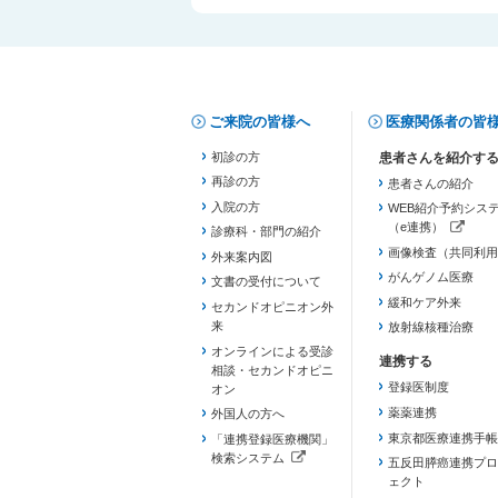
ご来院の皆様へ
医療関係者の皆
初診の方
再診の方
患者さんの紹介
入院の方
WEB紹介予約シス
（e連携）
診療科・部門の紹介
（新しいタブで開き
画像検査（共同利用
外来案内図
がんゲノム医療
文書の受付について
緩和ケア外来
セカンドオピニオン外
来
放射線核種治療
オンラインによる受診
相談・セカンドオピニ
登録医制度
オン
薬薬連携
外国人の方へ
東京都医療連携手帳
「連携登録医療機関」
検索システム
五反田膵癌連携プロ
（新しいタブで開きます）
ェクト