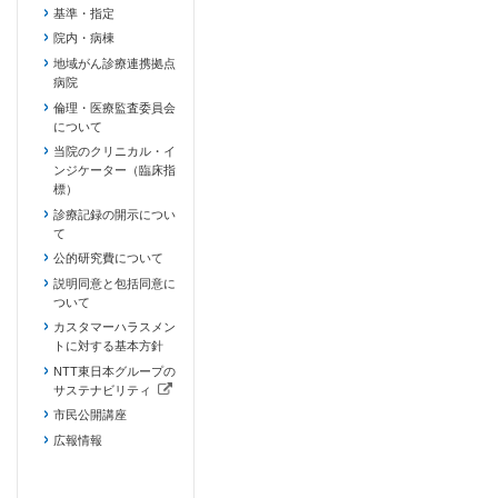
基準・指定
院内・病棟
地域がん診療連携拠点
病院
倫理・医療監査委員会
について
当院のクリニカル・イ
ンジケーター（臨床指
標）
診療記録の開示につい
て
公的研究費について
説明同意と包括同意に
ついて
カスタマーハラスメン
トに対する基本方針
NTT東日本グループの
サステナビリティ
（新しいタブで開きます）
市民公開講座
広報情報