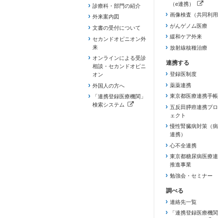
（e連携）
診療科・部門の紹介
（新しいタブで開き
画像検査（共同利用
外来案内図
がんゲノム医療
文書の受付について
緩和ケア外来
セカンドオピニオン外
来
放射線核種治療
オンラインによる受診
相談・セカンドオピニ
登録医制度
オン
薬薬連携
外国人の方へ
東京都医療連携手帳
「連携登録医療機関」
検索システム
五反田膵癌連携プロ
（新しいタブで開きます）
ェクト
慢性腎臓病対策（病
連携）
心不全連携
東京都糖尿病医療連
推進事業
勉強会・セミナー
連絡先一覧
「連携登録医療機関