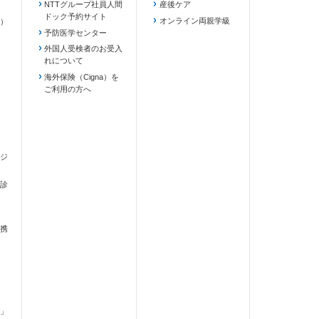
NTTグループ社員人間
産後ケア
ドック予約サイト
ます）
オンライン両親学級
）
予防医学センター
外国人受検者のお受入
れについて
海外保険（Cigna）を
ご利用の方へ
ジ
診
携
」