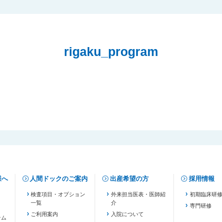
rigaku_program
様へ
人間ドックのご案内
出産希望の方
採用情報
検査項目・オプション
外来担当医表・医師紹
初期臨床研
一覧
介
専門研修
ご利用案内
入院について
テム