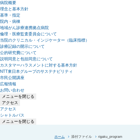
病院概要
理念と基本方針
基準・指定
院内・病棟
地域がん診療連携拠点病院
倫理・医療監査委員会について
当院のクリニカル・インジケーター（臨床指標）
診療記録の開示について
公的研究費について
説明同意と包括同意について
カスタマーハラスメントに対する基本方針
NTT東日本グループのサステナビリティ
（新しいタブで開きます）
市民公開講座
広報情報
お問い合わせ
メニューを閉じる
アクセス
アクセス
シャトルバス
メニューを閉じる
ホーム
添付ファイル
rigaku_program