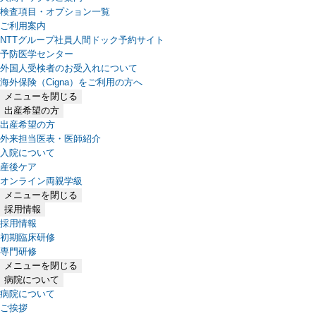
検査項目・オプション一覧
ご利用案内
NTTグループ社員人間ドック予約サイト
予防医学センター
外国人受検者のお受入れについて
海外保険（Cigna）をご利用の方へ
メニューを閉じる
出産希望の方
出産希望の方
外来担当医表・医師紹介
入院について
産後ケア
オンライン両親学級
メニューを閉じる
採用情報
採用情報
初期臨床研修
専門研修
メニューを閉じる
病院について
病院について
ご挨拶