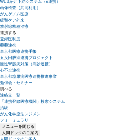
WEB紹介予約システム（e連携）
（新しいタブで開きます）
画像検査（共同利用）
がんゲノム医療
緩和ケア外来
放射線核種治療
連携する
登録医制度
薬薬連携
東京都医療連携手帳
五反田膵癌連携プロジェクト
慢性腎臓病対策（病診連携）
心不全連携
東京都糖尿病医療連携推進事業
勉強会・セミナー
調べる
連絡先一覧
「連携登録医療機関」検索システム
（新しいタブで開きます）
治験
がん化学療法レジメン
フォーミュラリー
（PDFファイル、新しいタブで開きます）
メニューを閉じる
人間ドックのご案内
人間ドックのご案内