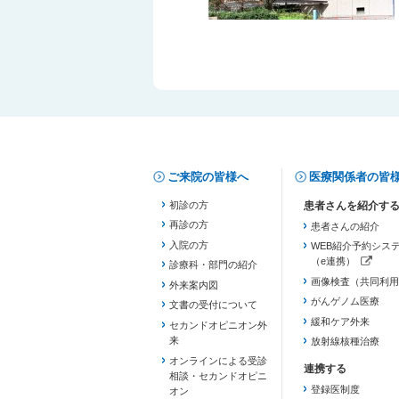
ご来院の皆様へ
医療関係者の皆
初診の方
再診の方
患者さんの紹介
入院の方
WEB紹介予約シス
（e連携）
診療科・部門の紹介
（新しいタブで開き
画像検査（共同利用
外来案内図
がんゲノム医療
文書の受付について
緩和ケア外来
セカンドオピニオン外
来
放射線核種治療
オンラインによる受診
相談・セカンドオピニ
登録医制度
オン