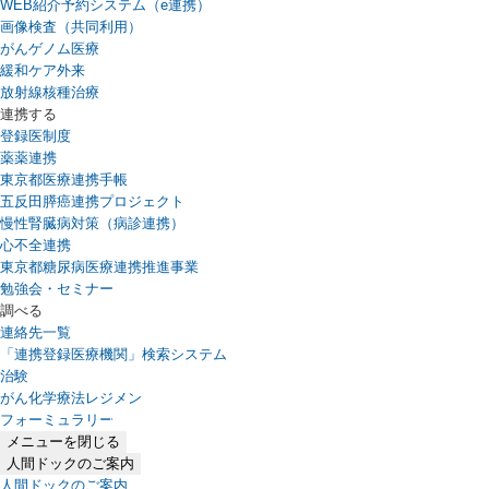
WEB紹介予約システム（e連携）
（新しいタブで開きます）
画像検査（共同利用）
がんゲノム医療
緩和ケア外来
放射線核種治療
連携する
登録医制度
薬薬連携
東京都医療連携手帳
五反田膵癌連携プロジェクト
慢性腎臓病対策（病診連携）
心不全連携
東京都糖尿病医療連携推進事業
勉強会・セミナー
調べる
連絡先一覧
「連携登録医療機関」検索システム
（新しいタブで開きます）
治験
がん化学療法レジメン
フォーミュラリー
（PDFファイル、新しいタブで開きます）
メニューを閉じる
人間ドックのご案内
人間ドックのご案内