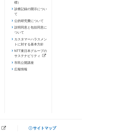
標）
診療記録の開示につい
て
公的研究費について
説明同意と包括同意に
ついて
カスタマーハラスメン
トに対する基本方針
NTT東日本グループの
サステナビリティ
（新しいタブで開きます）
市民公開講座
広報情報
サイトマップ