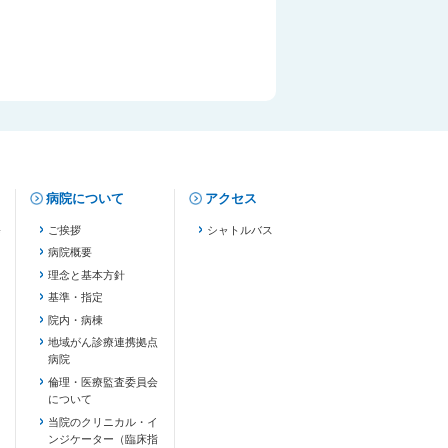
病院について
アクセス
修
ご挨拶
シャトルバス
病院概要
理念と基本方針
基準・指定
院内・病棟
地域がん診療連携拠点
病院
倫理・医療監査委員会
について
当院のクリニカル・イ
ンジケーター（臨床指