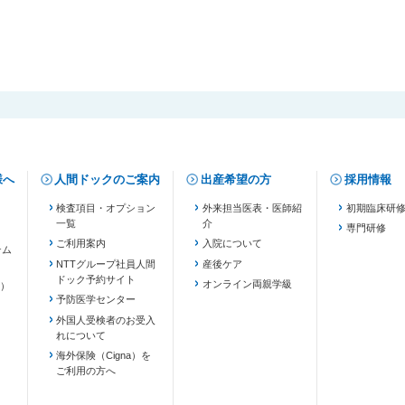
様へ
人間ドックのご案内
出産希望の方
採用情報
検査項目・オプション
外来担当医表・医師紹
初期臨床研
一覧
介
専門研修
ご利用案内
入院について
テム
NTTグループ社員人間
産後ケア
ドック予約サイト
ます）
オンライン両親学級
）
予防医学センター
外国人受検者のお受入
れについて
海外保険（Cigna）を
ご利用の方へ