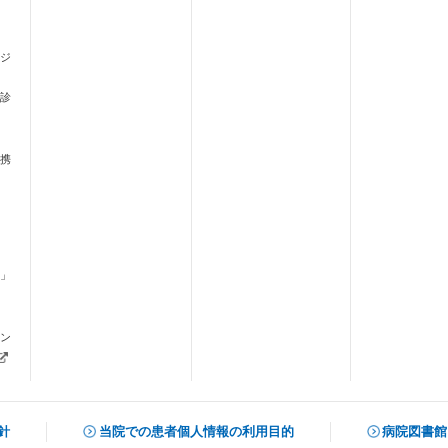
ジ
診
携
」
ます）
ン
新しいタブで開きます）
針
当院での患者個人情報の利用目的
病院図書館