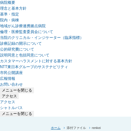
病院概要
理念と基本方針
基準・指定
院内・病棟
地域がん診療連携拠点病院
倫理・医療監査委員会について
当院のクリニカル・インジケーター（臨床指標）
診療記録の開示について
公的研究費について
説明同意と包括同意について
カスタマーハラスメントに対する基本方針
NTT東日本グループのサステナビリティ
（新しいタブで開きます）
市民公開講座
広報情報
お問い合わせ
メニューを閉じる
アクセス
アクセス
シャトルバス
メニューを閉じる
ホーム
添付ファイル
renkei