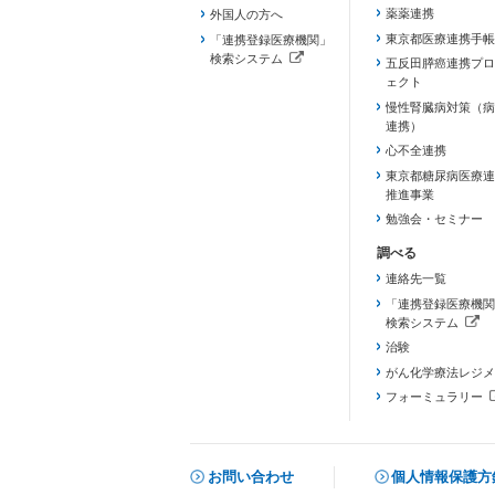
薬薬連携
外国人の方へ
東京都医療連携手帳
「連携登録医療機関」
検索システム
五反田膵癌連携プロ
（新しいタブで開きます）
ェクト
慢性腎臓病対策（病
連携）
心不全連携
東京都糖尿病医療連
推進事業
勉強会・セミナー
連絡先一覧
「連携登録医療機関
検索システム
（新しいタブで開き
治験
がん化学療法レジメ
フォーミュラリー
（PDFファイル、
お問い合わせ
個人情報保護方