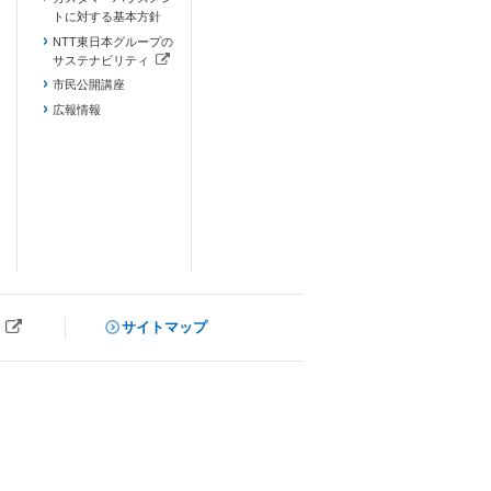
トに対する基本方針
NTT東日本グループの
サステナビリティ
（新しいタブで開きます）
市民公開講座
広報情報
サイトマップ
ブで開きます）