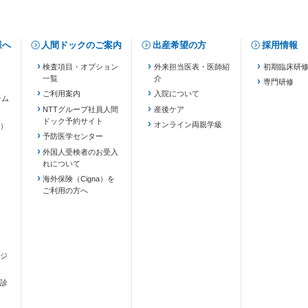
様へ
人間ドックのご案内
出産希望の方
採用情報
検査項目・オプション
外来担当医表・医師紹
初期臨床研
一覧
介
専門研修
ご利用案内
入院について
テム
NTTグループ社員人間
産後ケア
ドック予約サイト
ます）
オンライン両親学級
）
予防医学センター
外国人受検者のお受入
れについて
海外保険（Cigna）を
ご利用の方へ
ジ
診