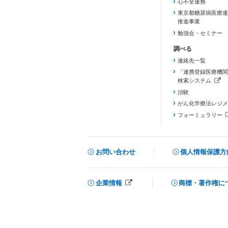
心不全連携
東京都糖尿病医療連
推進事業
勉強会・セミナー
連絡先一覧
「連携登録医療機関
検索システム
（新しいタブで開き
治験
がん化学療法レジメ
フォーミュラリー
（PDFファイル、
お問い合わせ
個人情報保護方
企業情報
商標・著作権に
メニューを閉じる
（新しいタブで開きます）
（新しいタブで