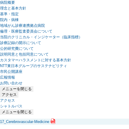
病院概要
理念と基本方針
基準・指定
院内・病棟
地域がん診療連携拠点病院
倫理・医療監査委員会について
当院のクリニカル・インジケーター（臨床指標）
診療記録の開示について
公的研究費について
説明同意と包括同意について
カスタマーハラスメントに対する基本方針
NTT東日本グループのサステナビリティ
（新しいタブで開きます）
市民公開講座
広報情報
お問い合わせ
メニューを閉じる
アクセス
アクセス
シャトルバス
メニューを閉じる
17_Cerebrovascular-Medicine