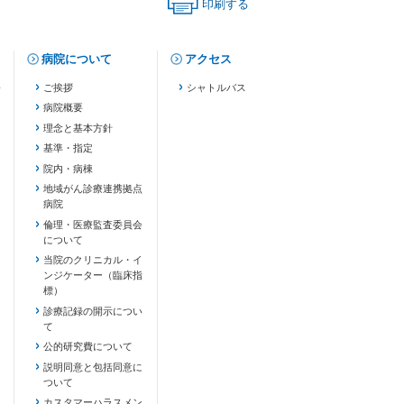
印刷する
（印刷用ページが新しいタブで開きます）
病院について
アクセス
修
ご挨拶
シャトルバス
病院概要
理念と基本方針
基準・指定
院内・病棟
地域がん診療連携拠点
病院
倫理・医療監査委員会
について
当院のクリニカル・イ
ンジケーター（臨床指
標）
診療記録の開示につい
て
公的研究費について
説明同意と包括同意に
ついて
カスタマーハラスメン