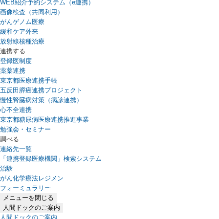
WEB紹介予約システム（e連携）
（新しいタブで開きます）
画像検査（共同利用）
がんゲノム医療
緩和ケア外来
放射線核種治療
連携する
登録医制度
薬薬連携
東京都医療連携手帳
五反田膵癌連携プロジェクト
慢性腎臓病対策（病診連携）
心不全連携
東京都糖尿病医療連携推進事業
勉強会・セミナー
調べる
連絡先一覧
「連携登録医療機関」検索システム
（新しいタブで開きます）
治験
がん化学療法レジメン
フォーミュラリー
（PDFファイル、新しいタブで開きます）
メニューを閉じる
人間ドックのご案内
人間ドックのご案内