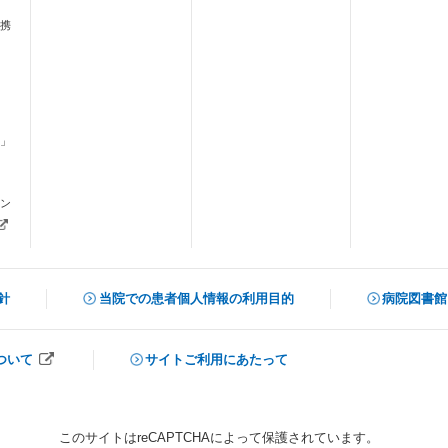
携
」
ます）
ン
新しいタブで開きます）
針
当院での患者個人情報の利用目的
病院図書館
（新しいタ
ついて
サイトご利用にあたって
開きます）
このサイトはreCAPTCHAによって保護されています。