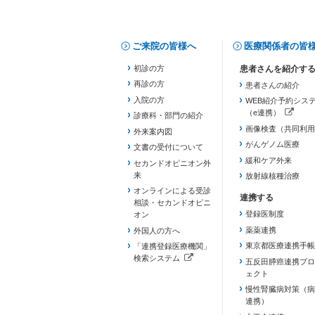
ご来院の皆様へ
医療関係者の皆
初診の方
再診の方
患者さんの紹介
入院の方
WEB紹介予約シス
（e連携）
診療科・部門の紹介
（新しいタブで開き
画像検査（共同利用
外来案内図
がんゲノム医療
文書の受付について
緩和ケア外来
セカンドオピニオン外
来
放射線核種治療
オンラインによる受診
相談・セカンドオピニ
登録医制度
オン
薬薬連携
外国人の方へ
東京都医療連携手帳
「連携登録医療機関」
検索システム
五反田膵癌連携プロ
（新しいタブで開きます）
ェクト
慢性腎臓病対策（病
連携）