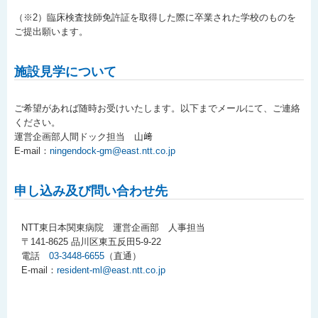
（※2）臨床検査技師免許証を取得した際に卒業された学校のものを
ご提出願います。
施設見学について
ご希望があれば随時お受けいたします。以下までメールにて、ご連絡
ください。
運営企画部人間ドック担当 山﨑
E-mail：
ningendock-gm@east.ntt.co.jp
申し込み及び問い合わせ先
NTT東日本関東病院 運営企画部 人事担当
〒141-8625 品川区東五反田5-9-22
電話
03-3448-6655
（直通）
E-mail：
resident-ml@east.ntt.co.jp