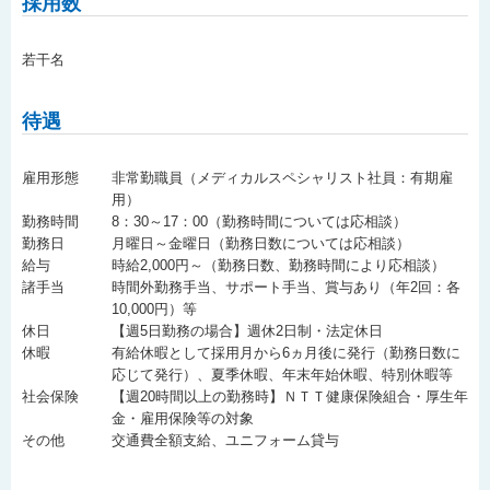
採用数
若干名
待遇
雇用形態
非常勤職員（メディカルスペシャリスト社員：有期雇
用）
勤務時間
8：30～17：00（勤務時間については応相談）
勤務日
月曜日～金曜日（勤務日数については応相談）
給与
時給2,000円～（勤務日数、勤務時間により応相談）
諸手当
時間外勤務手当、サポート手当、賞与あり（年2回：各
10,000円）等
休日
【週5日勤務の場合】週休2日制・法定休日
休暇
有給休暇として採用月から6ヵ月後に発行（勤務日数に
応じて発行）、夏季休暇、年末年始休暇、特別休暇等
社会保険
【週20時間以上の勤務時】ＮＴＴ健康保険組合・厚生年
金・雇用保険等の対象
その他
交通費全額支給、ユニフォーム貸与