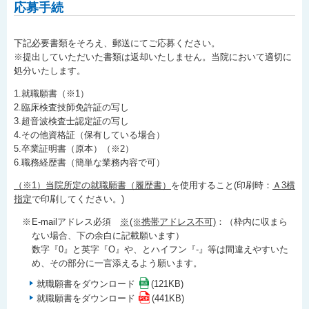
応募手続
下記必要書類をそろえ、郵送にてご応募ください。
※提出していただいた書類は返却いたしません。当院において適切に
処分いたします。
1.就職願書（※1）
2.臨床検査技師免許証の写し
3.超音波検査士認定証の写し
4.その他資格証（保有している場合）
5.卒業証明書（原本）（※2）
6.職務経歴書（簡単な業務内容で可）
（※1）当院所定の就職願書（履歴書）
を使用すること(印刷時：
Ａ3横
指定
で印刷してください。)
E-mailアドレス必須
(※携帯アドレス不可)
：（枠内に収まら
ない場合、下の余白に記載願います）
数字『0』と英字『O』や、とハイフン『-』等は間違えやすいた
め、その部分に一言添えるよう願います。
就職願書をダウンロード
(121KB)
就職願書をダウンロード
(441KB)