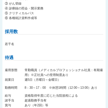
③ がん登録
④ 診療録の照会・開示業務
⑤ クリティカルパス
⑥ 各種統計資料作成等
採用数
若干名
待遇
雇用形態
常勤職員（メディカルプロフェッショナル社員：有期雇
用）※正社員への登用制度あり
就業日
週5日（月曜日～金曜日）
勤務時間
8：30～17：00 ※休憩1時間（12:00～13:00）あり
給与
資格取得年度に応じた当院規程による
諸手当
超過勤務手当有
賞与
あり（年2回）等