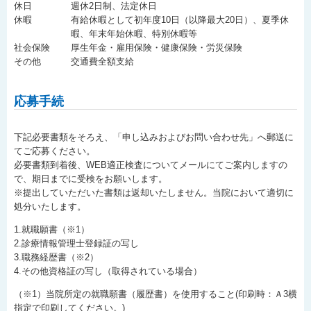
休日
週休2日制、法定休日
休暇
有給休暇として初年度10日（以降最大20日）、夏季休
暇、年末年始休暇、特別休暇等
社会保険
厚生年金・雇用保険・健康保険・労災保険
その他
交通費全額支給
応募手続
下記必要書類をそろえ、「申し込みおよびお問い合わせ先」へ郵送に
てご応募ください。
必要書類到着後、WEB適正検査についてメールにてご案内しますの
で、期日までに受検をお願いします。
※提出していただいた書類は返却いたしません。当院において適切に
処分いたします。
1.就職願書（※1）
2.診療情報管理士登録証の写し
3.職務経歴書（※2）
4.その他資格証の写し（取得されている場合）
（※1）当院所定の就職願書（履歴書）を使用すること(印刷時：Ａ3横
指定で印刷してください。)