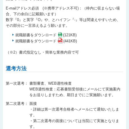
E-mailアドレス必須 (※携帯アドレス不可)：（枠内に収まらない場
合、下の余白に記載願います）
数字『0』と英字『O』や、とハイフン『-』等は間違えやすいため、
その部分に一言添えるよう願います。
就職願書をダウンロード
(121KB)
就職願書をダウンロード
(441KB)
（※2）書式指定なし・簡単な業務内容で可
選考方法
第一次選考：
書類審査、WEB適性検査
WEB適性検査：応募書類受領後にメールにて実施案内
をお送りしますため、期日までにご実施願います。
第二次選考：
面接
・詳細は第一次選考合格者へメールにて通知いたしま
す。
・第二次選考の面接については当院にて実施となりま
す。