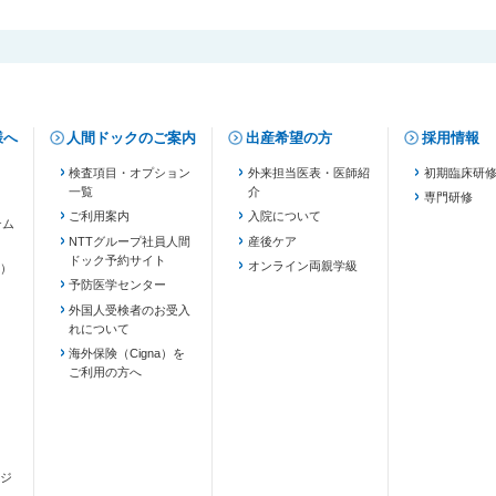
様へ
人間ドックのご案内
出産希望の方
採用情報
検査項目・オプション
外来担当医表・医師紹
初期臨床研
一覧
介
専門研修
ご利用案内
入院について
テム
NTTグループ社員人間
産後ケア
ドック予約サイト
ます）
オンライン両親学級
）
予防医学センター
外国人受検者のお受入
れについて
海外保険（Cigna）を
ご利用の方へ
ジ