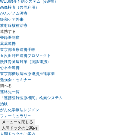
WEB紹介予約システム（e連携）
（新しいタブで開きます）
画像検査（共同利用）
がんゲノム医療
緩和ケア外来
放射線核種治療
連携する
登録医制度
薬薬連携
東京都医療連携手帳
五反田膵癌連携プロジェクト
慢性腎臓病対策（病診連携）
心不全連携
東京都糖尿病医療連携推進事業
勉強会・セミナー
調べる
連絡先一覧
「連携登録医療機関」検索システム
（新しいタブで開きます）
治験
がん化学療法レジメン
フォーミュラリー
（PDFファイル、新しいタブで開きます）
メニューを閉じる
人間ドックのご案内
人間ドックのご案内