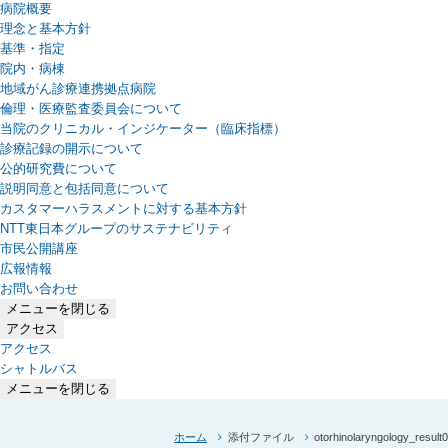
病院概要
理念と基本方針
基準・指定
院内・病棟
地域がん診療連携拠点病院
倫理・医療監査委員会について
当院のクリニカル・インジケーター（臨床指標）
診療記録の開示について
公的研究費について
説明同意と包括同意について
カスタマーハラスメントに対する基本方針
NTT東日本グループのサステナビリティ
（新しいタブで開きます）
市民公開講座
広報情報
お問い合わせ
メニューを閉じる
アクセス
アクセス
シャトルバス
メニューを閉じる
ホーム
添付ファイル
otorhinolaryngology_result