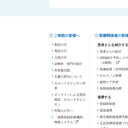
ご来院の皆様へ
医療関係者の皆
初診の方
再診の方
患者さんの紹介
入院の方
WEB紹介予約シス
（e連携）
診療科・部門の紹介
（新しいタブで開き
画像検査（共同利用
外来案内図
がんゲノム医療
文書の受付について
緩和ケア外来
セカンドオピニオン外
来
放射線核種治療
オンラインによる受診
相談・セカンドオピニ
登録医制度
オン
薬薬連携
外国人の方へ
東京都医療連携手帳
「連携登録医療機関」
検索システム
五反田膵癌連携プロ
（新しいタブで開きます）