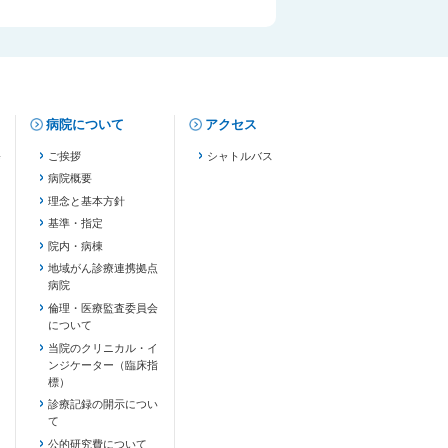
病院について
アクセス
修
ご挨拶
シャトルバス
病院概要
理念と基本方針
基準・指定
院内・病棟
地域がん診療連携拠点
病院
倫理・医療監査委員会
について
当院のクリニカル・イ
ンジケーター（臨床指
標）
診療記録の開示につい
て
公的研究費について