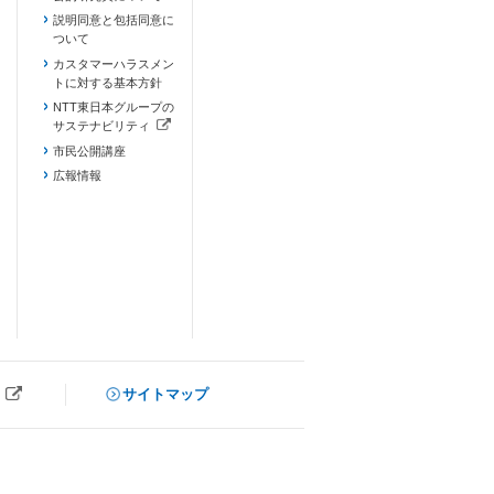
説明同意と包括同意に
ついて
カスタマーハラスメン
トに対する基本方針
NTT東日本グループの
サステナビリティ
（新しいタブで開きます）
市民公開講座
広報情報
サイトマップ
ブで開きます）