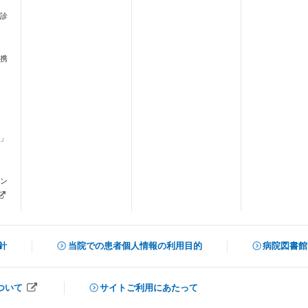
診
携
」
ます）
ン
新しいタブで開きます）
針
当院での患者個人情報の利用目的
病院図書館
（新しいタ
ついて
サイトご利用にあたって
開きます）