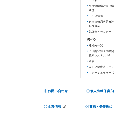
ェクト
慢性腎臓病対策（病
連携）
心不全連携
東京都糖尿病医療連
推進事業
勉強会・セミナー
連絡先一覧
「連携登録医療機関
検索システム
（新しいタブで開き
治験
がん化学療法レジメ
フォーミュラリー
（PDFファイル、
お問い合わせ
個人情報保護方
企業情報
商標・著作権に
メニューを閉じる
（新しいタブで開きます）
（新しいタブで