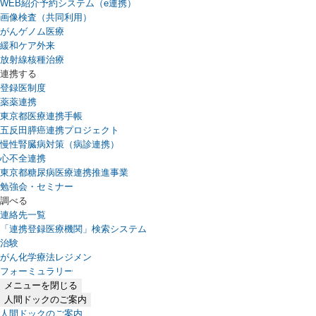
WEB紹介予約システム（e連携）
（新しいタブで開きます）
画像検査（共同利用）
がんゲノム医療
緩和ケア外来
放射線核種治療
連携する
登録医制度
薬薬連携
東京都医療連携手帳
五反田膵癌連携プロジェクト
慢性腎臓病対策（病診連携）
心不全連携
東京都糖尿病医療連携推進事業
勉強会・セミナー
調べる
連絡先一覧
「連携登録医療機関」検索システム
（新しいタブで開きます）
治験
がん化学療法レジメン
フォーミュラリー
（PDFファイル、新しいタブで開きます）
メニューを閉じる
人間ドックのご案内
人間ドックのご案内