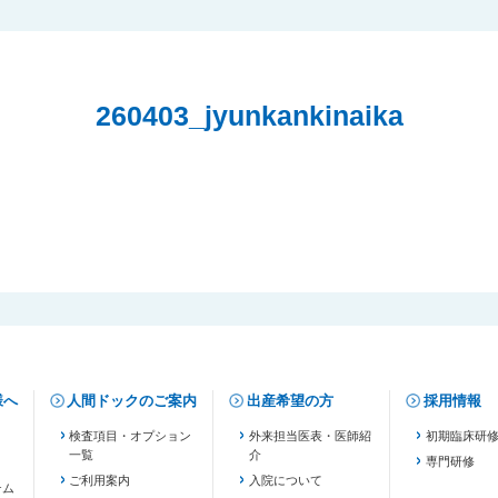
260403_jyunkankinaika
様へ
人間ドックのご案内
出産希望の方
採用情報
検査項目・オプション
外来担当医表・医師紹
初期臨床研
一覧
介
専門研修
ご利用案内
入院について
テム