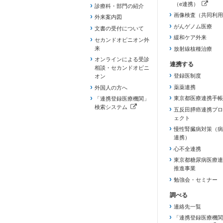
（e連携）
診療科・部門の紹介
（新しいタブで開き
画像検査（共同利用
外来案内図
がんゲノム医療
文書の受付について
緩和ケア外来
セカンドオピニオン外
来
放射線核種治療
オンラインによる受診
相談・セカンドオピニ
登録医制度
オン
薬薬連携
外国人の方へ
東京都医療連携手帳
「連携登録医療機関」
検索システム
五反田膵癌連携プロ
（新しいタブで開きます）
ェクト
慢性腎臓病対策（病
連携）
心不全連携
東京都糖尿病医療連
推進事業
勉強会・セミナー
連絡先一覧
「連携登録医療機関