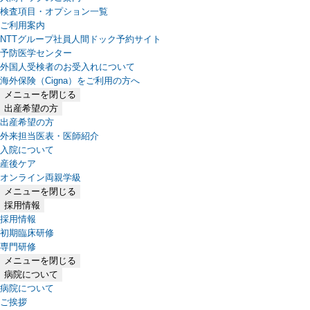
検査項目・オプション一覧
ご利用案内
NTTグループ社員人間ドック予約サイト
予防医学センター
外国人受検者のお受入れについて
海外保険（Cigna）をご利用の方へ
メニューを閉じる
出産希望の方
出産希望の方
外来担当医表・医師紹介
入院について
産後ケア
オンライン両親学級
メニューを閉じる
採用情報
採用情報
初期臨床研修
専門研修
メニューを閉じる
病院について
病院について
ご挨拶