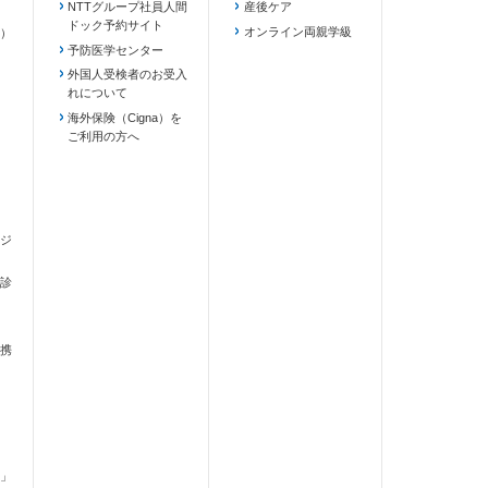
NTTグループ社員人間
産後ケア
ドック予約サイト
ます）
オンライン両親学級
）
予防医学センター
外国人受検者のお受入
れについて
海外保険（Cigna）を
ご利用の方へ
ジ
診
携
」