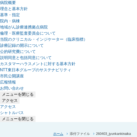
病院概要
理念と基本方針
基準・指定
院内・病棟
地域がん診療連携拠点病院
倫理・医療監査委員会について
当院のクリニカル・インジケーター（臨床指標）
診療記録の開示について
公的研究費について
説明同意と包括同意について
カスタマーハラスメントに対する基本方針
NTT東日本グループのサステナビリティ
（新しいタブで開きます）
市民公開講座
広報情報
お問い合わせ
メニューを閉じる
アクセス
アクセス
シャトルバス
メニューを閉じる
ホーム
添付ファイル
260403_jyunkankinaika