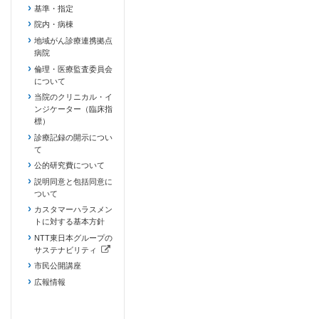
基準・指定
院内・病棟
地域がん診療連携拠点
病院
倫理・医療監査委員会
について
当院のクリニカル・イ
ンジケーター（臨床指
標）
診療記録の開示につい
て
公的研究費について
説明同意と包括同意に
ついて
カスタマーハラスメン
トに対する基本方針
NTT東日本グループの
サステナビリティ
（新しいタブで開きます）
市民公開講座
広報情報