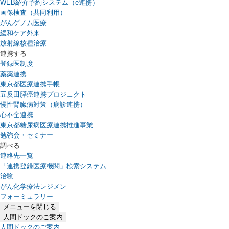
WEB紹介予約システム（e連携）
（新しいタブで開きます）
画像検査（共同利用）
がんゲノム医療
緩和ケア外来
放射線核種治療
連携する
登録医制度
薬薬連携
東京都医療連携手帳
五反田膵癌連携プロジェクト
慢性腎臓病対策（病診連携）
心不全連携
東京都糖尿病医療連携推進事業
勉強会・セミナー
調べる
連絡先一覧
「連携登録医療機関」検索システム
（新しいタブで開きます）
治験
がん化学療法レジメン
フォーミュラリー
（PDFファイル、新しいタブで開きます）
メニューを閉じる
人間ドックのご案内
人間ドックのご案内