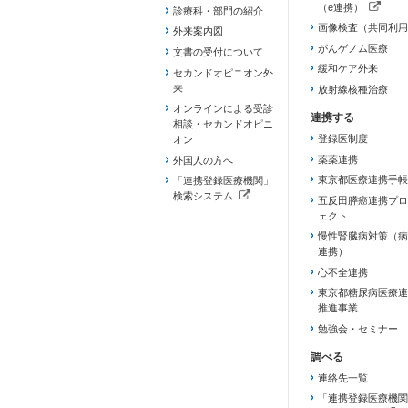
（e連携）
診療科・部門の紹介
（新しいタブで開き
画像検査（共同利用
外来案内図
がんゲノム医療
文書の受付について
緩和ケア外来
セカンドオピニオン外
来
放射線核種治療
オンラインによる受診
相談・セカンドオピニ
登録医制度
オン
薬薬連携
外国人の方へ
東京都医療連携手帳
「連携登録医療機関」
検索システム
五反田膵癌連携プロ
（新しいタブで開きます）
ェクト
慢性腎臓病対策（病
連携）
心不全連携
東京都糖尿病医療連
推進事業
勉強会・セミナー
連絡先一覧
「連携登録医療機関