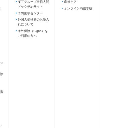
NTTグループ社員人間
産後ケア
ドック予約サイト
ます）
オンライン両親学級
）
予防医学センター
外国人受検者のお受入
れについて
海外保険（Cigna）を
ご利用の方へ
ジ
診
携
」