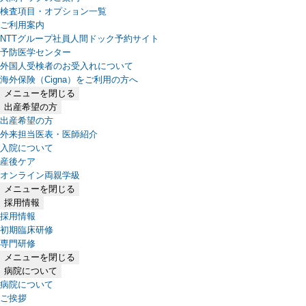
検査項目・オプション一覧
ご利用案内
NTTグループ社員人間ドック予約サイト
予防医学センター
外国人受検者のお受入れについて
海外保険（Cigna）をご利用の方へ
メニューを閉じる
出産希望の方
出産希望の方
外来担当医表・医師紹介
入院について
産後ケア
オンライン両親学級
メニューを閉じる
採用情報
採用情報
初期臨床研修
専門研修
メニューを閉じる
病院について
病院について
ご挨拶