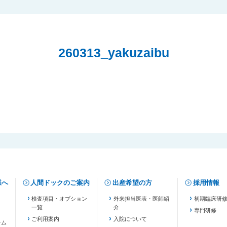
260313_yakuzaibu
様へ
人間ドックのご案内
出産希望の方
採用情報
検査項目・オプション
外来担当医表・医師紹
初期臨床研
一覧
介
専門研修
ご利用案内
入院について
テム