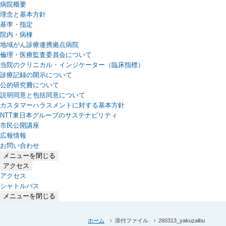
病院概要
理念と基本方針
基準・指定
院内・病棟
地域がん診療連携拠点病院
倫理・医療監査委員会について
当院のクリニカル・インジケーター（臨床指標）
診療記録の開示について
公的研究費について
説明同意と包括同意について
カスタマーハラスメントに対する基本方針
NTT東日本グループのサステナビリティ
（新しいタブで開きます）
市民公開講座
広報情報
お問い合わせ
メニューを閉じる
アクセス
アクセス
シャトルバス
メニューを閉じる
ホーム
添付ファイル
260313_yakuzaibu