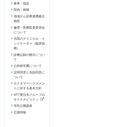
基準・指定
院内・病棟
地域がん診療連携拠点
病院
倫理・医療監査委員会
について
当院のクリニカル・イ
ンジケーター（臨床指
標）
診療記録の開示につい
て
公的研究費について
説明同意と包括同意に
ついて
カスタマーハラスメン
トに対する基本方針
NTT東日本グループの
サステナビリティ
（新しいタブで開きます）
市民公開講座
広報情報